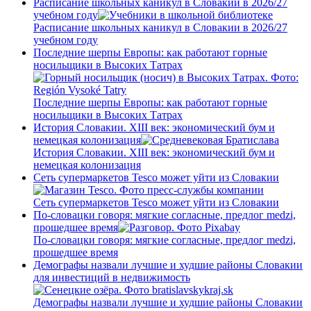
Расписание школьных каникул в Словакии в 2026/27
учебном году
Расписание школьных каникул в Словакии в 2026/27
учебном году
Последние шерпы Европы: как работают горные
носильщики в Высоких Татрах
Последние шерпы Европы: как работают горные
носильщики в Высоких Татрах
История Словакии. XIII век: экономический бум и
немецкая колонизация
История Словакии. XIII век: экономический бум и
немецкая колонизация
Сеть супермаркетов Tesco может уйти из Словакии
Сеть супермаркетов Tesco может уйти из Словакии
По-словацки говоря: мягкие согласные, предлог medzi,
прошедшее время
По-словацки говоря: мягкие согласные, предлог medzi,
прошедшее время
Демографы назвали лучшие и худшие районы Словакии
для инвестиций в недвижимость
Демографы назвали лучшие и худшие районы Словакии