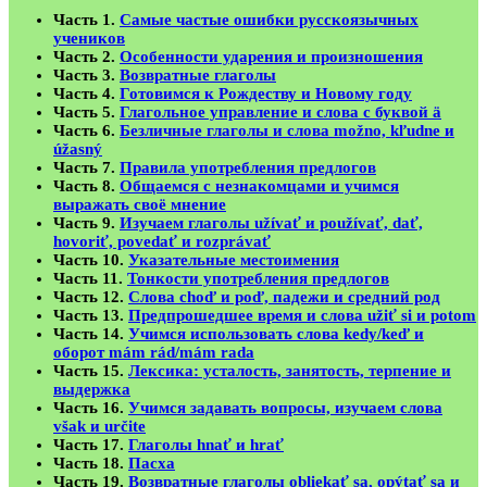
Часть 1.
Самые частые ошибки русскоязычных
учеников
Часть 2.
Особенности ударения и произношения
Часть 3.
Возвратные глаголы
Часть 4.
Готовимся к Рождеству и Новому году
Часть 5.
Глагольное управление и слова с буквой ä
Часть 6.
Безличные глаголы и слова možno, kľudne и
úžasný
Часть 7.
Правила употребления предлогов
Часть 8.
Общаемся с незнакомцами и учимся
выражать своё мнение
Часть 9.
Изучаем глаголы užívať и používať, dať,
hovoriť, povedať и rozprávať
Часть 10.
Указательные местоимения
Часть 11.
Тонкости употребления предлогов
Часть 12.
Слова choď и poď, падежи и средний род
Часть 13.
Предпрошедшее время и слова užiť si и potom
Часть 14.
Учимся использовать слова kedy/keď и
оборот mám rád/mám rada
Часть 15.
Лексика: усталость, занятость, терпение и
выдержка
Часть 16.
Учимся задавать вопросы, изучаем слова
však и určite
Часть 17.
Глаголы hnať и hrať
Часть 18.
Пасха
Часть 19.
Возвратные глаголы obliekať sa, opýtať sa и