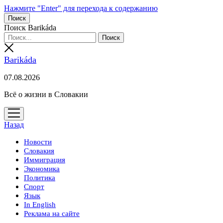
Нажмите "Enter" для перехода к содержанию
Поиск
Поиск Barikáda
Barikáda
07.08.2026
Всё о жизни в Словакии
открыть
меню
Назад
Новости
Словакия
Иммиграция
Экономика
Политика
Спорт
Язык
In English
Реклама на сайте