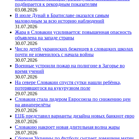
подбирается к рекордным показателям
03.08.2026
В июле Дунай в Братиславе оказался самым
маловодным за всю историю наблюдений
31.07.2026
Жара в Словакии усиливается: повышенная опасность
объявлена на западе страны
30.07.2026
Число детей украинских беженцев в словацких школах
почти не изменилось с начала войны
30.07.2026
Военные устроили пожар на полигоне в Загорье во
время учений
30.07.2026
На севере Словакии спустя сутки нашли ребёнка,
потерявшегося на кукурузном поле
29.07.2026
Словакия стала лидером Евросоюза по снижению цен
на авиаперелёты
29.07.2026
ЕЦБ представил варианты дизайна новых банкнот евро
28.07.2026
Словакию накроет новая длительная волна жары
28.07.2026
Сборная Украины по футболу сыграет домашние матчи