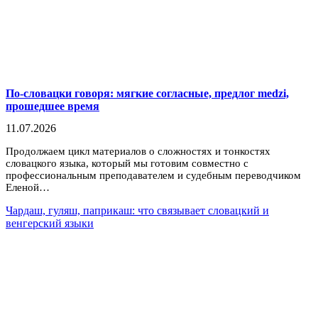
По-словацки говоря: мягкие согласные, предлог medzi,
прошедшее время
11.07.2026
Продолжаем цикл материалов о сложностях и тонкостях
словацкого языка, который мы готовим совместно с
профессиональным преподавателем и судебным переводчиком
Еленой…
Чардаш, гуляш, паприкаш: что связывает словацкий и
венгерский языки