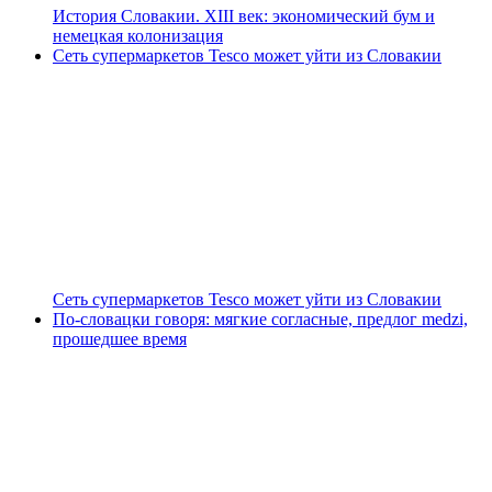
История Словакии. XIII век: экономический бум и
немецкая колонизация
Сеть супермаркетов Tesco может уйти из Словакии
Сеть супермаркетов Tesco может уйти из Словакии
По-словацки говоря: мягкие согласные, предлог medzi,
прошедшее время