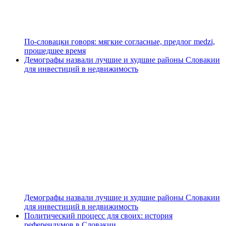
По-словацки говоря: мягкие согласные, предлог medzi,
прошедшее время
Демографы назвали лучшие и худшие районы Словакии
для инвестиций в недвижимость
Демографы назвали лучшие и худшие районы Словакии
для инвестиций в недвижимость
Политический процесс для своих: история
референдумов в Словакии