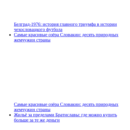
Белград-1976: история главного триумфа в истории
чехословацкого футбола
Самые красивые озёра Словакии: десять природных
жемчужин страны
Самые красивые озёра Словакии: десять природных
жемчужин страны
Жильё за пределами Братиславы: где можно купить
больше за те же деньги