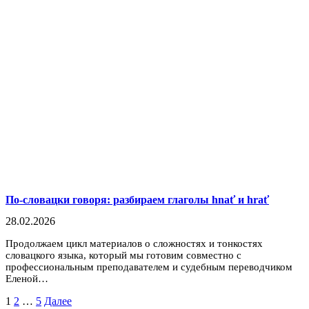
По-словацки говоря: разбираем глаголы hnať и hrať
28.02.2026
Продолжаем цикл материалов о сложностях и тонкостях
словацкого языка, который мы готовим совместно с
профессиональным преподавателем и судебным переводчиком
Еленой…
Пагинация
1
2
…
5
Далее