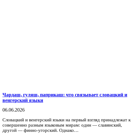
Чардаш, гуляш, паприкаш: что связывает словацкий и
венгерский языки
06.06.2026
Словацкий и венгерский языки на первый взгляд принадлежат к
совершенно разным языковым мирам: один — славянский,
другой — финно-угорский. Однако…