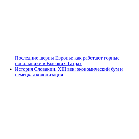
Последние шерпы Европы: как работают горные
носильщики в Высоких Татрах
История Словакии. XIII век: экономический бум и
немецкая колонизация