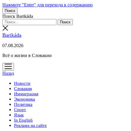
Нажмите "Enter" для перехода к содержанию
Поиск
Поиск Barikáda
Barikáda
07.08.2026
Всё о жизни в Словакии
открыть
меню
Назад
Новости
Словакия
Иммиграция
Экономика
Политика
Спорт
Язык
In English
Реклама на сайте