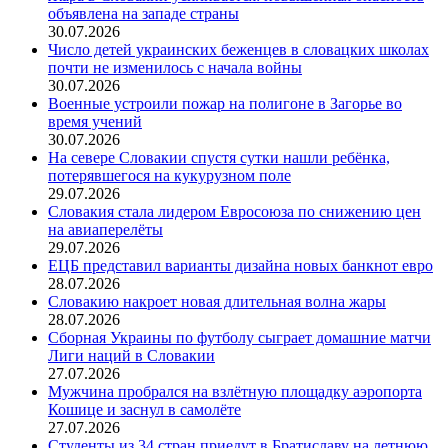
объявлена на западе страны
30.07.2026
Число детей украинских беженцев в словацких школах
почти не изменилось с начала войны
30.07.2026
Военные устроили пожар на полигоне в Загорье во
время учений
30.07.2026
На севере Словакии спустя сутки нашли ребёнка,
потерявшегося на кукурузном поле
29.07.2026
Словакия стала лидером Евросоюза по снижению цен
на авиаперелёты
29.07.2026
ЕЦБ представил варианты дизайна новых банкнот евро
28.07.2026
Словакию накроет новая длительная волна жары
28.07.2026
Сборная Украины по футболу сыграет домашние матчи
Лиги наций в Словакии
27.07.2026
Мужчина пробрался на взлётную площадку аэропорта
Кошице и заснул в самолёте
27.07.2026
Студенты из 34 стран приедут в Братиславу на летнюю