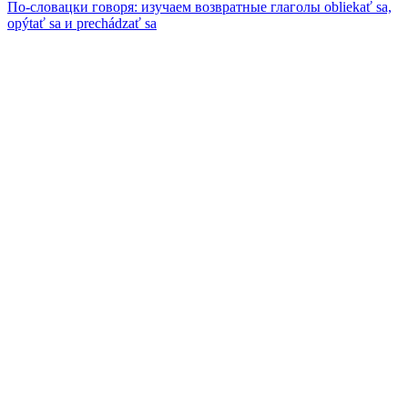
По-словацки говоря: изучаем возвратные глаголы obliekať sa,
opýtať sa и prechádzať sa