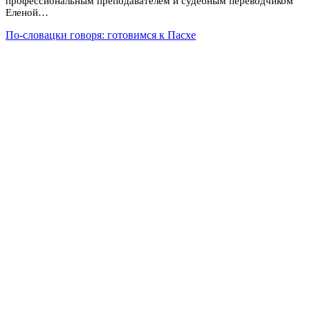
профессиональным преподавателем и судебным переводчиком
Еленой…
По-словацки говоря: готовимся к Пасхе