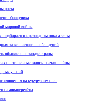
пы роста
анения борщевика
рой мировой войны
ва подбирается к рекордным показателям
одным за всю историю наблюдений
ть объявлена на западе страны
лах почти не изменилось с начала войны
 время учений
отерявшегося на кукурузном поле
ен на авиаперелёты
евро