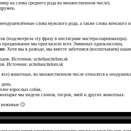
мер на слова среднего рода во множественном числе).
дружек.
еодушевлённые слова мужского рода, а также слова женского и 
к (подсмотрела эту фразу в инстаграме мастера-парикмахера).
а празднование мы пригласили всех Эмминых одноклассниц.
čne
. Хотя мы в разводе, мы вместе заботимся (воспитываем) наши
 Источник: uciteliaucitelom.sk
ти все) животные, во множественном числе относятся к неодуше
 день.
олее взрослых собак.
зоопарке мы видели слонов, тигров, змей и других животных.
е неживые 🙂
ловацком имеет некоторое количество трудных мест (то есть так