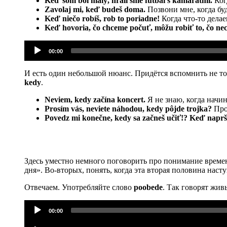
Keď som bol malý, hrali sme futbal s kamarátmi.
Ког
Zavolaj mi, keď budeš doma.
Позвони мне, когда бу
Keď niečo robíš, rob to poriadne!
Когда что-то делае
Keď hovoria, čo chceme počuť, môžu robiť to, čo ne
Аудиоплеер
00:00
И есть один небольшой нюанс. Придётся вспомнить не то
kedy
.
Neviem, kedy začína koncert.
Я не знаю, когда начин
Prosím vás, neviete náhodou, kedy pôjde trojka?
Прос
Povedz mi konečne, kedy sa začneš učiť!? Keď naprš
Здесь уместно немного поговорить про понимание времен
дня». Во-вторых, понять, когда эта вторая половина насту
Отвечаем. Употребляйте слово
poobede
. Так говорят жив
Аудиоплеер
00:00
Аудиоплеер