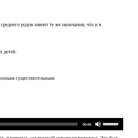
среднего родов имеют те же окончания, что и в
х детей.
вленным существительным:
Используйте
00:00
клавиши
вверх/
вниз,
их, в которых «на русский совсем не похоже»). Это был