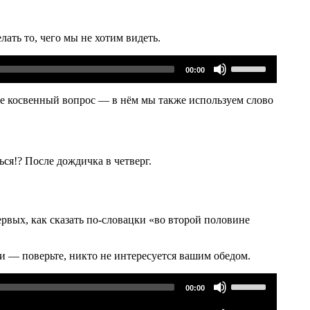
чтобы
увеличить
или
лать то, чего мы не хотим видеть.
уменьшить
громкость.
Используйте
00:00
клавиши
вверх/
вниз,
кое косвенный вопрос — в нём мы также используем слово
чтобы
увеличить
или
уменьшить
громкость.
ся!? После дождичка в четверг.
рвых, как сказать по-словацки «во второй половине
ни — поверьте, никто не интересуется вашим обедом.
Используйте
00:00
клавиши
вверх/
Используйте