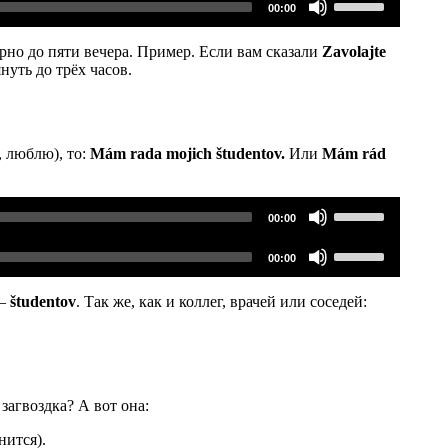
вниз,
00:00
клавиши
чтобы
вверх/
увеличить
вниз,
рно до пяти вечера. Пример. Если вам сказали
Zavolajte
или
чтобы
нуть до трёх часов.
уменьшить
увеличить
громкость.
или
уменьшить
громкость.
, люблю), то:
Mám rada mojich študentov.
Или
Mám rád
Используйте
00:00
клавиши
вверх/
Используйте
вниз,
00:00
клавиши
чтобы
вверх/
увеличить
вниз,
 —
študentov
. Так же, как и коллег, врачей или соседей:
или
чтобы
уменьшить
увеличить
громкость.
или
уменьшить
громкость.
загвоздка? А вот она:
нится).