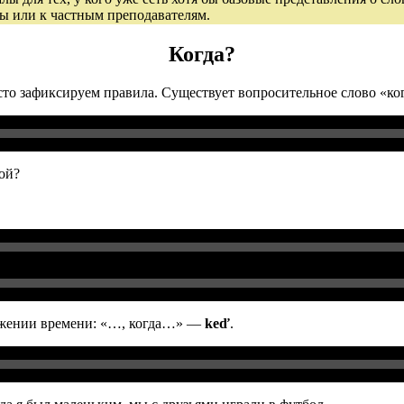
лы или к частным преподавателям.
Когда?
сто зафиксируем правила. Существует вопросительное слово «к
ой?
ожении времени: «…, когда…» —
keď
.