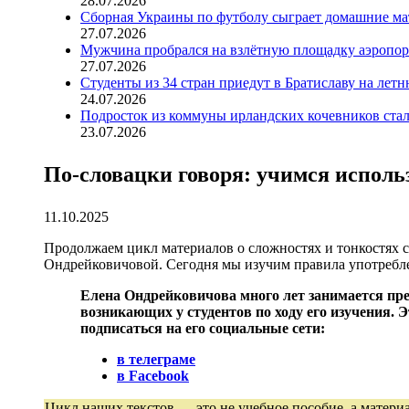
28.07.2026
Сборная Украины по футболу сыграет домашние ма
27.07.2026
Мужчина пробрался на взлётную площадку аэропорт
27.07.2026
Студенты из 34 стран приедут в Братиславу на лет
24.07.2026
Подросток из коммуны ирландских кочевников ста
23.07.2026
По-словацки говоря: учимся исполь
11.10.2025
Продолжаем цикл материалов о сложностях и тонкостях 
Ондрейковичовой. Сегодня мы изучим правила употреблен
Елена Ондрейковичова много лет занимается пре
возникающих у студентов по ходу его изучения.
подписаться на его социальные сети:
в телеграме
в Facebook
Цикл наших текстов — это не учебное пособие, а материа