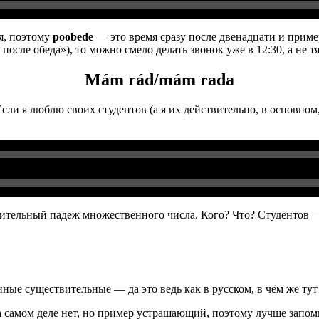
я, поэтому
poobede
— это время сразу после двенадцати и приме
осле обеда»), то можно смело делать звонок уже в 12:30, а не тя
Mám rád/mám rada
ли я люблю своих студентов (а я их действительно, в основном
инительный падеж множественного числа. Кого? Что? Студентов
ные существительные — да это ведь как в русском, в чём же тут 
а самом деле нет, но пример устрашающий, поэтому лучше запом