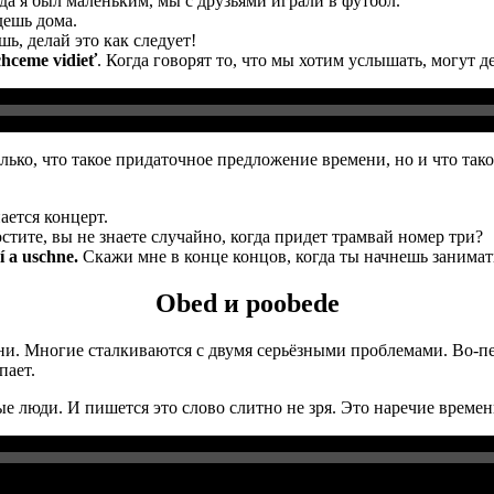
да я был маленьким, мы с друзьями играли в футбол.
дешь дома.
шь, делай это как следует!
chceme vidieť
. Когда говорят то, что мы хотим услышать, могут де
лько, что такое придаточное предложение времени, но и что та
ается концерт.
тите, вы не знаете случайно, когда придет трамвай номер три?
í a uschne.
Скажи мне в конце концов, когда ты начнешь занимать
Obed и poobede
и. Многие сталкиваются с двумя серьёзными проблемами. Во-пе
пает.
ые люди. И пишется это слово слитно не зря. Это наречие време