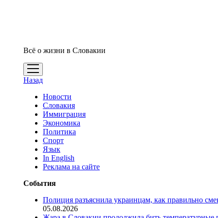
Всё о жизни в Словакии
открыть
меню
Назад
Новости
Словакия
Иммиграция
Экономика
Политика
Спорт
Язык
In English
Реклама на сайте
События
Полиция разъяснила украинцам, как правильно см
05.08.2026
Жара в Словакии продолжила бить температурные 