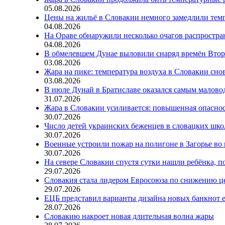
05.08.2026
Цены на жильё в Словакии немного замедлили тем
04.08.2026
На Ораве обнаружили несколько очагов распростр
04.08.2026
В обмелевшем Дунае выловили снаряд времён Вто
03.08.2026
Жара на пике: температура воздуха в Словакии сно
03.08.2026
В июле Дунай в Братиславе оказался самым малов
31.07.2026
Жара в Словакии усиливается: повышенная опаснос
30.07.2026
Число детей украинских беженцев в словацких шко
30.07.2026
Военные устроили пожар на полигоне в Загорье во
30.07.2026
На севере Словакии спустя сутки нашли ребёнка, п
29.07.2026
Словакия стала лидером Евросоюза по снижению ц
29.07.2026
ЕЦБ представил варианты дизайна новых банкнот 
28.07.2026
Словакию накроет новая длительная волна жары