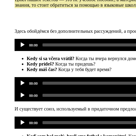
знания, то стоит обратиться за помощью в языковые шко
Здесь обойдёмся без дополнительных рассуждений, а про
Аудиоплеер
00:00
Kedy si sa včera vrátil?
Когда ты вчера вернулся дом
Kedy prídeš?
Когда ты придешь?
Kedy máš čas?
Когда у тебя будет время?
Аудиоплеер
00:00
Аудиоплеер
00:00
И существует союз, используемый в придаточном предл
Аудиоплеер
00:00