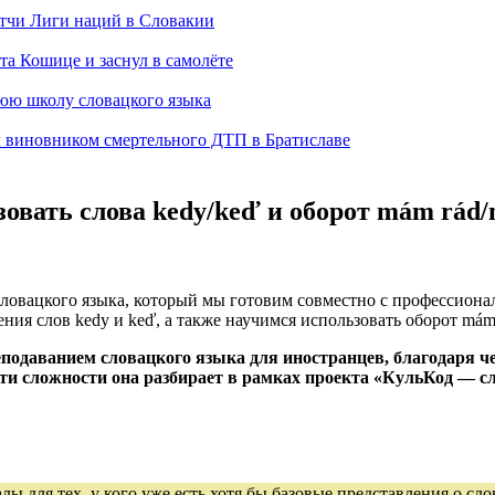
тчи Лиги наций в Словакии
а Кошице и заснул в самолёте
нюю школу словацкого языка
л виновником смертельного ДТП в Братиславе
зовать слова kedy/keď и оборот mám rád
словацкого языка, который мы готовим совместно с профессион
ия слов kedy и keď, а также научимся использовать оборот mám 
подаванием словацкого языка для иностранцев, благодаря чем
 Эти сложности она разбирает в рамках проекта «КульКод — 
лы для тех, у кого уже есть хотя бы базовые представления о сл