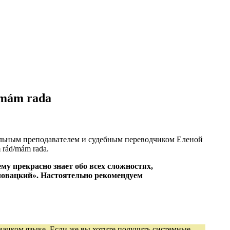
/mám rada
альным преподавателем и судебным переводчиком Еленой
rád/mám rada.
у прекрасно знает обо всех сложностях,
словацкий». Настоятельно рекомендуем
овацком языке. Если же вы хотите получить системные