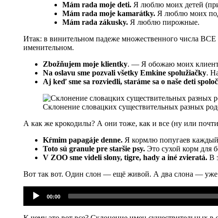
Mám rada moje deti.
Я люблю моих детей (при
Mám rada moje kamarátky.
Я люблю моих по
Mám rada zákusky.
Я люблю пирожные.
Итак: в винительном падеже множественного числа ВСЕ н
именительном.
Zbožňujem moje klientky
. — Я обожаю моих клиенто
Na oslavu sme pozvali všetky Emkine spolužiačky
. Н
Aj keď sme sa rozviedli, staráme sa o naše deti spolo
Склонение словацких существительных разных родов.
А как же крокодилы? А они тоже, как и все (ну или поч
Kŕmim papagáje denne.
Я кормлю попугаев каждый
Toto sú granule pre staršie psy.
Это сухой корм для б
V ZOO sme videli slony, tigre, hady a iné zvieratá.
В 
Вот так вот. Один слон — ещё живой. А два слона — уж
Аудиоплеер
00:00
К чему это вот все? Склонение имен существительных в с