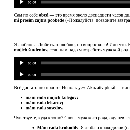
00:00
Сам по себе
оbed
— это время около двенадцати часов дн
mi prosím zajtra poobede
(«Пожалуйста, позвоните завтра п
Я люблю… Любить-то люблю, но вопрос кого! Или что. Ес
mojich študentov,
если нам надо употребить мужской род.
Аудиоплеер
00:00
Аудиоплеер
00:00
Всё достаточно просто. Используем Akuzativ plurál — в
mám rada mojich kolegov;
mám rada lekárov;
mám rada susedov.
Чувствуете, куда клоню? Слова мужского рода, одушевлен
Mám rada krokodíly
. Я люблю крокодилов (н