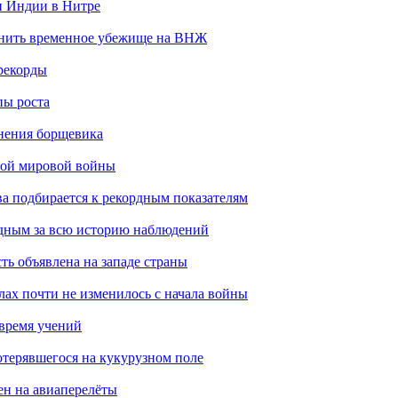
н Индии в Нитре
енить временное убежище на ВНЖ
рекорды
пы роста
анения борщевика
рой мировой войны
ва подбирается к рекордным показателям
одным за всю историю наблюдений
ть объявлена на западе страны
лах почти не изменилось с начала войны
 время учений
отерявшегося на кукурузном поле
ен на авиаперелёты