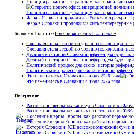
Полиция разъяснила украинцам, как правильно см
Полиция разъяснила украинцам, как правильно см
Жара в Словакии продолжила бить температурные 
Жара в Словакии продолжила бить температурные 
Больше в
Политика
Больше записей в Политика »
Словакия стала второй по уровню поляризации нас
Словакия стала второй по уровню поляризации нас
Десятый в истории Словакии референдум будет пр
Десятый в истории Словакии референдум будет пр
Политический процесс для своих: история референ
Политический процесс для своих: история референ
Что изменилось в Словакии с июля 2026 года
Что изменилось в Словакии с июля 2026 года
Интересное
Расписание школьных каникул в Словакии в 2026/2
Расписание школьных каникул в Словакии в 2026/2
Последние шерпы Европы: как работают горные н
Последние шерпы Европы: как работают горные н
История Словакии. XIII век: экономический бум и 
История Словакии. XIII век: экономический бум и 