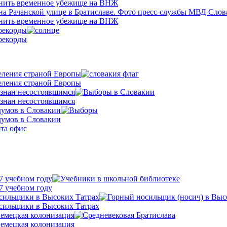
енить временное убежище на ВНЖ
енить временное убежище на ВНЖ
рекорды
рекорды
еления страной Европы
еления страной Европы
изнан несостоявшимся
изнан несостоявшимся
думов в Словакии
думов в Словакии
7 учебном году
7 учебном году
осильщики в Высоких Татрах
осильщики в Высоких Татрах
немецкая колонизация
немецкая колонизация