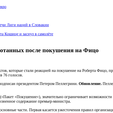
евро
тчи Лиги наций в Словакии
а Кошице и заснул в самолёте
аботанных после покушения на Фицо
тов, которые стали реакцией на покушение на Роберта Фицо, пр
в 76 голосов.
 подписан президентом Петером Пеллегрини.
Обновление.
Пелле
(«Пакет «Покушение»), значительно ограничивает возможности 
жизненное содержание премьер-министра.
основные части. Первая касается ужесточения правил организаци