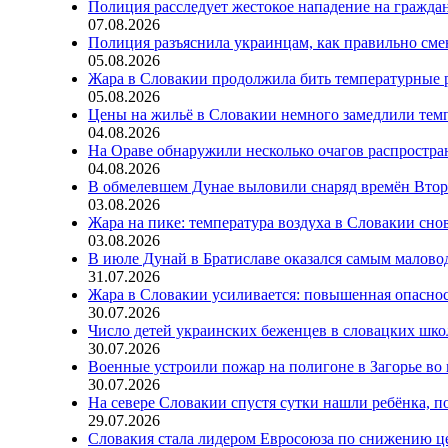
Полиция расследует жестокое нападение на гражда
07.08.2026
Полиция разъяснила украинцам, как правильно см
05.08.2026
Жара в Словакии продолжила бить температурные 
05.08.2026
Цены на жильё в Словакии немного замедлили тем
04.08.2026
На Ораве обнаружили несколько очагов распростр
04.08.2026
В обмелевшем Дунае выловили снаряд времён Вто
03.08.2026
Жара на пике: температура воздуха в Словакии сно
03.08.2026
В июле Дунай в Братиславе оказался самым малов
31.07.2026
Жара в Словакии усиливается: повышенная опаснос
30.07.2026
Число детей украинских беженцев в словацких шко
30.07.2026
Военные устроили пожар на полигоне в Загорье во
30.07.2026
На севере Словакии спустя сутки нашли ребёнка, п
29.07.2026
Словакия стала лидером Евросоюза по снижению ц