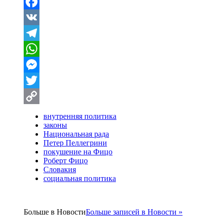
Facebook
VK
Telegram
WhatsApp
Messenger
Twitter
Copy
внутренняя политика
законы
Link
Национальная рада
Петер Пеллегрини
покушение на Фицо
Роберт Фицо
Словакия
социальная политика
Больше в
Новости
Больше записей в Новости »