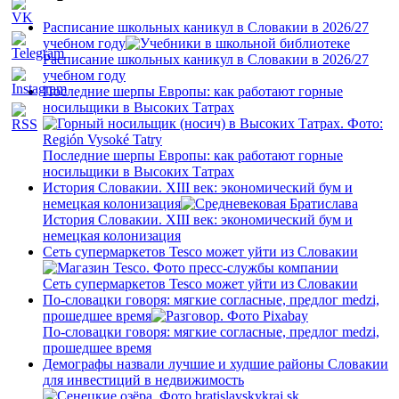
Расписание школьных каникул в Словакии в 2026/27
учебном году
Расписание школьных каникул в Словакии в 2026/27
учебном году
Последние шерпы Европы: как работают горные
носильщики в Высоких Татрах
Последние шерпы Европы: как работают горные
носильщики в Высоких Татрах
История Словакии. XIII век: экономический бум и
немецкая колонизация
История Словакии. XIII век: экономический бум и
немецкая колонизация
Сеть супермаркетов Tesco может уйти из Словакии
Сеть супермаркетов Tesco может уйти из Словакии
По-словацки говоря: мягкие согласные, предлог medzi,
прошедшее время
По-словацки говоря: мягкие согласные, предлог medzi,
прошедшее время
Демографы назвали лучшие и худшие районы Словакии
для инвестиций в недвижимость