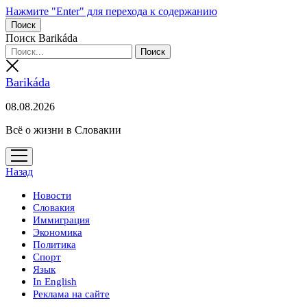
Нажмите "Enter" для перехода к содержанию
Поиск
Поиск Barikáda
Barikáda
08.08.2026
Всё о жизни в Словакии
открыть
меню
Назад
Новости
Словакия
Иммиграция
Экономика
Политика
Спорт
Язык
In English
Реклама на сайте