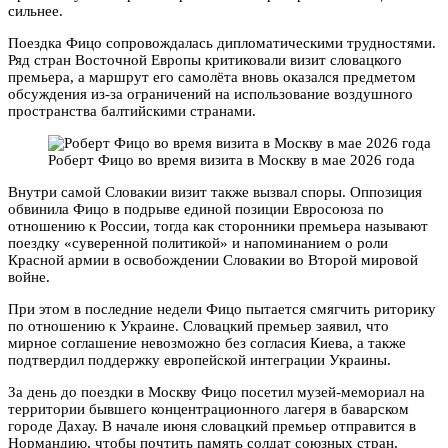
сильнее.
Поездка Фицо сопровождалась дипломатическими трудностями.
Ряд стран Восточной Европы критиковали визит словацкого
премьера, а маршрут его самолёта вновь оказался предметом
обсуждения из-за ограничений на использование воздушного
пространства балтийскими странами.
Роберт Фицо во время визита в Москву в мае 2026 года
Внутри самой Словакии визит также вызвал споры. Оппозиция
обвинила Фицо в подрыве единой позиции Евросоюза по
отношению к России, тогда как сторонники премьера называют
поездку «суверенной политикой» и напоминанием о роли
Красной армии в освобождении Словакии во Второй мировой
войне.
При этом в последние недели Фицо пытается смягчить риторику
по отношению к Украине. Словацкий премьер заявил, что
мирное соглашение невозможно без согласия Киева, а также
подтвердил поддержку европейской интеграции Украины.
За день до поездки в Москву Фицо посетил музей-мемориал на
территории бывшего концентрационного лагеря в баварском
городе Дахау. В начале июня словацкий премьер отправится в
Нормандию, чтобы почтить память солдат союзных стран,