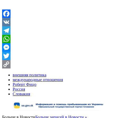
Facebook
VK
Telegram
WhatsApp
Messenger
Twitter
Copy
внешняя политика
международные отношения
Link
Роберт Фицо
Россия
Словакия
Больше в
Новости
Больше записей в Новости »