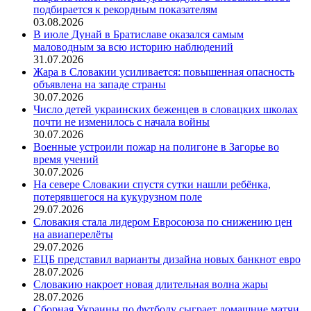
подбирается к рекордным показателям
03.08.2026
В июле Дунай в Братиславе оказался самым
маловодным за всю историю наблюдений
31.07.2026
Жара в Словакии усиливается: повышенная опасность
объявлена на западе страны
30.07.2026
Число детей украинских беженцев в словацких школах
почти не изменилось с начала войны
30.07.2026
Военные устроили пожар на полигоне в Загорье во
время учений
30.07.2026
На севере Словакии спустя сутки нашли ребёнка,
потерявшегося на кукурузном поле
29.07.2026
Словакия стала лидером Евросоюза по снижению цен
на авиаперелёты
29.07.2026
ЕЦБ представил варианты дизайна новых банкнот евро
28.07.2026
Словакию накроет новая длительная волна жары
28.07.2026
Сборная Украины по футболу сыграет домашние матчи