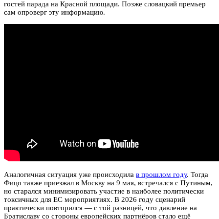
гостей парада на Красной площади. Позже словацкий премьер
сам опроверг эту информацию.
Аналогичная ситуация уже происходила
в прошлом году
. Тогда
Фицо также приезжал в Москву на 9 мая, встречался с Путиным,
но старался минимизировать участие в наиболее политически
токсичных для ЕС мероприятиях. В 2026 году сценарий
практически повторился — с той разницей, что давление на
Братиславу со стороны европейских партнёров стало ещё