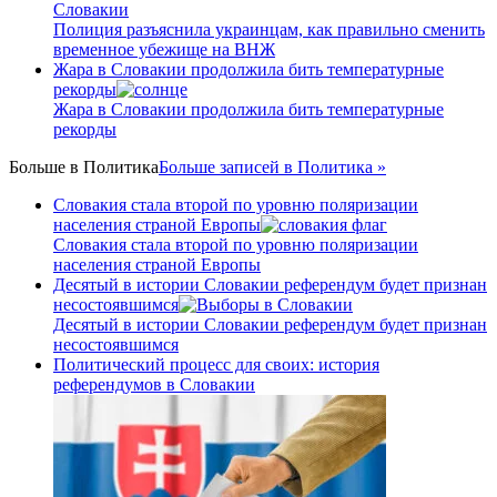
Полиция разъяснила украинцам, как правильно сменить
временное убежище на ВНЖ
Жара в Словакии продолжила бить температурные
рекорды
Жара в Словакии продолжила бить температурные
рекорды
Больше в
Политика
Больше записей в Политика »
Словакия стала второй по уровню поляризации
населения страной Европы
Словакия стала второй по уровню поляризации
населения страной Европы
Десятый в истории Словакии референдум будет признан
несостоявшимся
Десятый в истории Словакии референдум будет признан
несостоявшимся
Политический процесс для своих: история
референдумов в Словакии