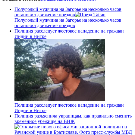
Полуголый мужчина на Загорье на несколько часов
остановил движение поездов
Полуголый мужчина на Загорье на несколько часов
остановил движение поездов
Полиция расследует жестокое нападение на граждан
Индии в Нитре
Полиция расследует жестокое нападение на граждан
Индии в Нитре
Полиция разъяснила украинцам, как правильно сменить
временное убежище на ВНЖ