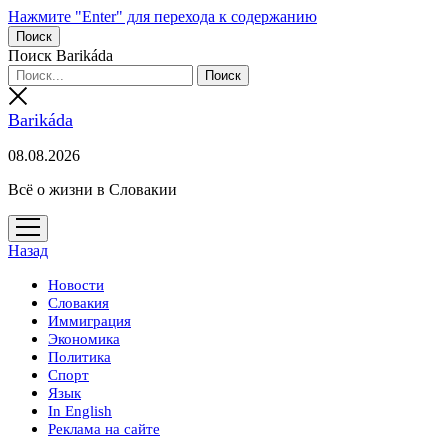
Нажмите "Enter" для перехода к содержанию
Поиск
Поиск Barikáda
Barikáda
08.08.2026
Всё о жизни в Словакии
открыть
меню
Назад
Новости
Словакия
Иммиграция
Экономика
Политика
Спорт
Язык
In English
Реклама на сайте