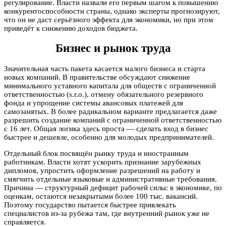
регулирование. Власти назвали его первым шагом к повышению
конкурентоспособности страны, однако эксперты прогнозируют,
что он не даст серьёзного эффекта для экономики, но при этом
приведёт к снижению доходов бюджета.
Бизнес и рынок труда
Значительная часть пакета касается малого бизнеса и старта
новых компаний. В правительстве обсуждают снижение
минимального уставного капитала для обществ с ограниченной
ответственностью (s.r.o.), отмену обязательного резервного
фонда и упрощение системы авансовых платежей для
самозанятых. В более радикальном варианте предлагается даже
разрешить создание компаний с ограниченной ответственностью
с 16 лет. Общая логика здесь проста — сделать вход в бизнес
быстрее и дешевле, особенно для молодых предпринимателей.
Отдельный блок посвящён рынку труда и иностранным
работникам. Власти хотят ускорить признание зарубежных
дипломов, упростить оформление разрешений на работу и
смягчить отдельные языковые и административные требования.
Причина — структурный дефицит рабочей силы: в экономике, по
оценкам, остаются незакрытыми более 100 тыс. вакансий.
Поэтому государство пытается быстрее привлекать
специалистов из-за рубежа там, где внутренний рынок уже не
справляется.