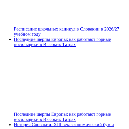
Расписание школьных каникул в Словакии в 2026/27
учебном году
Последние шерпы Европы: как работают горные
носильщики в Высоких Татрах
Последние шерпы Европы: как работают горные
носильщики в Высоких Татрах
История Словакии. XIII век: экономический бум и