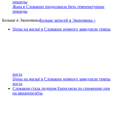
рекорды
Жара в Словакии продолжила бить температурные
рекорды
Больше в
Экономика
Больше записей в Экономика »
Цены на жильё в Словакии немного замедлили темпы
роста
Цены на жильё в Словакии немного замедлили темпы
роста
Словакия стала лидером Евросоюза по снижению цен
на авиаперелёты