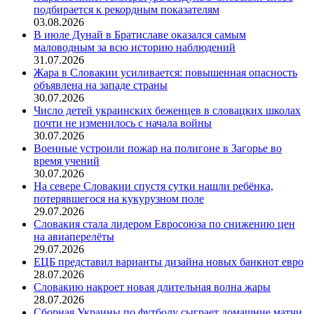
подбирается к рекордным показателям
03.08.2026
В июле Дунай в Братиславе оказался самым
маловодным за всю историю наблюдений
31.07.2026
Жара в Словакии усиливается: повышенная опасность
объявлена на западе страны
30.07.2026
Число детей украинских беженцев в словацких школах
почти не изменилось с начала войны
30.07.2026
Военные устроили пожар на полигоне в Загорье во
время учений
30.07.2026
На севере Словакии спустя сутки нашли ребёнка,
потерявшегося на кукурузном поле
29.07.2026
Словакия стала лидером Евросоюза по снижению цен
на авиаперелёты
29.07.2026
ЕЦБ представил варианты дизайна новых банкнот евро
28.07.2026
Словакию накроет новая длительная волна жары
28.07.2026
Сборная Украины по футболу сыграет домашние матчи