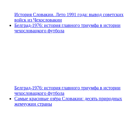
История Словакии. Лето 1991 года: вывод советских
войск из Чехословакии
Белград-1976: история главного триумфа в истории
чехословацкого футбола
Белград-1976: история главного триумфа в истории
чехословацкого футбола
Самые красивые озёра Словакии: десять природных
жемчужин страны