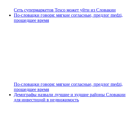
Сеть супермаркетов Tesco может уйти из Словакии
По-словацки говоря: мягкие согласные, предлог medzi,
прошедшее время
По-словацки говоря: мягкие согласные, предлог medzi,
прошедшее время
Демографы назвали лучшие и худшие районы Словакии
для инвестиций в недвижимость