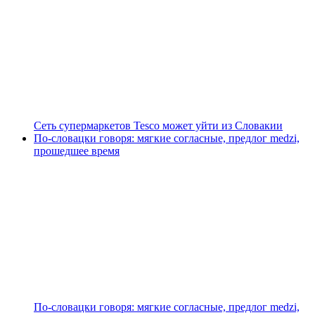
Сеть супермаркетов Tesco может уйти из Словакии
По-словацки говоря: мягкие согласные, предлог medzi,
прошедшее время
По-словацки говоря: мягкие согласные, предлог medzi,