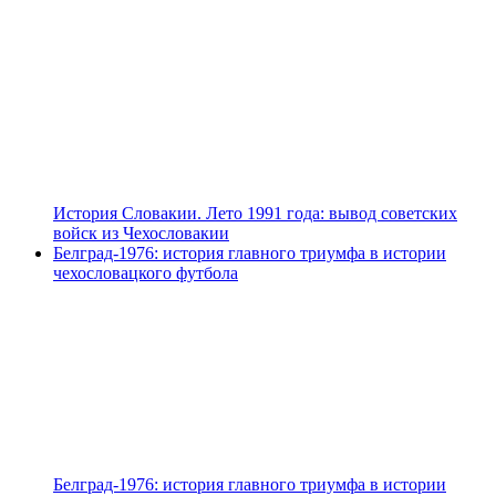
История Словакии. Лето 1991 года: вывод советских
войск из Чехословакии
Белград-1976: история главного триумфа в истории
чехословацкого футбола
Белград-1976: история главного триумфа в истории