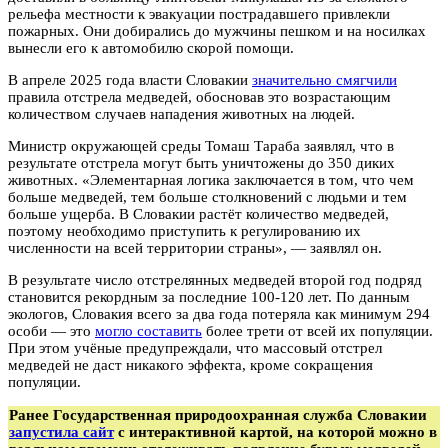
рельефа местности к эвакуации пострадавшего привлекли
пожарных. Они добирались до мужчины пешком и на носилках
вынесли его к автомобилю скорой помощи.
В апреле 2025 года власти Словакии
значительно смягчили
правила отстрела медведей, обосновав это возрастающим
количеством случаев нападения животных на людей.
Министр окружающей среды Томаш Тараба заявлял, что в
результате отстрела могут быть уничтожены до 350 диких
животных. «Элементарная логика заключается в том, что чем
больше медведей, тем больше столкновений с людьми и тем
больше ущерба. В Словакии растёт количество медведей,
поэтому необходимо приступить к регулированию их
численности на всей территории страны», — заявлял он.
В результате число отстрелянных медведей второй год подряд
становится рекордным за последние 100-120 лет. По данным
экологов, Словакия всего за два года потеряла как минимум 294
особи — это
могло составить
более трети от всей их популяции.
При этом учёные предупреждали, что массовый отстрел
медведей не даст никакого эффекта, кроме сокращения
популяции.
Ранее Государственная природоохранная служба Словакии
запустила сайт
с интерактивной картой, на которой можно в