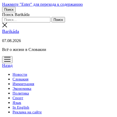
Нажмите "Enter" для перехода к содержанию
Поиск
Поиск Barikáda
Barikáda
07.08.2026
Всё о жизни в Словакии
открыть
меню
Назад
Новости
Словакия
Иммиграция
Экономика
Политика
Спорт
Язык
In English
Реклама на сайте