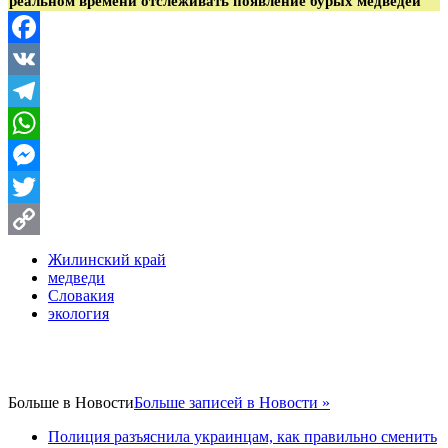
реальном времени отслеживать появление бурых медведей
Facebook
VK
Telegram
WhatsApp
Messenger
Twitter
Copy
Жилинский край
медведи
Link
Словакия
экология
Больше в
Новости
Больше записей в Новости »
Полиция разъяснила украинцам, как правильно сменить