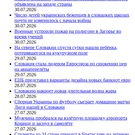
объявлена на западе страны
30.07.2026
Число детей украинских беженцев в словацких школах
почти не изменилось с начала войны
30.07.2026
Военные устроили пожар на полигоне в Загорье во
время учений
30.07.2026
На севере Словакии спустя сутки нашли ребёнка,
потерявшегося на кукурузном поле
29.07.2026
Словакия стала лидером Евросоюза по снижению цен
на авиаперелёты
29.07.2026
ЕЦБ представил варианты дизайна новых банкнот евро
28.07.2026
Словакию накроет новая длительная волна жары
28.07.2026
Сборная Украины по футболу сыграет домашние матчи
Лиги наций в Словакии
27.07.2026
Мужчина пробрался на взлётную площадку аэропорта
Кошице и заснул в самолёте
27.07.2026
Студенты из 34 стран приедут в Братиславу на летнюю