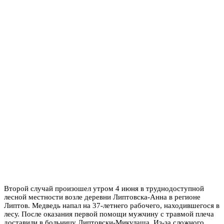
Второй случай произошел утром 4 июня в труднодоступной
лесной местности возле деревни Липтовска-Анна в регионе
Липтов. Медведь напал на 37-летнего рабочего, находившегося в
лесу. После оказания первой помощи мужчину с травмой плеча
доставили в больницу Липтовски-Микулаша. Из-за сложного