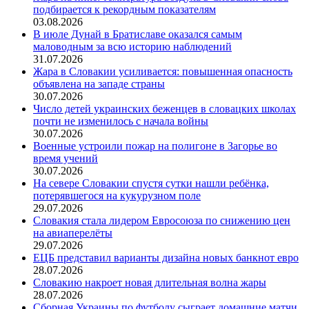
подбирается к рекордным показателям
03.08.2026
В июле Дунай в Братиславе оказался самым
маловодным за всю историю наблюдений
31.07.2026
Жара в Словакии усиливается: повышенная опасность
объявлена на западе страны
30.07.2026
Число детей украинских беженцев в словацких школах
почти не изменилось с начала войны
30.07.2026
Военные устроили пожар на полигоне в Загорье во
время учений
30.07.2026
На севере Словакии спустя сутки нашли ребёнка,
потерявшегося на кукурузном поле
29.07.2026
Словакия стала лидером Евросоюза по снижению цен
на авиаперелёты
29.07.2026
ЕЦБ представил варианты дизайна новых банкнот евро
28.07.2026
Словакию накроет новая длительная волна жары
28.07.2026
Сборная Украины по футболу сыграет домашние матчи