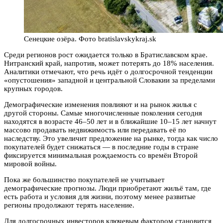
Сенецкие озёра. Фото bratislavskykraj.sk
Среди регионов рост ожидается только в Братиславском крае.
Нитранский край, напротив, может потерять до 18% населения.
Аналитики отмечают, что речь идёт о долгосрочной тенденции
«опустошения» западной и центральной Словакии за пределами
крупных городов.
Демографические изменения повлияют и на рынок жилья с
другой стороны. Самые многочисленные поколения сегодня
находятся в возрасте 46–50 лет и в ближайшие 10–15 лет начнут
массово продавать недвижимость или передавать её по
наследству. Это увеличит предложение на рынке, тогда как число
покупателей будет снижаться — в последние годы в стране
фиксируется минимальная рождаемость со времён Второй
мировой войны.
Пока же большинство покупателей не учитывает
демографические прогнозы. Люди приобретают жильё там, где
есть работа и условия для жизни, поэтому менее развитые
регионы продолжают терять население.
Для долгосрочных инвесторов ключевым фактором становится