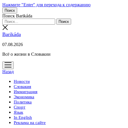
Нажмите "Enter" для перехода к содержанию
Поиск
Поиск Barikáda
Barikáda
07.08.2026
Всё о жизни в Словакии
открыть
меню
Назад
Новости
Словакия
Иммиграция
Экономика
Политика
Спорт
Язык
In English
Реклама на сайте