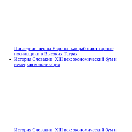
Последние шерпы Европы: как работают горные
носильщики в Высоких Татрах
История Словакии. XIII век: экономический бум и
немецкая колонизация
История Словакии. XIII век: экономический бум и