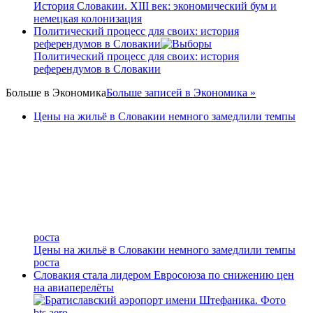
История Словакии. XIII век: экономический бум и
немецкая колонизация
Политический процесс для своих: история
референдумов в Словакии
Политический процесс для своих: история
референдумов в Словакии
Больше в
Экономика
Больше записей в Экономика »
Цены на жильё в Словакии немного замедлили темпы
роста
Цены на жильё в Словакии немного замедлили темпы
роста
Словакия стала лидером Евросоюза по снижению цен
на авиаперелёты