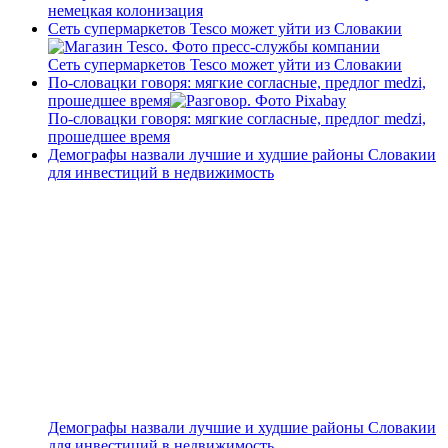
немецкая колонизация
Сеть супермаркетов Tesco может уйти из Словакии
Сеть супермаркетов Tesco может уйти из Словакии
По-словацки говоря: мягкие согласные, предлог medzi,
прошедшее время
По-словацки говоря: мягкие согласные, предлог medzi,
прошедшее время
Демографы назвали лучшие и худшие районы Словакии
для инвестиций в недвижимость
Демографы назвали лучшие и худшие районы Словакии
для инвестиций в недвижимость