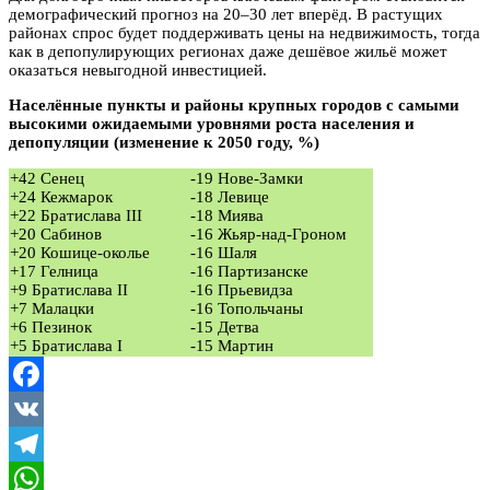
демографический прогноз на 20–30 лет вперёд. В растущих
районах спрос будет поддерживать цены на недвижимость, тогда
как в депопулирующих регионах даже дешёвое жильё может
оказаться невыгодной инвестицией.
Населённые пункты и районы крупных городов с самыми
высокими ожидаемыми уровнями роста населения и
депопуляции (изменение к 2050 году, %)
+42 Сенец
-19 Нове-Замки
+24 Кежмарок
-18 Левице
+22 Братислава III
-18 Миява
+20 Сабинов
-16 Жьяр-над-Гроном
+20 Кошице-околье
-16 Шаля
+17 Гелница
-16 Партизанске
+9 Братислава II
-16 Прьевидза
+7 Малацки
-16 Топольчаны
+6 Пезинок
-15 Детва
+5 Братислава I
-15 Мартин
Facebook
VK
Telegram