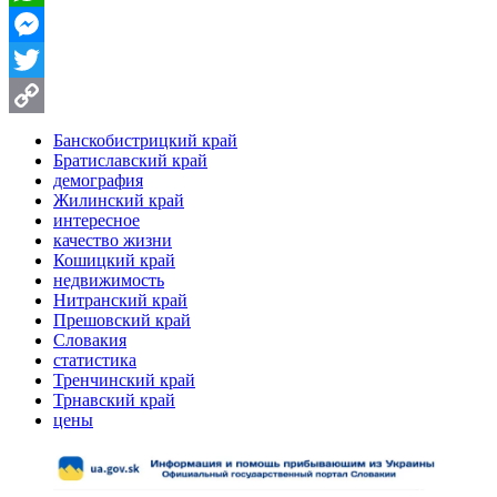
WhatsApp
Messenger
Twitter
Copy
Банскобистрицкий край
Братиславский край
Link
демография
Жилинский край
интересное
качество жизни
Кошицкий край
недвижимость
Нитранский край
Прешовский край
Словакия
статистика
Тренчинский край
Трнавский край
цены