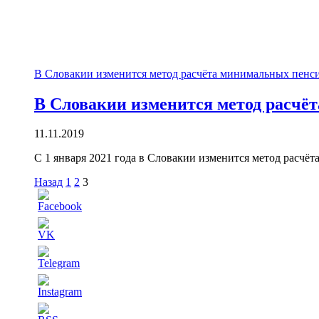
В Словакии изменится метод расчёта минимальных пенс
В Словакии изменится метод расчё
11.11.2019
С 1 января 2021 года в Словакии изменится метод расч
Пагинация
Назад
1
2
3
записей