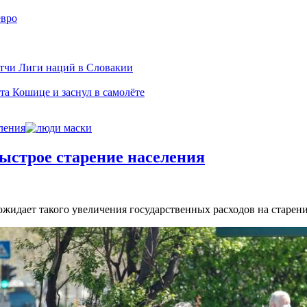
евро
тчи Лиги наций в Словакии
а Кошице и заснул в самолёте
ления
ыстрое старение населения
 ожидает такого увеличения государственных расходов на старен