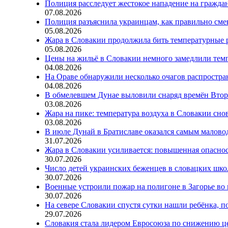
Полиция расследует жестокое нападение на гражда
07.08.2026
Полиция разъяснила украинцам, как правильно см
05.08.2026
Жара в Словакии продолжила бить температурные 
05.08.2026
Цены на жильё в Словакии немного замедлили тем
04.08.2026
На Ораве обнаружили несколько очагов распростр
04.08.2026
В обмелевшем Дунае выловили снаряд времён Вто
03.08.2026
Жара на пике: температура воздуха в Словакии сно
03.08.2026
В июле Дунай в Братиславе оказался самым малов
31.07.2026
Жара в Словакии усиливается: повышенная опаснос
30.07.2026
Число детей украинских беженцев в словацких шко
30.07.2026
Военные устроили пожар на полигоне в Загорье во
30.07.2026
На севере Словакии спустя сутки нашли ребёнка, п
29.07.2026
Словакия стала лидером Евросоюза по снижению ц