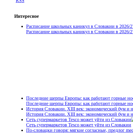
Интересное
Расписание школьных каникул в Словакии в 2026/2
Расписание школьных каникул в Словакии в 2026/2
Последние шерпы Европы: как работают горные н
Последние шерпы Европы: как работают горные н
История Словакии. XIII век: экономический бум и 
История Словакии. XIII век: экономический бум и 
Сеть супермаркетов Tesco может уйти из Словакии
Сеть супермаркетов Tesco может уйти из Словакии
По-словацки говоря: мягкие согласные, предлог me