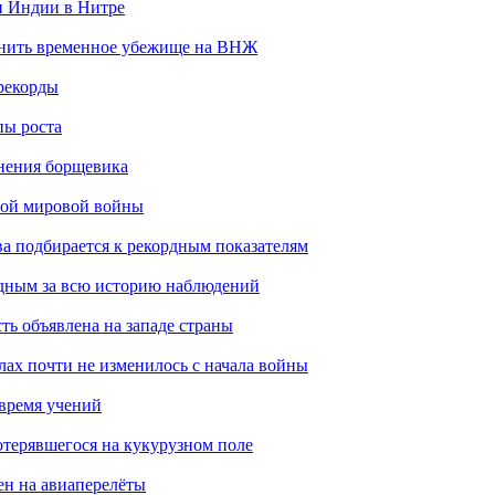
н Индии в Нитре
енить временное убежище на ВНЖ
рекорды
пы роста
анения борщевика
рой мировой войны
ва подбирается к рекордным показателям
одным за всю историю наблюдений
ть объявлена на западе страны
лах почти не изменилось с начала войны
 время учений
отерявшегося на кукурузном поле
ен на авиаперелёты