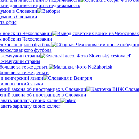
кии для инвестиций в недвижимость
думов в Словакии
думов в Словакии
х войск из Чехословакии
х войск из Чехословакии
 чехословацкого футбола
 чехословацкого футбола
х жемчужин страны
х жемчужин страны
больше за те же деньги
больше за те же деньги
 и венгерский языки
 и венгерский языки
ений закона об иностранцах в Словакии
ений закона об иностранцах в Словакии
вать зарплату своих коллег
вать зарплату своих коллег