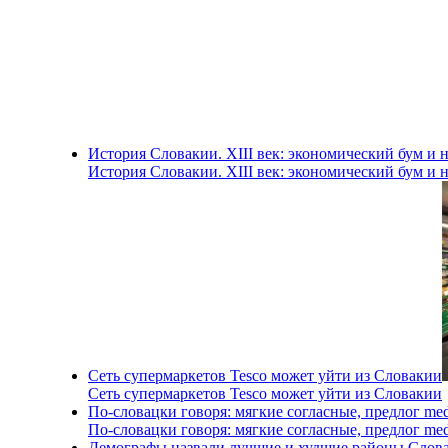
История Словакии. XIII век: экономический бум и 
История Словакии. XIII век: экономический бум и 
Сеть супермаркетов Tesco может уйти из Словакии
Сеть супермаркетов Tesco может уйти из Словакии
По-словацки говоря: мягкие согласные, предлог me
По-словацки говоря: мягкие согласные, предлог me
Демографы назвали лучшие и худшие районы Слова