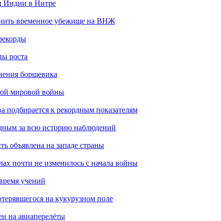
н Индии в Нитре
енить временное убежище на ВНЖ
рекорды
пы роста
анения борщевика
рой мировой войны
ва подбирается к рекордным показателям
одным за всю историю наблюдений
ть объявлена на западе страны
лах почти не изменилось с начала войны
 время учений
отерявшегося на кукурузном поле
ен на авиаперелёты