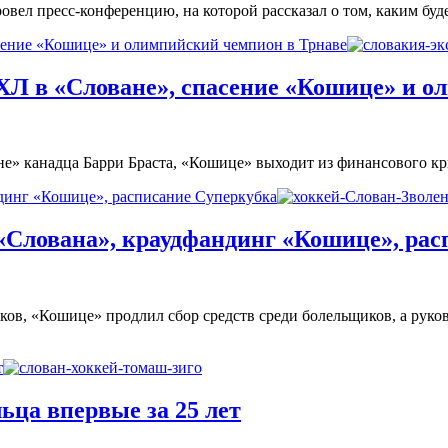
вел пресс-конференцию, на которой рассказал о том, каким бу
асение «Кошице» и олимпийский чемпион в Трнаве
КХЛ в «Словане», спасение «Кошице» и 
е» канадца Барри Браста, «Кошице» выходит из финансового кр
ндинг «Кошице», расписание Суперкубка
 «Слована», краудфандинг «Кошице», ра
ов, «Кошице» продлил сбор средств среди болельщиков, а руко
т
ца впервые за 25 лет