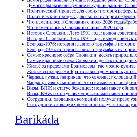
Демографы назвали лучшие и худшие районы Слова
Политический процесс для своих: история референ
Политический процесс для своих: история референ
Что изменилось в Словакии с июля 2026 года
Что изменилось в Словакии с июля 2026 года
История Словакии. Лето 1991 года: вывод советски
История Словакии. Лето 1991 года: вывод советски
Белград-1976: история главного триумфа в истории
Белград-1976: история главного триумфа в истории
Самые красивые озёра Словакии: десять природны
Самые красивые озёра Словакии: десять природны
Жильё за пределами Братиславы: где можно купить 
Жильё за пределами Братиславы: где можно купить 
Чардаш, гуляш, паприкаш: что связывает словацкий
Чардаш, гуляш, паприкаш: что связывает словацкий
Визы, ВНЖ и статус беженцев: новый пакет обновл
Визы, ВНЖ и статус беженцев: новый пакет обновл
Сотрудники словацких компаний получат право узна
Сотрудники словацких компаний получат право узна
Barikáda
Всё о жизни в Словакии