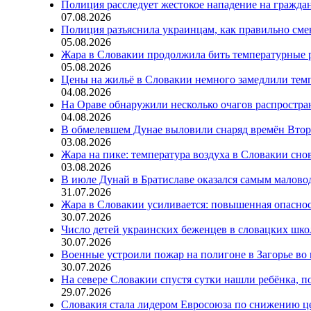
Полиция расследует жестокое нападение на гражда
07.08.2026
Полиция разъяснила украинцам, как правильно см
05.08.2026
Жара в Словакии продолжила бить температурные 
05.08.2026
Цены на жильё в Словакии немного замедлили тем
04.08.2026
На Ораве обнаружили несколько очагов распростр
04.08.2026
В обмелевшем Дунае выловили снаряд времён Вто
03.08.2026
Жара на пике: температура воздуха в Словакии сно
03.08.2026
В июле Дунай в Братиславе оказался самым малов
31.07.2026
Жара в Словакии усиливается: повышенная опаснос
30.07.2026
Число детей украинских беженцев в словацких шко
30.07.2026
Военные устроили пожар на полигоне в Загорье во
30.07.2026
На севере Словакии спустя сутки нашли ребёнка, п
29.07.2026
Словакия стала лидером Евросоюза по снижению ц