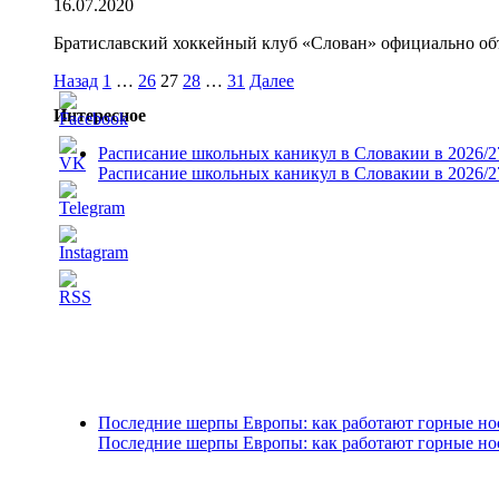
16.07.2020
Братиславский хоккейный клуб «Слован» официально объя
Пагинация
Назад
1
…
26
27
28
…
31
Далее
записей
Интересное
Расписание школьных каникул в Словакии в 2026/2
Расписание школьных каникул в Словакии в 2026/2
Последние шерпы Европы: как работают горные н
Последние шерпы Европы: как работают горные н