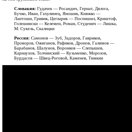
Словакия:
Гудачек — Росандич, Гернат, Дялога,
Бучко, Иван, Гахулинец, Яношик, Княжко —
Лантоши, Гривик, Цегларик — Поспишил, Криштоф,
Голешински — Келемен, Роман, Студенич — Лишка,
М. Сукель, Скалицки
Россия:
Самонов — Зуб, Задоров, Гавриков,
Проворов, Ожиганов, Рафиков, Дронов, Галимов —
Барабанов, Шалунов, Воронков — Слепышев,
Карнаухов, Толчинский — Кузьменко, Морозов,
Бурдасов — Швец-Роговой, Каменев, Тимкин