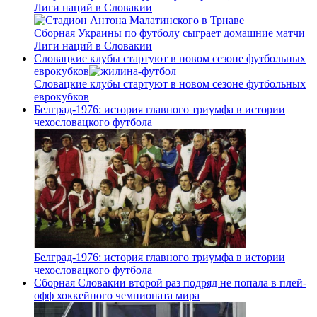
Лиги наций в Словакии
Сборная Украины по футболу сыграет домашние матчи
Лиги наций в Словакии
Словацкие клубы стартуют в новом сезоне футбольных
еврокубков
Словацкие клубы стартуют в новом сезоне футбольных
еврокубков
Белград-1976: история главного триумфа в истории
чехословацкого футбола
Белград-1976: история главного триумфа в истории
чехословацкого футбола
Сборная Словакии второй раз подряд не попала в плей-
офф хоккейного чемпионата мира