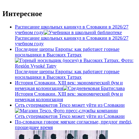
Интересное
Расписание школьных каникул в Словакии в 2026/27
учебном году
Расписание школьных каникул в Словакии в 2026/27
учебном году
Последние шерпы Европы: как работают горные
носильщики в Высоких Татрах
Последние шерпы Европы: как работают горные
носильщики в Высоких Татрах
История Словакии. XIII век: экономический бум и
немецкая колонизация
История Словакии. XIII век: экономический бум и
немецкая колонизация
Сеть супермаркетов Tesco может уйти из Словакии
Сеть супермаркетов Tesco может уйти из Словакии
По-словацки говоря: мягкие согласные, предлог medzi,
прошедшее время