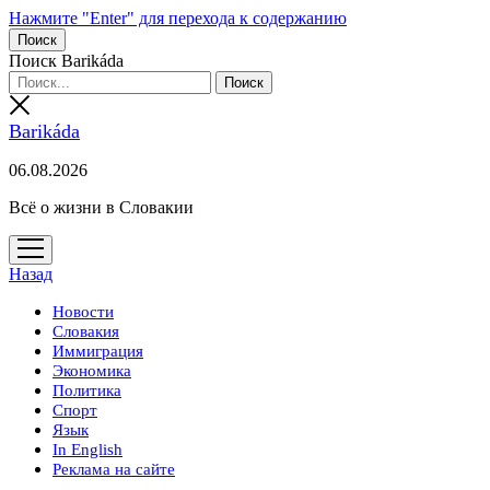
Нажмите "Enter" для перехода к содержанию
Поиск
Поиск Barikáda
Barikáda
06.08.2026
Всё о жизни в Словакии
открыть
меню
Назад
Новости
Словакия
Иммиграция
Экономика
Политика
Спорт
Язык
In English
Реклама на сайте