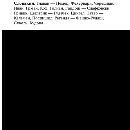
Словакия:
Главай — Немец, Фехервари, Черешняк,
Иван, Грман, Кох, Голиан, Гайдош — Слафковски,
Гривик, Цегларик — Гудачек, Цингел, Татар —
Келемен, Поспишил, Регенда — Фашко-Рудаш,
Сукель, Кудрна