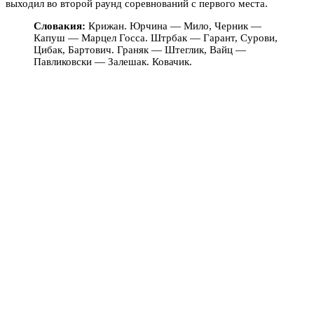
выходил во второй раунд соревнований с первого места.
Словакия:
Крижан. Юрчина — Мило, Черник —
Капуш — Марцел Госса. Штрбак — Гарант, Сурови,
Цибак, Бартович. Граняк — Штеглик, Вайц —
Павликовски — Залешак. Ковачик.