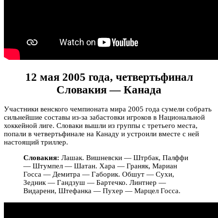
12 мая 2005 года, четвертьфинал
Словакия — Канада
Участники венского чемпионата мира 2005 года сумели собрать
сильнейшие составы из-за забастовки игроков в Национальной
хоккейной лиге. Словаки вышли из группы с третьего места,
попали в четвертьфинале на Канаду и устроили вместе с ней
настоящий триллер.
Словакия:
Лашак. Вишневски — Штрбак, Палффи
— Штумпел — Шатан. Хара — Граняк, Мариан
Госса — Демитра — Габорик. Обшут — Сухи,
Зедник — Гандзуш — Бартечко. Линтнер —
Видарени, Штефанка — Пухер — Марцел Госса.