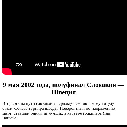
9 мая 2002 года, полуфинал Словакия —
Швеция
Вторыми на пути словаков к первому чемпионскому титулу
стали хозяева турнира шведы. Невероятный по напряжению
матч, ставший одним из лучших в карьере голкипера Яна
Лашака.