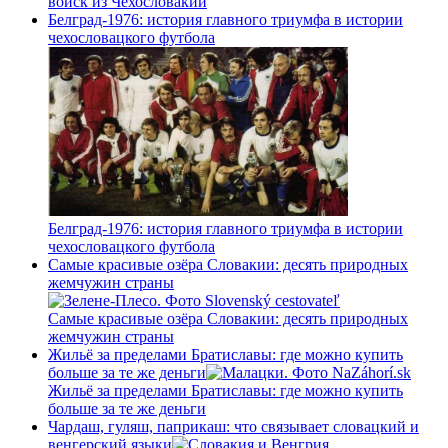
войск из Чехословакии
Белград-1976: история главного триумфа в истории
чехословацкого футбола
Белград-1976: история главного триумфа в истории
чехословацкого футбола
Самые красивые озёра Словакии: десять природных
жемчужин страны
Самые красивые озёра Словакии: десять природных
жемчужин страны
Жильё за пределами Братиславы: где можно купить
больше за те же деньги
Жильё за пределами Братиславы: где можно купить
больше за те же деньги
Чардаш, гуляш, паприкаш: что связывает словацкий и
венгерский языки