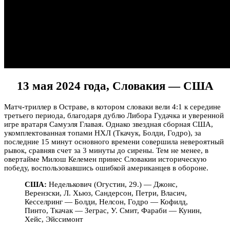
13 мая 2024 года, Словакия — США
Матч-триллер в Остраве, в котором словаки вели 4:1 к середине
третьего периода, благодаря дублю Либора Гудачка и уверенной
игре вратаря Самуэля Главая. Однако звездная сборная США,
укомплектованная топами НХЛ (Ткачук, Болди, Годро), за
последние 15 минут основного времени совершила невероятный
рывок, сравняв счет за 3 минуты до сирены. Тем не менее, в
овертайме Милош Келемен принес Словакии историческую
победу, воспользовавшись ошибкой американцев в обороне.
США:
Неделькович (Огустин, 29.) — Джонс,
Верензски, Л. Хьюз, Сандерсон, Петри, Власич,
Кесселринг — Болди, Нелсон, Годро — Кофилд,
Пинто, Ткачак — Зеграс, У. Смит, Фараби — Кунин,
Хейс, Эйссимонт