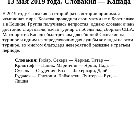
13 мая 2019 года, Словакия — Канада
В 2019 году Словакия во второй раз в истории принимала
чемпионат мира. Хозяева проводили свои матчи не в Братиславе,
а в Кошице. Группа получилась непростая, однако словаки очень
достойно стартовали, начав турнир с победы над сборной США.
Матч против Канады был третьим для сборной Словакии на
турнире и одним из определяющих для судьбы команды на этом
турнире, во многом благодаря невероятной развязке в третьем
периоде.
Словакия:
Рибар. Секера — Чернак, Татар —
Криштоф — Паник. Маринчин — Ярош, Надь —
Сукель — Студенич. Кох — Фехервари, Данё —
Гудачек — Лантоши. Чайковски, Лунтер — Буц —
Лишка.