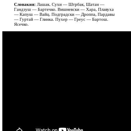
Словакия:
Лашак. Сухи — Штрбак, Шатан —
Гандзуш — Бартечко. Вишневски — Хара, Плавуха
— Капуш — Вайц. Подградски — Дроппа, Пардавы
— Гуртай — Глинка. Пухер — Греус — Бартош.
Ясечко.