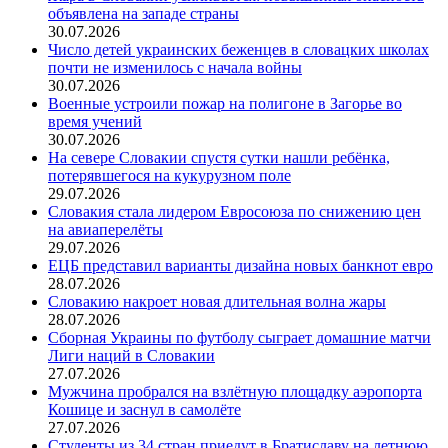
объявлена на западе страны
30.07.2026
Число детей украинских беженцев в словацких школах
почти не изменилось с начала войны
30.07.2026
Военные устроили пожар на полигоне в Загорье во
время учений
30.07.2026
На севере Словакии спустя сутки нашли ребёнка,
потерявшегося на кукурузном поле
29.07.2026
Словакия стала лидером Евросоюза по снижению цен
на авиаперелёты
29.07.2026
ЕЦБ представил варианты дизайна новых банкнот евро
28.07.2026
Словакию накроет новая длительная волна жары
28.07.2026
Сборная Украины по футболу сыграет домашние матчи
Лиги наций в Словакии
27.07.2026
Мужчина пробрался на взлётную площадку аэропорта
Кошице и заснул в самолёте
27.07.2026
Студенты из 34 стран приедут в Братиславу на летнюю