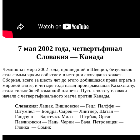
7 мая 2002 года, четвертьфинал
Словакия — Канада
Чемпионат мира 2002 года, прошедший в Швеции, безусловно
стал самым ярким событием в истории словацкого хоккея.
Сборная, всего за шесть лет до этого добившаяся права играть в
мировой элите, и четыре года назад проигрывавшая Казахстану,
стала сильнейшей командой планеты. Путь к золоту словаки
начали с четвертьфинального матча против Канады.
Словакия:
Лашак. Вишновски — Гецл, Палффи —
Штумпел — Бондра. Смрек — Линтнер, Шатан —
Гандзуш — Бартечко. Мило — Штрбак, Орсаг —
Павликовски — Надь. Черни — Бача, Петровицки —
Глинка — Сомик