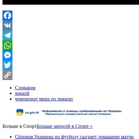
Facebook
VK
Telegram
WhatsApp
Messenger
Twitter
Copy
Словакия
хоккей
Link
чемпионат мира по хоккею
Больше в
Спорт
Больше записей в Спорт »
Сборная Украины по футболу сыграет домашние матчи