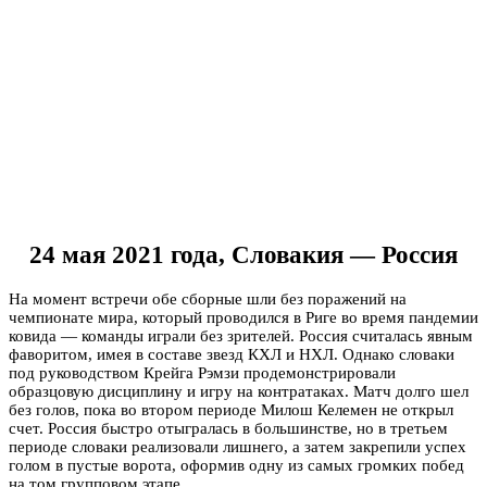
24 мая 2021 года, Словакия — Россия
На момент встречи обе сборные шли без поражений на
чемпионате мира, который проводился в Риге во время пандемии
ковида — команды играли без зрителей. Россия считалась явным
фаворитом, имея в составе звезд КХЛ и НХЛ. Однако словаки
под руководством Крейга Рэмзи продемонстрировали
образцовую дисциплину и игру на контратаках. Матч долго шел
без голов, пока во втором периоде Милош Келемен не открыл
счет. Россия быстро отыгралась в большинстве, но в третьем
периоде словаки реализовали лишнего, а затем закрепили успех
голом в пустые ворота, оформив одну из самых громких побед
на том групповом этапе.