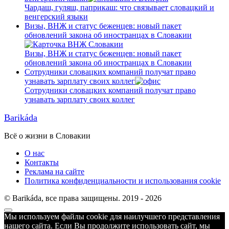
Чардаш, гуляш, паприкаш: что связывает словацкий и
венгерский языки
Визы, ВНЖ и статус беженцев: новый пакет
обновлений закона об иностранцах в Словакии
Визы, ВНЖ и статус беженцев: новый пакет
обновлений закона об иностранцах в Словакии
Сотрудники словацких компаний получат право
узнавать зарплату своих коллег
Сотрудники словацких компаний получат право
узнавать зарплату своих коллег
Barikáda
Всё о жизни в Словакии
О нас
Контакты
Реклама на сайте
Политика конфиденциальности и использования cookie
© Barikáda, все права защищены. 2019 - 2026
Прокрутка
Мы используем файлы cookie для наилучшего представления
к
нашего сайта. Если Вы продолжите использовать сайт, мы
верху