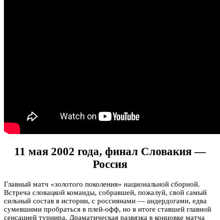
11 мая 2002 года, финал Словакия —
Россия
Главный матч «золотого поколения» национальной сборной.
Встреча словацкой команды, собравшей, пожалуй, свой самый
сильный состав в истории, с россиянами — андердогами, едва
сумевшими пробраться в плей-офф, но в итоге ставшей главной
сенсацией турнира. Драматическая развязка в концовке матча