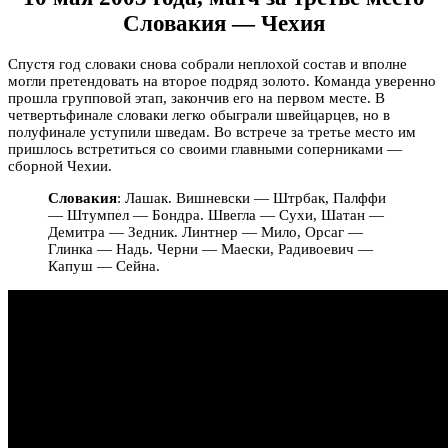
Словакия — Чехия
Спустя год словаки снова собрали неплохой состав и вполне
могли претендовать на второе подряд золото. Команда уверенно
прошла групповой этап, закончив его на первом месте. В
четвертьфинале словаки легко обыграли швейцарцев, но в
полуфинале уступили шведам. Во встрече за третье место им
пришлось встретиться со своими главными соперниками —
сборной Чехии.
Словакия
: Лашак. Вишневски — Штрбак, Палффи
— Штумпел — Бондра. Швегла — Сухи, Шатан —
Демитра — Зедник. Линтнер — Мило, Орсаг —
Глинка — Надь. Черни — Маески, Радивоевич —
Капуш — Сейна.