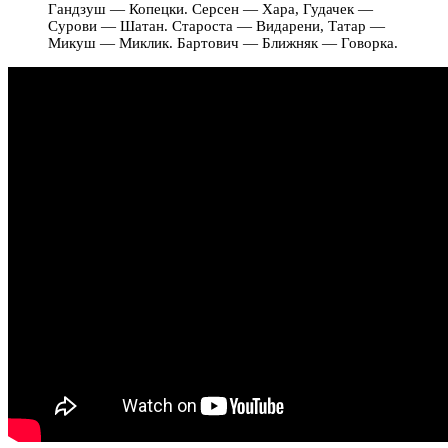
Гандзуш — Копецки. Серсен — Хара, Гудачек —
Сурови — Шатан. Староста — Видарени, Татар —
Микуш — Миклик. Бартович — Ближняк — Говорка.