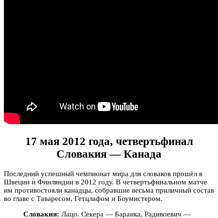
17 мая 2012 года, четвертьфинал
Словакия — Канада
Последний успешный чемпионат мира для словаков прошёл в
Швеции и Финляндии в 2012 году. В четвертьфинальном матче
им противостояли канадцы, собравшие весьма приличный состав
во главе с Таваресом, Гетцлафом и Боумистером.
Словакия:
Лацо. Секера — Баранка, Радивоевич —