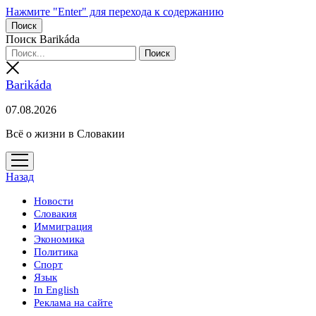
Нажмите "Enter" для перехода к содержанию
Поиск
Поиск Barikáda
Barikáda
07.08.2026
Всё о жизни в Словакии
открыть
меню
Назад
Новости
Словакия
Иммиграция
Экономика
Политика
Спорт
Язык
In English
Реклама на сайте