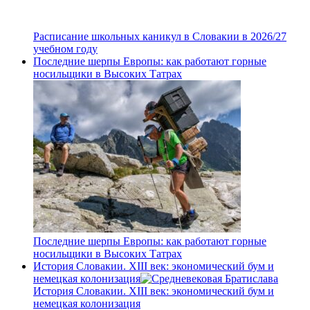
Расписание школьных каникул в Словакии в 2026/27
учебном году
Последние шерпы Европы: как работают горные
носильщики в Высоких Татрах
Последние шерпы Европы: как работают горные
носильщики в Высоких Татрах
История Словакии. XIII век: экономический бум и
немецкая колонизация
История Словакии. XIII век: экономический бум и
немецкая колонизация