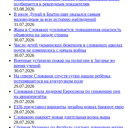
подбирается к рекордным показателям
03.08.2026
В июле Дунай в Братиславе оказался самым
маловодным за всю историю наблюдений
31.07.2026
Жара в Словакии усиливается: повышенная опасность
объявлена на западе страны
30.07.2026
Число детей украинских беженцев в словацких школах
почти не изменилось с начала войны
30.07.2026
Военные устроили пожар на полигоне в Загорье во
время учений
30.07.2026
На севере Словакии спустя сутки нашли ребёнка,
потерявшегося на кукурузном поле
29.07.2026
Словакия стала лидером Евросоюза по снижению цен
на авиаперелёты
29.07.2026
ЕЦБ представил варианты дизайна новых банкнот евро
28.07.2026
Словакию накроет новая длительная волна жары
28.07.2026
Сборная Украины по футболу сыграет домашние матчи