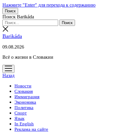
Нажмите "Enter" для перехода к содержанию
Поиск
Поиск Barikáda
Barikáda
09.08.2026
Всё о жизни в Словакии
открыть
меню
Назад
Новости
Словакия
Иммиграция
Экономика
Политика
Спорт
Язык
In English
Реклама на сайте