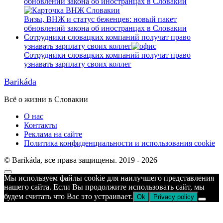
обновлений закона об иностранцах в Словакии
Визы, ВНЖ и статус беженцев: новый пакет
обновлений закона об иностранцах в Словакии
Сотрудники словацких компаний получат право
узнавать зарплату своих коллег
Сотрудники словацких компаний получат право
узнавать зарплату своих коллег
Barikáda
Всё о жизни в Словакии
О нас
Контакты
Реклама на сайте
Политика конфиденциальности и использования cookie
© Barikáda, все права защищены. 2019 - 2026
Прокрутка
Мы используем файлы cookie для наилучшего представления
к
нашего сайта. Если Вы продолжите использовать сайт, мы
верху
будем считать что Вас это устраивает.
Ok
Privacy policy