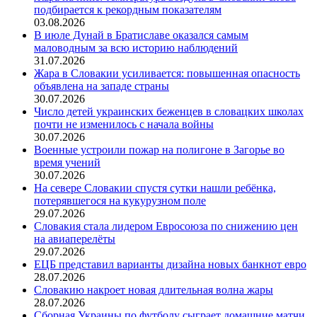
подбирается к рекордным показателям
03.08.2026
В июле Дунай в Братиславе оказался самым
маловодным за всю историю наблюдений
31.07.2026
Жара в Словакии усиливается: повышенная опасность
объявлена на западе страны
30.07.2026
Число детей украинских беженцев в словацких школах
почти не изменилось с начала войны
30.07.2026
Военные устроили пожар на полигоне в Загорье во
время учений
30.07.2026
На севере Словакии спустя сутки нашли ребёнка,
потерявшегося на кукурузном поле
29.07.2026
Словакия стала лидером Евросоюза по снижению цен
на авиаперелёты
29.07.2026
ЕЦБ представил варианты дизайна новых банкнот евро
28.07.2026
Словакию накроет новая длительная волна жары
28.07.2026
Сборная Украины по футболу сыграет домашние матчи