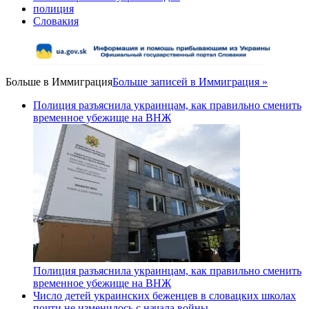
полиция
Словакия
Больше в
Иммиграция
Больше записей в Иммиграция »
Полиция разъяснила украинцам, как правильно сменить
временное убежище на ВНЖ
Полиция разъяснила украинцам, как правильно сменить
временное убежище на ВНЖ
Число детей украинских беженцев в словацких школах
почти не изменилось с начала войны