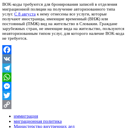
BOK-коды требуются для бронирования записей в отделения
миграционной полиции на получение авторизованного типа
услуг.
С 8 августа
к нему отнесены все услуги, которые
получают иностранцы, имеющие временный (ВНЖ) или
постоянный (ПМЖ) вид на жительство в Словакии. Граждане
зарубежных стран, не имеющие вида на жительство, пользуются
неавторизованным типом услуг, для которого наличие BOK-кода
не требуется.
Facebook
VK
Telegram
WhatsApp
Messenger
Twitter
Copy
иммиграция
миграционная политика
Link
Министерство внутренних дел