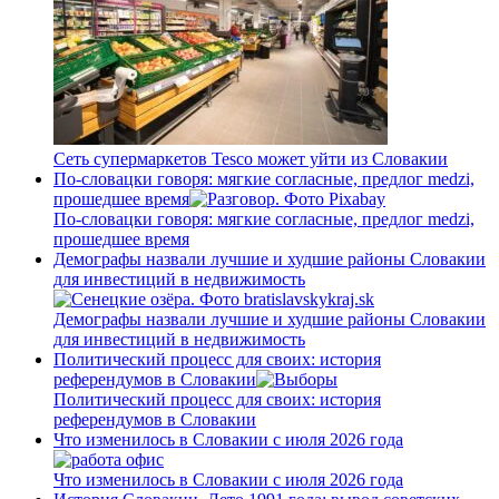
Сеть супермаркетов Tesco может уйти из Словакии
По-словацки говоря: мягкие согласные, предлог medzi,
прошедшее время
По-словацки говоря: мягкие согласные, предлог medzi,
прошедшее время
Демографы назвали лучшие и худшие районы Словакии
для инвестиций в недвижимость
Демографы назвали лучшие и худшие районы Словакии
для инвестиций в недвижимость
Политический процесс для своих: история
референдумов в Словакии
Политический процесс для своих: история
референдумов в Словакии
Что изменилось в Словакии с июля 2026 года
Что изменилось в Словакии с июля 2026 года