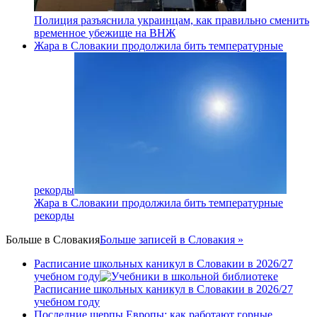
Полиция разъяснила украинцам, как правильно сменить
временное убежище на ВНЖ
Жара в Словакии продолжила бить температурные
рекорды
Жара в Словакии продолжила бить температурные
рекорды
Больше в
Словакия
Больше записей в Словакия »
Расписание школьных каникул в Словакии в 2026/27
учебном году
Расписание школьных каникул в Словакии в 2026/27
учебном году
Последние шерпы Европы: как работают горные