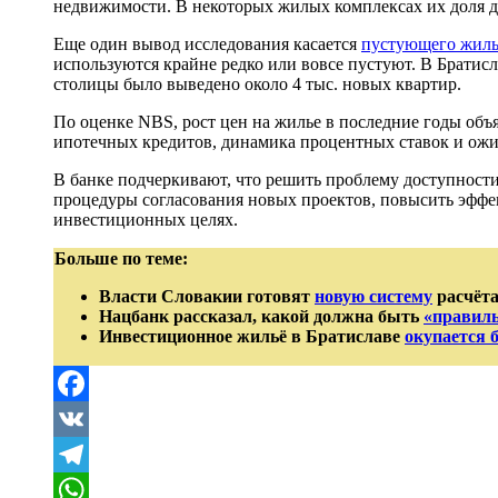
недвижимости. В некоторых жилых комплексах их доля д
Еще один вывод исследования касается
пустующего жиль
используются крайне редко или вовсе пустуют. В Братисла
столицы было выведено около 4 тыс. новых квартир.
По оценке NBS, рост цен на жилье в последние годы об
ипотечных кредитов, динамика процентных ставок и ожид
В банке подчеркивают, что решить проблему доступности
процедуры согласования новых проектов, повысить эффек
инвестиционных целях.
Больше по теме:
Власти Словакии готовят
новую систему
расчёта
Нацбанк рассказал, какой должна быть
«правиль
Инвестиционное жильё в Братиславе
окупается 
Facebook
VK
Telegram