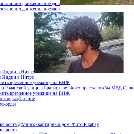
 остановил движение поездов
 остановил движение поездов
н Индии в Нитре
н Индии в Нитре
енить временное убежище на ВНЖ
енить временное убежище на ВНЖ
рекорды
рекорды
пы роста
пы роста