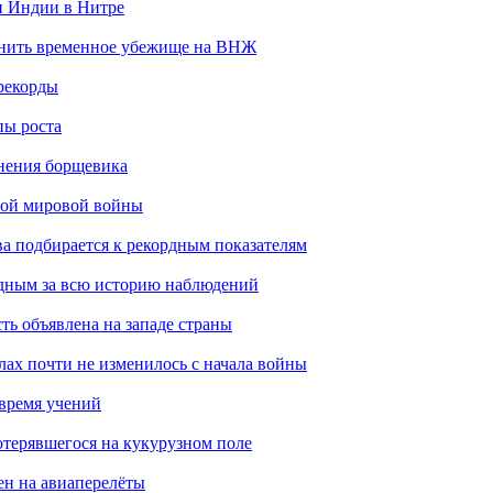
н Индии в Нитре
енить временное убежище на ВНЖ
рекорды
пы роста
анения борщевика
рой мировой войны
ва подбирается к рекордным показателям
одным за всю историю наблюдений
ть объявлена на западе страны
лах почти не изменилось с начала войны
 время учений
отерявшегося на кукурузном поле
ен на авиаперелёты