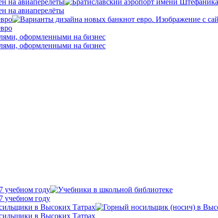
ен на авиаперелёты
ен на авиаперелёты
евро
евро
илями, оформленными на бизнес
илями, оформленными на бизнес
7 учебном году
7 учебном году
осильщики в Высоких Татрах
осильщики в Высоких Татрах