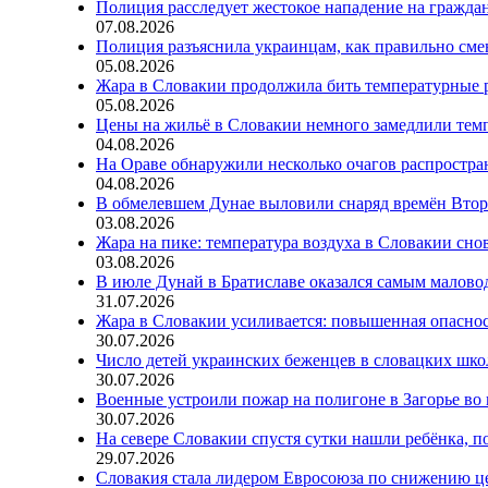
Полиция расследует жестокое нападение на гражда
07.08.2026
Полиция разъяснила украинцам, как правильно см
05.08.2026
Жара в Словакии продолжила бить температурные 
05.08.2026
Цены на жильё в Словакии немного замедлили тем
04.08.2026
На Ораве обнаружили несколько очагов распростр
04.08.2026
В обмелевшем Дунае выловили снаряд времён Вто
03.08.2026
Жара на пике: температура воздуха в Словакии сно
03.08.2026
В июле Дунай в Братиславе оказался самым малов
31.07.2026
Жара в Словакии усиливается: повышенная опаснос
30.07.2026
Число детей украинских беженцев в словацких шко
30.07.2026
Военные устроили пожар на полигоне в Загорье во
30.07.2026
На севере Словакии спустя сутки нашли ребёнка, п
29.07.2026
Словакия стала лидером Евросоюза по снижению ц