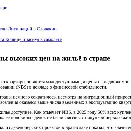
евро
тчи Лиги наций в Словакии
а Кошице и заснул в самолёте
ы высоких цен на жильё в стране
нако квартиры остаются малодоступными, а цены на недвижимос
овакии (NBS) в докладе о финансовой стабильности.
 страны немного сократилось, несмотря на миграционный прирос
аселения оказался выше числа введенных в эксплуатацию кварт
жилье доступнее. Как отмечает NBS, в 2025 году 56% всех купл
лее половины сделок не были связаны с покупкой первого жил
нализ девелоперских проектов в Братиславе показал, что значит