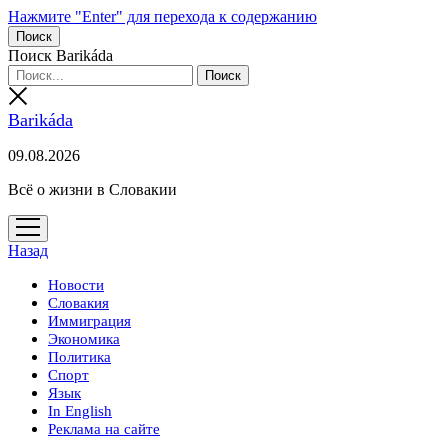
Нажмите "Enter" для перехода к содержанию
Поиск
Поиск Barikáda
Barikáda
09.08.2026
Всё о жизни в Словакии
открыть
меню
Назад
Новости
Словакия
Иммиграция
Экономика
Политика
Спорт
Язык
In English
Реклама на сайте