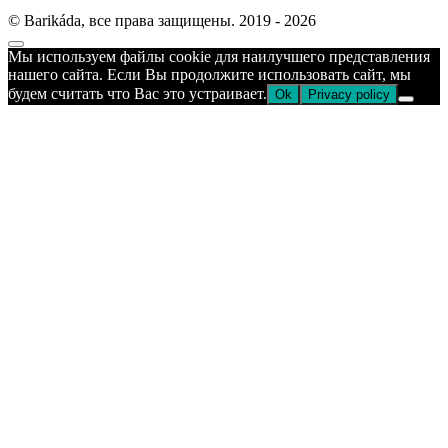
© Barikáda, все права защищены. 2019 - 2026
Прокрутка
Мы используем файлы cookie для наилучшего представления
к
нашего сайта. Если Вы продолжите использовать сайт, мы
верху
будем считать что Вас это устраивает.
Ok
Privacy policy