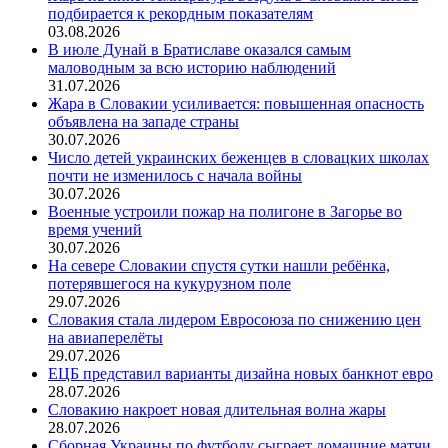
подбирается к рекордным показателям
03.08.2026
В июле Дунай в Братиславе оказался самым
маловодным за всю историю наблюдений
31.07.2026
Жара в Словакии усиливается: повышенная опасность
объявлена на западе страны
30.07.2026
Число детей украинских беженцев в словацких школах
почти не изменилось с начала войны
30.07.2026
Военные устроили пожар на полигоне в Загорье во
время учений
30.07.2026
На севере Словакии спустя сутки нашли ребёнка,
потерявшегося на кукурузном поле
29.07.2026
Словакия стала лидером Евросоюза по снижению цен
на авиаперелёты
29.07.2026
ЕЦБ представил варианты дизайна новых банкнот евро
28.07.2026
Словакию накроет новая длительная волна жары
28.07.2026
Сборная Украины по футболу сыграет домашние матчи