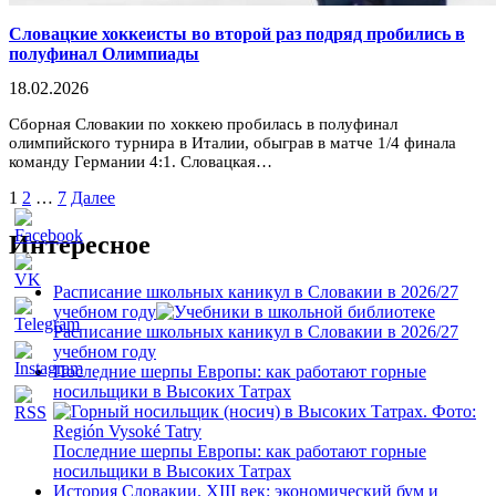
Словацкие хоккеисты во второй раз подряд пробились в
полуфинал Олимпиады
18.02.2026
Сборная Словакии по хоккею пробилась в полуфинал
олимпийского турнира в Италии, обыграв в матче 1/4 финала
команду Германии 4:1. Словацкая…
Пагинация
1
2
…
7
Далее
записей
Интересное
Расписание школьных каникул в Словакии в 2026/27
учебном году
Расписание школьных каникул в Словакии в 2026/27
учебном году
Последние шерпы Европы: как работают горные
носильщики в Высоких Татрах
Последние шерпы Европы: как работают горные
носильщики в Высоких Татрах
История Словакии. XIII век: экономический бум и