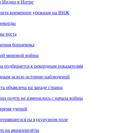
н Индии в Нитре
енить временное убежище на ВНЖ
рекорды
пы роста
анения борщевика
рой мировой войны
ва подбирается к рекордным показателям
одным за всю историю наблюдений
ть объявлена на западе страны
лах почти не изменилось с начала войны
 время учений
отерявшегося на кукурузном поле
ен на авиаперелёты