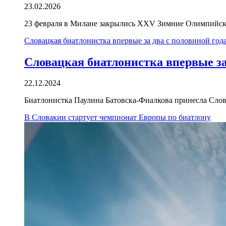
23.02.2026
23 февраля в Милане закрылись XXV Зимние Олимпийские
Словацкая биатлонистка впервые за два с половиной год
Словацкая биатлонистка впервые за
22.12.2024
Биатлонистка Паулина Батовска-Фиалкова принесла Слова
В Словакии стартует чемпионат Европы по биатлону