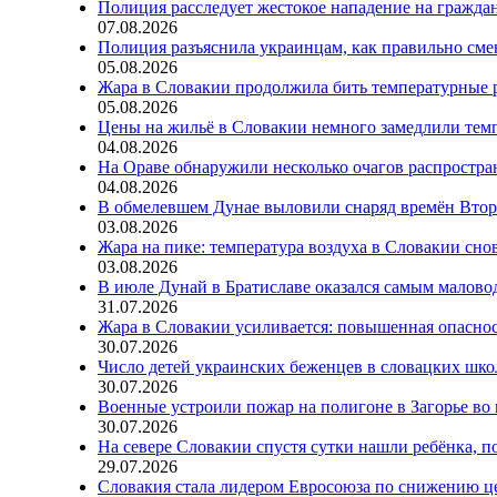
Полиция расследует жестокое нападение на гражда
07.08.2026
Полиция разъяснила украинцам, как правильно см
05.08.2026
Жара в Словакии продолжила бить температурные 
05.08.2026
Цены на жильё в Словакии немного замедлили тем
04.08.2026
На Ораве обнаружили несколько очагов распростр
04.08.2026
В обмелевшем Дунае выловили снаряд времён Вто
03.08.2026
Жара на пике: температура воздуха в Словакии сно
03.08.2026
В июле Дунай в Братиславе оказался самым малов
31.07.2026
Жара в Словакии усиливается: повышенная опаснос
30.07.2026
Число детей украинских беженцев в словацких шко
30.07.2026
Военные устроили пожар на полигоне в Загорье во
30.07.2026
На севере Словакии спустя сутки нашли ребёнка, п
29.07.2026
Словакия стала лидером Евросоюза по снижению ц