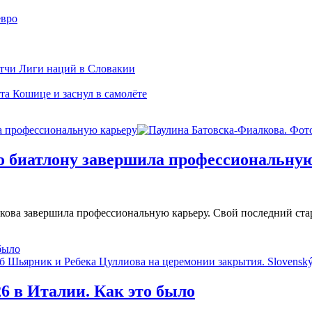
евро
тчи Лиги наций в Словакии
а Кошице и заснул в самолёте
а профессиональную карьеру
о биатлону завершила профессиональну
кова завершила профессиональную карьеру. Свой последний стар
было
6 в Италии. Как это было