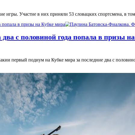
 игры. Участие в них приняли 53 словацких спортсмена, в то
а попала в призы на Кубке мира
 два с половиной года попала в призы н
кии первый подиум на Кубке мира за последние два с половино