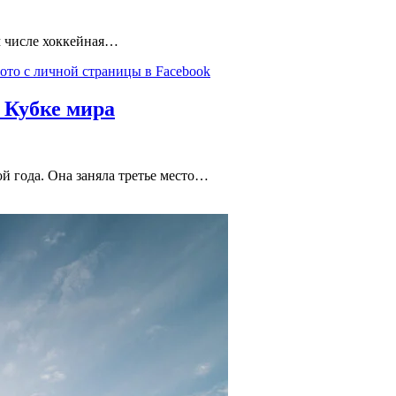
м числе хоккейная…
а Кубке мира
й года. Она заняла третье место…