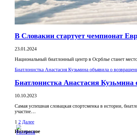
В Словакии стартует чемпионат Ев
23.01.2024
Национальный биатлонный центр в Осрблье станет место
Биатлонистка Анастасия Кузьмина объявила о возвращен
Биатлонистка Анастасия Кузьмина 
10.10.2023
Самая успешная словацкая спортсменка в истории, биатл
участие…
Пагинация
1
2
Далее
записей
Интересное