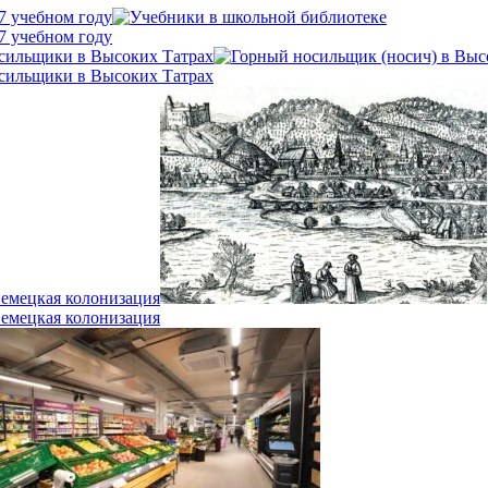
7 учебном году
7 учебном году
осильщики в Высоких Татрах
осильщики в Высоких Татрах
немецкая колонизация
немецкая колонизация