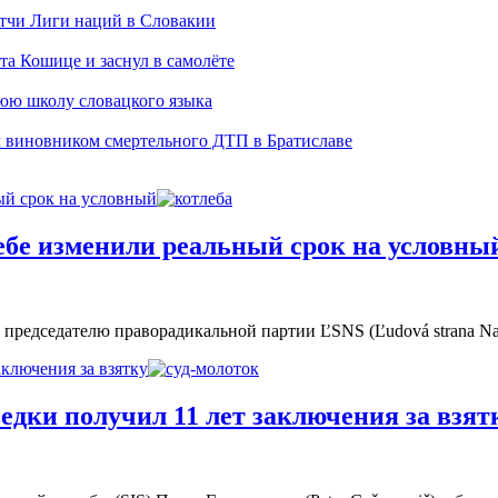
тчи Лиги наций в Словакии
а Кошице и заснул в самолёте
нюю школу словацкого языка
л виновником смертельного ДТП в Братиславе
й срок на условный
бе изменили реальный срок на условны
р председателю праворадикальной партии ĽSNS (Ľudová strana 
ключения за взятку
дки получил 11 лет заключения за взят