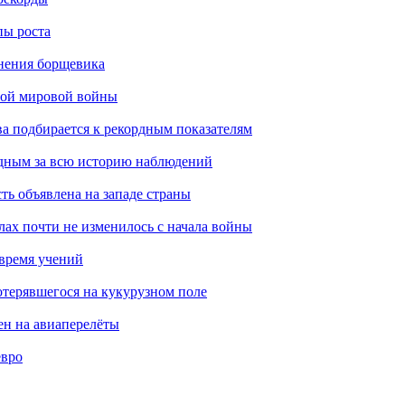
пы роста
анения борщевика
рой мировой войны
ва подбирается к рекордным показателям
одным за всю историю наблюдений
ть объявлена на западе страны
лах почти не изменилось с начала войны
 время учений
отерявшегося на кукурузном поле
ен на авиаперелёты
евро