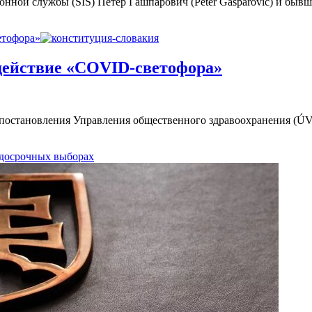
ной службы (SIS) Петер Гашпарович (Peter Gašparovič) и бывш
етофора»
действие «COVID-светофора»
остановления Управления общественного здравоохранения (ÚVZ) 
 досрочных выборах