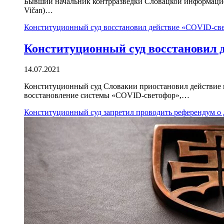
Бывший начальник контрразведки Словацкой информацион
Vičan)…
Конституционный суд восстановил действие «COVID-св
Конституционный суд восстановил 
14.07.2021
Конституционный суд Словакии приостановил действие п
восстановление системы «COVID-светофор»,…
Конституционный суд запретил проводить референдум о