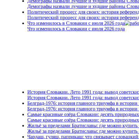
Демографы назвали лучшие и худшие районы Слова
Демографы назвали лучшие и худшие районы Слова
Политический процесс для своих: история референ
Политический процесс для своих: история референ
Что изменилось в Словакии с июля 2026 года
Что изменилось в Словакии с июля 2026 года
История Словакии. Лето 1991 года: вывод советски
История Словакии. Лето 1991 года: вывод советски
Белград-1976: история главного триумфа в истории
Белград-1976: история главного триумфа в истории
Самые красивые озёра Словакии: десять природны
Самые красивые озёра Словакии: десять природны
Жильё за пределами Братиславы: где можно купить 
Жильё за пределами Братиславы: где можно купить 
Чардаш, гуляш, паприкаш: что связывает словацкий