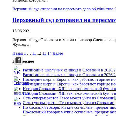
вопроса, который…
Верховный суд отправил на пересмотр дело об убийстве 
Верховный суд отправил на пересмо
15.06.2021
Верховный суд Словакии отменил приговор Специализиро
Жужову…
Пагинация
Назад
1
…
11
12
13
14
Далее
записей
Интересное
Расписание школьных каникул в Словакии в 2026/2
Расписание школьных каникул в Словакии в 2026/2
Последние шерпы Европы: как работают горные н
Последние шерпы Европы: как работают горные н
История Словакии. XIII век: экономический бум и 
История Словакии. XIII век: экономический бум и 
Сеть супермаркетов Tesco может уйти из Словакии
Сеть супермаркетов Tesco может уйти из Словакии
По-словацки говоря: мягкие согласные, предлог me
По-словацки говоря: мягкие согласные, предлог me