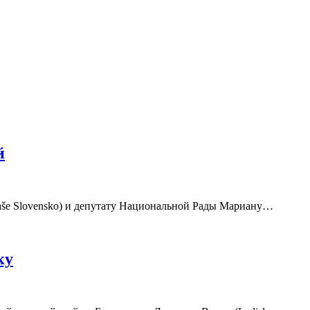
й
Naše Slovensko) и депутату Национальной Рады Мариану…
ку