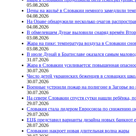
05.08.2026
Цены на жильё в Словакии немного замедлили тем
04.08.2026
На Ораве обнаружили несколько очагов распростр
04.08.2026
В обмелевшем Дунае выловили снаряд времён Вто
03.08.2026
Жара на пике: температура воздуха в Словакии сно
03.08.2026
В июле Дунай в Братиславе оказался самым малов
31.07.2026
Жара в Словакии усиливается: повышенная опаснос
30.07.2026
Число детей украинских беженцев в словацких шко
30.07.2026
Военные устроили пожар на полигоне в Загорье во
30.07.2026
На севере Словакии спустя сутки нашли ребёнка, п
29.07.2026
Словакия стала лидером Евросоюза по снижению ц
29.07.2026
ЕЦБ представил варианты дизайна новых банкнот 
28.07.2026
Словакию накроет новая длительная волна жары