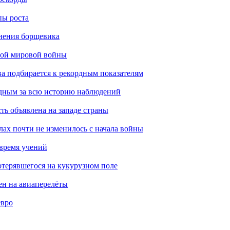
пы роста
анения борщевика
рой мировой войны
ва подбирается к рекордным показателям
одным за всю историю наблюдений
ть объявлена на западе страны
лах почти не изменилось с начала войны
 время учений
отерявшегося на кукурузном поле
ен на авиаперелёты
евро