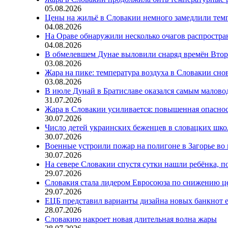
05.08.2026
Цены на жильё в Словакии немного замедлили тем
04.08.2026
На Ораве обнаружили несколько очагов распростр
04.08.2026
В обмелевшем Дунае выловили снаряд времён Вто
03.08.2026
Жара на пике: температура воздуха в Словакии сно
03.08.2026
В июле Дунай в Братиславе оказался самым малов
31.07.2026
Жара в Словакии усиливается: повышенная опаснос
30.07.2026
Число детей украинских беженцев в словацких шко
30.07.2026
Военные устроили пожар на полигоне в Загорье во
30.07.2026
На севере Словакии спустя сутки нашли ребёнка, п
29.07.2026
Словакия стала лидером Евросоюза по снижению ц
29.07.2026
ЕЦБ представил варианты дизайна новых банкнот 
28.07.2026
Словакию накроет новая длительная волна жары