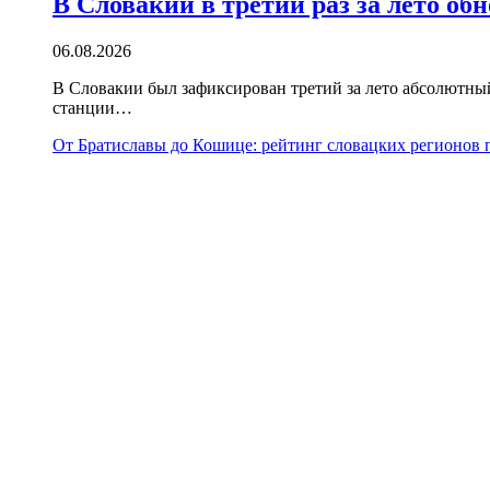
В Словакии в третий раз за лето о
06.08.2026
В Словакии был зафиксирован третий за лето абсолютны
станции…
От Братиславы до Кошице: рейтинг словацких регионов п