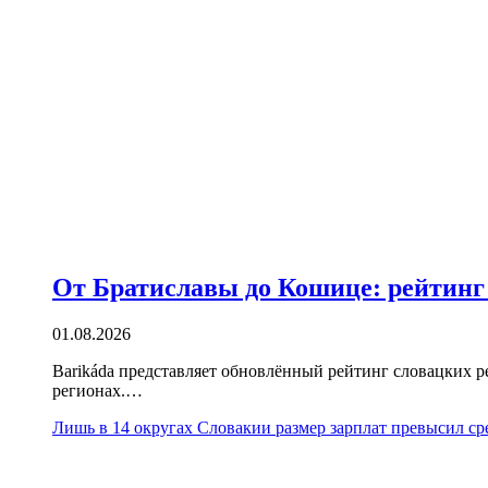
От Братиславы до Кошице: рейтинг 
01.08.2026
Barikáda представляет обновлённый рейтинг словацких р
регионах.…
Лишь в 14 округах Словакии размер зарплат превысил ср