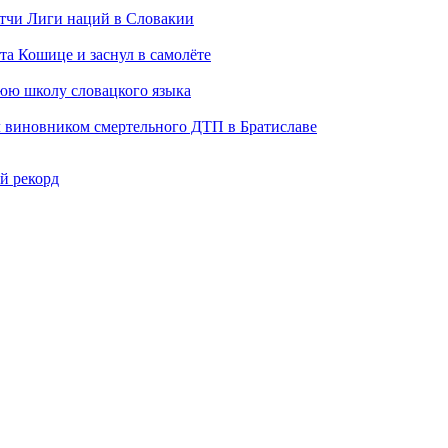
тчи Лиги наций в Словакии
а Кошице и заснул в самолёте
нюю школу словацкого языка
л виновником смертельного ДТП в Братиславе
й рекорд