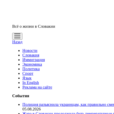
Всё о жизни в Словакии
открыть
меню
Назад
Новости
Словакия
Иммиграция
Экономика
Политика
Спорт
Язык
In English
Реклама на сайте
События
Полиция разъяснила украинцам, как правильно см
05.08.2026
Жара в Словакии продолжила бить температурные 