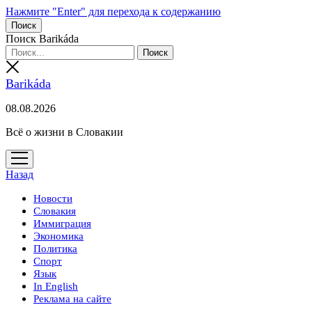
Нажмите "Enter" для перехода к содержанию
Поиск
Поиск Barikáda
Barikáda
08.08.2026
Всё о жизни в Словакии
открыть
меню
Назад
Новости
Словакия
Иммиграция
Экономика
Политика
Спорт
Язык
In English
Реклама на сайте