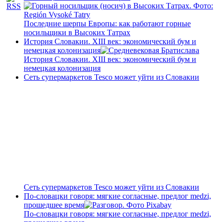
Последние шерпы Европы: как работают горные
носильщики в Высоких Татрах
История Словакии. XIII век: экономический бум и
немецкая колонизация
История Словакии. XIII век: экономический бум и
немецкая колонизация
Сеть супермаркетов Tesco может уйти из Словакии
Сеть супермаркетов Tesco может уйти из Словакии
По-словацки говоря: мягкие согласные, предлог medzi,
прошедшее время
По-словацки говоря: мягкие согласные, предлог medzi,