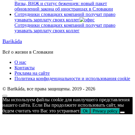
Визы, ВНЖ и статус беженцев: новый пакет
обновлений закона об иностранцах в Словакии
Сотрудники словацких компаний получат право
узнавать зарплату своих коллег
Сотрудники словацких компаний получат право
узнавать зарплату своих коллег
Barikáda
Всё о жизни в Словакии
О нас
Контакты
Реклама на сайте
Политика конфиденциальности и использования cookie
© Barikáda, все права защищены. 2019 - 2026
Прокрутка
Мы используем файлы cookie для наилучшего представления
к
нашего сайта. Если Вы продолжите использовать сайт, мы
верху
будем считать что Вас это устраивает.
Ok
Privacy policy