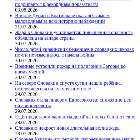
подбирается к рекордным показателям
03.08.2026
В июле Дунай в Братиславе оказался самым
маловодным за всю историю наблюдений
31.07.2026
Жара в Словакии усиливается: повышенная опасность
объявлена на западе страны
30.07.2026
Число детей украинских беженцев в словацких школах
почти не изменилось с начала войны
30.07.2026
Военные устроили пожар на полигоне в Загорье во
время учений
30.07.2026
На севере Словакии спустя сутки нашли ребёнка,
потерявшегося на кукурузном поле
29.07.2026
Словакия стала лидером Евросоюза по снижению цен
на авиаперелёты
29.07.2026
ЕЦБ представил варианты дизайна новых банкнот евро
28.07.2026
Словакию накроет новая длительная волна жары
28.07.2026
Сборная Украины по футболу сыграет домашние матчи