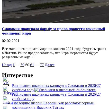
Словакия проиграла борьбу за право провести хоккейный
чемпионат мира
02.02.2021
Все матчи чемпионата мира по хоккею 2021 года будут сыграны
в Латвии. Ранее предполагалось, что игры первенства будут
разделены между…
Пагинация
Назад
1
…
59
60
61
…
77
Далее
записей
Интересное
Расписание школьных каникул в Словакии в 2026/27
учебном году
Расписание школьных каникул в Словакии в 2026/27
учебном году
Последние шерпы Европы: как работают горные
носильщики в Высоких Татрах