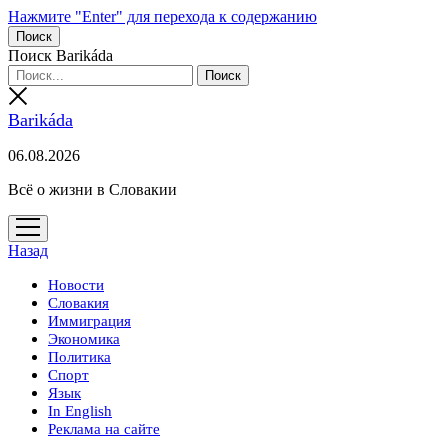
Нажмите "Enter" для перехода к содержанию
Поиск
Поиск Barikáda
Barikáda
06.08.2026
Всё о жизни в Словакии
открыть
меню
Назад
Новости
Словакия
Иммиграция
Экономика
Политика
Спорт
Язык
In English
Реклама на сайте