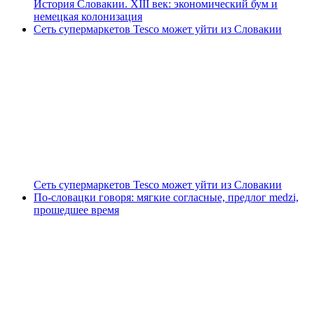
История Словакии. XIII век: экономический бум и
немецкая колонизация
Сеть супермаркетов Tesco может уйти из Словакии
Сеть супермаркетов Tesco может уйти из Словакии
По-словацки говоря: мягкие согласные, предлог medzi,
прошедшее время