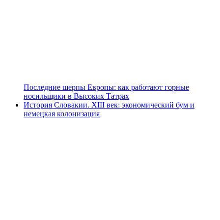
Последние шерпы Европы: как работают горные
носильщики в Высоких Татрах
История Словакии. XIII век: экономический бум и
немецкая колонизация