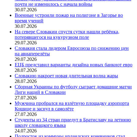
почти не изменилось с начала войны
30.07.2026
Военные устроили пожар на полигоне в Загорье во
время учений
30.07.2026
На севере Словакии спустя сутки нашли ребёнка,
потерявшегося на кукурузном поле
29.07.2026
Словакия стала лидером Евросоюза по снижению цен
на авиаперелёты
29.07.2026
ЕЦБ представил варианты дизайна новых банкнот евро
28.07.2026
Словакию накроет новая длительная волна жары
28.07.2026
Сборная Украины по футболу сыграет домашние матчи
Лиги наций в Словакии
27.07.2026
Мужчина пробрался на взлётную площадку аэропорта
Кошице и заснул в самолёте
27.07.2026
Студенты из 34 стран приедут в Братиславу на летнюю
школу словацкого языка
24.07.2026
Подросток из коммуны ирландских кочевников стал