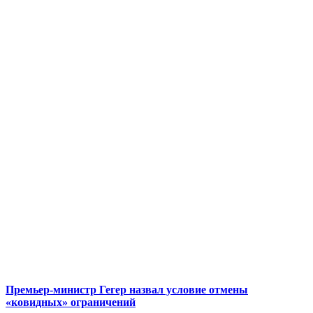
Премьер-министр Гегер назвал условие отмены
«ковидных» ограничений