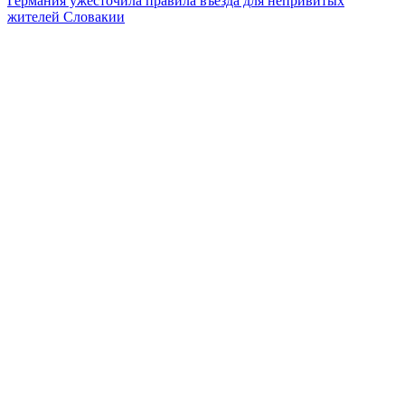
Германия ужесточила правила въезда для непривитых
жителей Словакии