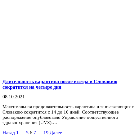
Длительность карантина после въезда в Словакию
сократится на четыре дня
08.10.2021
Максимальная продолжительность карантина для въезжающих в
Словакию сократится с 14 до 10 дней. Соответствующее
распоряжение опубликовало Управление общественного
здравоохранения (ÚVZ).…
Пагинация
Назад
1
…
5
6
7
…
19
Далее