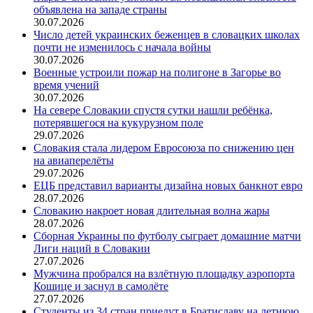
объявлена на западе страны
30.07.2026
Число детей украинских беженцев в словацких школах
почти не изменилось с начала войны
30.07.2026
Военные устроили пожар на полигоне в Загорье во
время учений
30.07.2026
На севере Словакии спустя сутки нашли ребёнка,
потерявшегося на кукурузном поле
29.07.2026
Словакия стала лидером Евросоюза по снижению цен
на авиаперелёты
29.07.2026
ЕЦБ представил варианты дизайна новых банкнот евро
28.07.2026
Словакию накроет новая длительная волна жары
28.07.2026
Сборная Украины по футболу сыграет домашние матчи
Лиги наций в Словакии
27.07.2026
Мужчина пробрался на взлётную площадку аэропорта
Кошице и заснул в самолёте
27.07.2026
Студенты из 34 стран приедут в Братиславу на летнюю