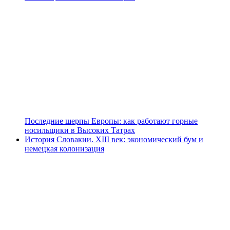
Последние шерпы Европы: как работают горные
носильщики в Высоких Татрах
История Словакии. XIII век: экономический бум и
немецкая колонизация