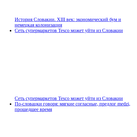
История Словакии. XIII век: экономический бум и
немецкая колонизация
Сеть супермаркетов Tesco может уйти из Словакии
Сеть супермаркетов Tesco может уйти из Словакии
По-словацки говоря: мягкие согласные, предлог medzi,
прошедшее время