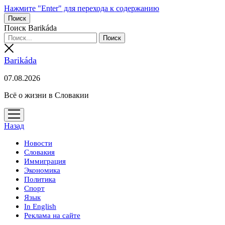
Нажмите "Enter" для перехода к содержанию
Поиск
Поиск Barikáda
Barikáda
07.08.2026
Всё о жизни в Словакии
открыть
меню
Назад
Новости
Словакия
Иммиграция
Экономика
Политика
Спорт
Язык
In English
Реклама на сайте