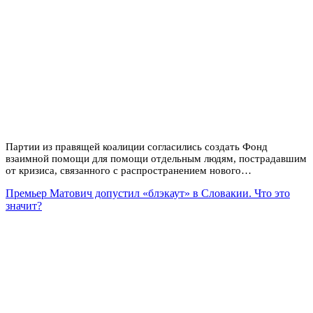
Партии из правящей коалиции согласились создать Фонд
взаимной помощи для помощи отдельным людям, пострадавшим
от кризиса, связанного с распространением нового…
Премьер Матович допустил «блэкаут» в Словакии. Что это
значит?