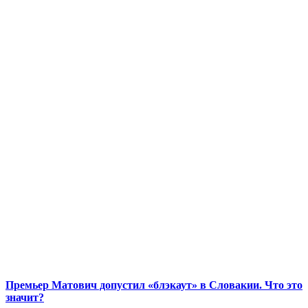
Премьер Матович допустил «блэкаут» в Словакии. Что это
значит?