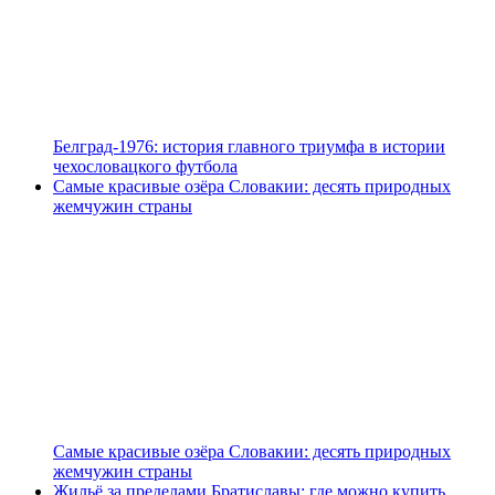
Белград-1976: история главного триумфа в истории
чехословацкого футбола
Самые красивые озёра Словакии: десять природных
жемчужин страны
Самые красивые озёра Словакии: десять природных
жемчужин страны
Жильё за пределами Братиславы: где можно купить