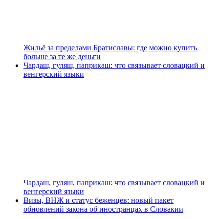
Жильё за пределами Братиславы: где можно купить
больше за те же деньги
Чардаш, гуляш, паприкаш: что связывает словацкий и
венгерский языки
Чардаш, гуляш, паприкаш: что связывает словацкий и
венгерский языки
Визы, ВНЖ и статус беженцев: новый пакет
обновлений закона об иностранцах в Словакии