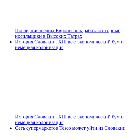
Последние шерпы Европы: как работают горные
носильщики в Высоких Татрах
История Словакии. XIII век: экономический бум и
немецкая колонизация
История Словакии. XIII век: экономический бум и
немецкая колонизация
Сеть супермаркетов Tesco может уйти из Словакии