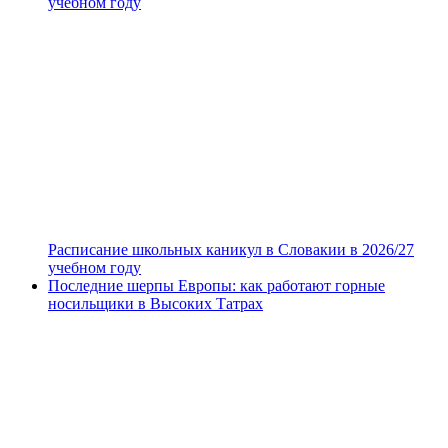
учебном году
Расписание школьных каникул в Словакии в 2026/27
учебном году
Последние шерпы Европы: как работают горные
носильщики в Высоких Татрах