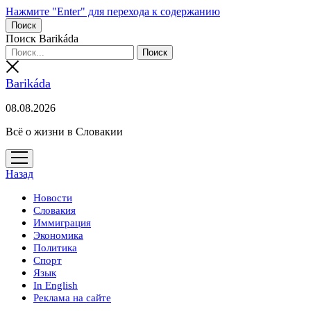
Нажмите "Enter" для перехода к содержанию
Поиск
Поиск Barikáda
Barikáda
08.08.2026
Всё о жизни в Словакии
открыть
меню
Назад
Новости
Словакия
Иммиграция
Экономика
Политика
Спорт
Язык
In English
Реклама на сайте