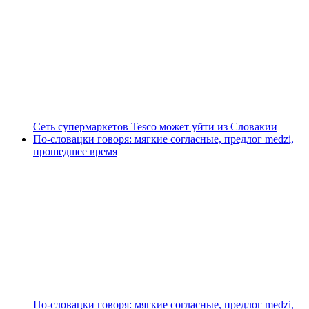
Сеть супермаркетов Tesco может уйти из Словакии
По-словацки говоря: мягкие согласные, предлог medzi,
прошедшее время
По-словацки говоря: мягкие согласные, предлог medzi,