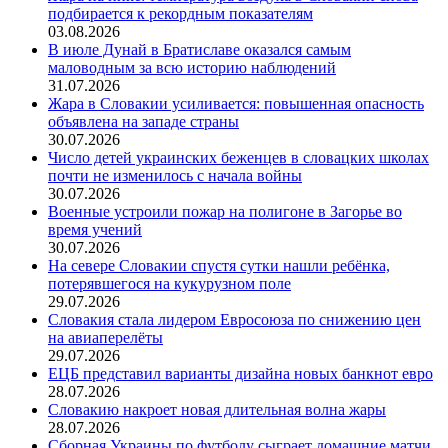
подбирается к рекордным показателям
03.08.2026
В июле Дунай в Братиславе оказался самым
маловодным за всю историю наблюдений
31.07.2026
Жара в Словакии усиливается: повышенная опасность
объявлена на западе страны
30.07.2026
Число детей украинских беженцев в словацких школах
почти не изменилось с начала войны
30.07.2026
Военные устроили пожар на полигоне в Загорье во
время учений
30.07.2026
На севере Словакии спустя сутки нашли ребёнка,
потерявшегося на кукурузном поле
29.07.2026
Словакия стала лидером Евросоюза по снижению цен
на авиаперелёты
29.07.2026
ЕЦБ представил варианты дизайна новых банкнот евро
28.07.2026
Словакию накроет новая длительная волна жары
28.07.2026
Сборная Украины по футболу сыграет домашние матчи