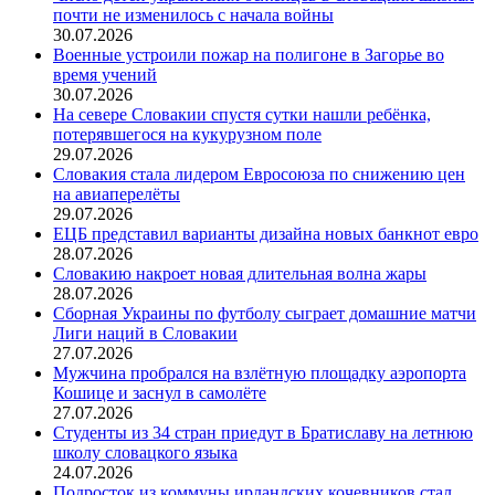
почти не изменилось с начала войны
30.07.2026
Военные устроили пожар на полигоне в Загорье во
время учений
30.07.2026
На севере Словакии спустя сутки нашли ребёнка,
потерявшегося на кукурузном поле
29.07.2026
Словакия стала лидером Евросоюза по снижению цен
на авиаперелёты
29.07.2026
ЕЦБ представил варианты дизайна новых банкнот евро
28.07.2026
Словакию накроет новая длительная волна жары
28.07.2026
Сборная Украины по футболу сыграет домашние матчи
Лиги наций в Словакии
27.07.2026
Мужчина пробрался на взлётную площадку аэропорта
Кошице и заснул в самолёте
27.07.2026
Студенты из 34 стран приедут в Братиславу на летнюю
школу словацкого языка
24.07.2026
Подросток из коммуны ирландских кочевников стал