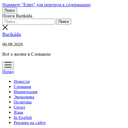
Нажмите "Enter" для перехода к содержанию
Поиск
Поиск Barikáda
Barikáda
06.08.2026
Всё о жизни в Словакии
открыть
меню
Назад
Новости
Словакия
Иммиграция
Экономика
Политика
Спорт
Язык
In English
Реклама на сайте