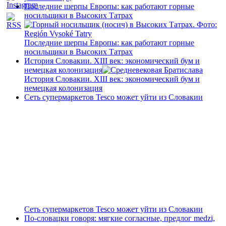
Последние шерпы Европы: как работают горные
носильщики в Высоких Татрах
Последние шерпы Европы: как работают горные
носильщики в Высоких Татрах
История Словакии. XIII век: экономический бум и
немецкая колонизация
История Словакии. XIII век: экономический бум и
немецкая колонизация
Сеть супермаркетов Tesco может уйти из Словакии
Сеть супермаркетов Tesco может уйти из Словакии
По-словацки говоря: мягкие согласные, предлог medzi,