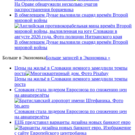
На Ораве обнаружили несколько очагов
распространения борщевика
В обмелевшем Дунае выловили снаряд времён Второй
мировой войны
В обмелевшем Дунае выловили снаряд времён Второй
мировой войны
Больше в
Экономика
Больше записей в Экономика »
Цены на жильё в Словакии немного замедлили темпы
роста
Цены на жильё в Словакии немного замедлили темпы
роста
Словакия стала лидером Евросоюза по снижению цен
на авиаперелёты
Словакия стала лидером Евросоюза по снижению цен
на авиаперелёты
ЕЦБ представил варианты дизайна новых банкнот евро