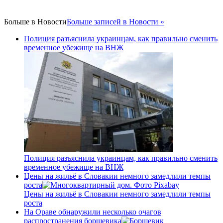
Больше в
Новости
Больше записей в Новости »
Полиция разъяснила украинцам, как правильно сменить
временное убежище на ВНЖ
Полиция разъяснила украинцам, как правильно сменить
временное убежище на ВНЖ
Цены на жильё в Словакии немного замедлили темпы
роста
Цены на жильё в Словакии немного замедлили темпы
роста
На Ораве обнаружили несколько очагов
распространения борщевика