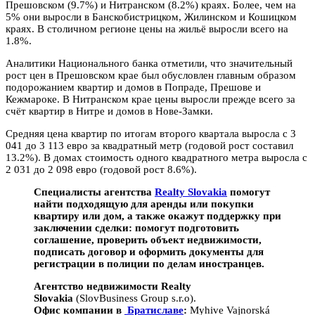
Прешовском (9.7%) и Нитранском (8.2%) краях. Более, чем на
5% они выросли в Банскобистрицком, Жилинском и Кошицком
краях. В столичном регионе цены на жильё выросли всего на
1.8%.
Аналитики Национального банка отметили, что значительный
рост цен в Прешовском крае был обусловлен главным образом
подорожанием квартир и домов в Попраде, Прешове и
Кежмароке. В Нитранском крае цены выросли прежде всего за
счёт квартир в Нитре и домов в Нове-Замки.
Средняя цена квартир по итогам второго квартала выросла с 3
041 до 3 113 евро за квадратный метр (годовой рост составил
13.2%). В домах стоимость одного квадратного метра выросла с
2 031 до 2 098 евро (годовой рост 8.6%).
Специалисты агентства
Realty Slovakia
помогут
найти подходящую для аренды или покупки
квартиру или дом, а также окажут поддержку при
заключении сделки: помогут подготовить
соглашение, проверить объект недвижимости,
подписать договор и оформить документы для
регистрации в полиции по делам иностранцев.
Агентство недвижимости Realty
Slovakia
(SlovBusiness Group s.r.o).
Офис компании в
Братиславе
:
Myhive Vajnorská