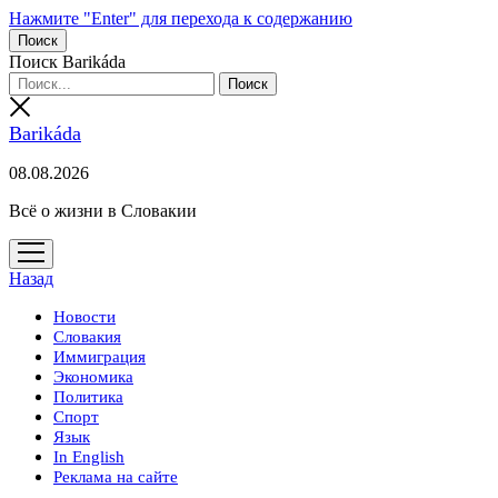
Нажмите "Enter" для перехода к содержанию
Поиск
Поиск Barikáda
Barikáda
08.08.2026
Всё о жизни в Словакии
открыть
меню
Назад
Новости
Словакия
Иммиграция
Экономика
Политика
Спорт
Язык
In English
Реклама на сайте