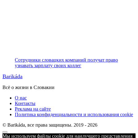
Сотрудники словацких компаний получат право
узнавать зарплату своих коллег
Barikáda
Всё о жизни в Словакии
О нас
Контакты
Реклама на сайте
Политика конфиденциальности и использования cookie
© Barikáda, все права защищены. 2019 - 2026
Прокрутка
Мы используем файлы cookie для наилучшего представления