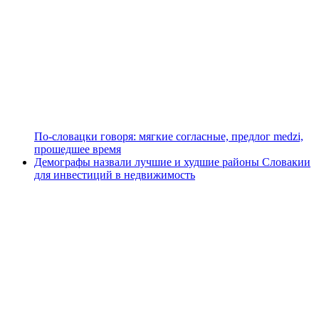
По-словацки говоря: мягкие согласные, предлог medzi,
прошедшее время
Демографы назвали лучшие и худшие районы Словакии
для инвестиций в недвижимость