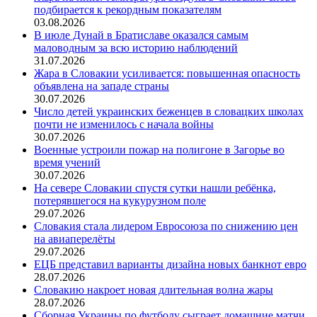
подбирается к рекордным показателям
03.08.2026
В июле Дунай в Братиславе оказался самым
маловодным за всю историю наблюдений
31.07.2026
Жара в Словакии усиливается: повышенная опасность
объявлена на западе страны
30.07.2026
Число детей украинских беженцев в словацких школах
почти не изменилось с начала войны
30.07.2026
Военные устроили пожар на полигоне в Загорье во
время учений
30.07.2026
На севере Словакии спустя сутки нашли ребёнка,
потерявшегося на кукурузном поле
29.07.2026
Словакия стала лидером Евросоюза по снижению цен
на авиаперелёты
29.07.2026
ЕЦБ представил варианты дизайна новых банкнот евро
28.07.2026
Словакию накроет новая длительная волна жары
28.07.2026
Сборная Украины по футболу сыграет домашние матчи