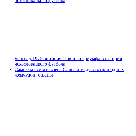
чехословацкого футбола
Белград-1976: история главного триумфа в истории
чехословацкого футбола
Самые красивые озёра Словакии: десять природных
жемчужин страны