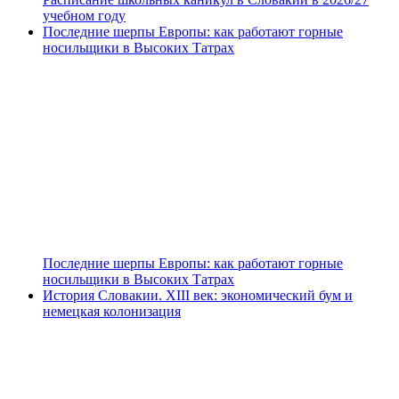
учебном году
Последние шерпы Европы: как работают горные
носильщики в Высоких Татрах
Последние шерпы Европы: как работают горные
носильщики в Высоких Татрах
История Словакии. XIII век: экономический бум и
немецкая колонизация