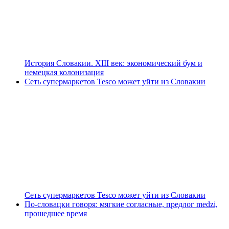
История Словакии. XIII век: экономический бум и
немецкая колонизация
Сеть супермаркетов Tesco может уйти из Словакии
Сеть супермаркетов Tesco может уйти из Словакии
По-словацки говоря: мягкие согласные, предлог medzi,
прошедшее время