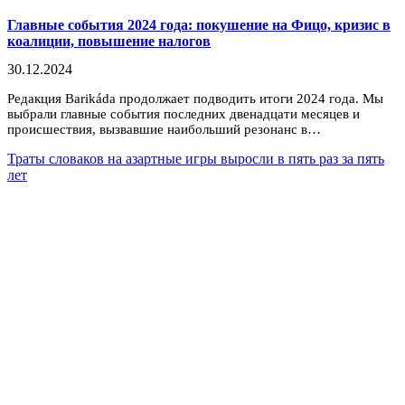
Главные события 2024 года: покушение на Фицо, кризис в
коалиции, повышение налогов
30.12.2024
Редакция Barikáda продолжает подводить итоги 2024 года. Мы
выбрали главные события последних двенадцати месяцев и
происшествия, вызвавшие наибольший резонанс в…
Траты словаков на азартные игры выросли в пять раз за пять
лет