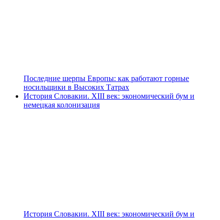
Последние шерпы Европы: как работают горные
носильщики в Высоких Татрах
История Словакии. XIII век: экономический бум и
немецкая колонизация
История Словакии. XIII век: экономический бум и