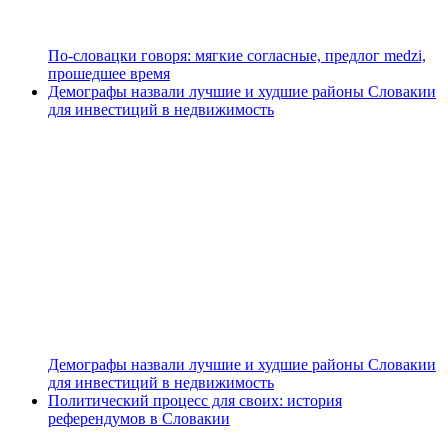
По-словацки говоря: мягкие согласные, предлог medzi,
прошедшее время
Демографы назвали лучшие и худшие районы Словакии
для инвестиций в недвижимость
Демографы назвали лучшие и худшие районы Словакии
для инвестиций в недвижимость
Политический процесс для своих: история
референдумов в Словакии