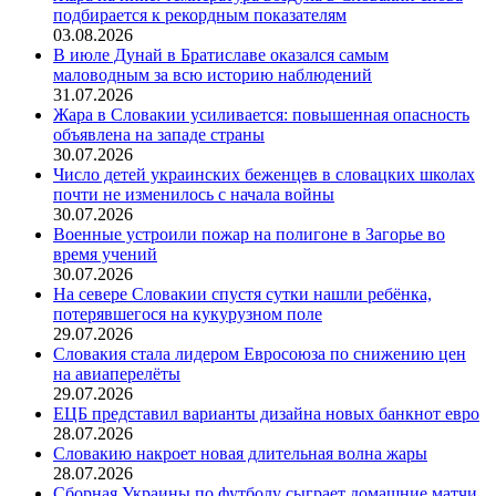
подбирается к рекордным показателям
03.08.2026
В июле Дунай в Братиславе оказался самым
маловодным за всю историю наблюдений
31.07.2026
Жара в Словакии усиливается: повышенная опасность
объявлена на западе страны
30.07.2026
Число детей украинских беженцев в словацких школах
почти не изменилось с начала войны
30.07.2026
Военные устроили пожар на полигоне в Загорье во
время учений
30.07.2026
На севере Словакии спустя сутки нашли ребёнка,
потерявшегося на кукурузном поле
29.07.2026
Словакия стала лидером Евросоюза по снижению цен
на авиаперелёты
29.07.2026
ЕЦБ представил варианты дизайна новых банкнот евро
28.07.2026
Словакию накроет новая длительная волна жары
28.07.2026
Сборная Украины по футболу сыграет домашние матчи