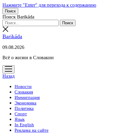
Нажмите "Enter" для перехода к содержанию
Поиск
Поиск Barikáda
Barikáda
09.08.2026
Всё о жизни в Словакии
открыть
меню
Назад
Новости
Словакия
Иммиграция
Экономика
Политика
Спорт
Язык
In English
Реклама на сайте