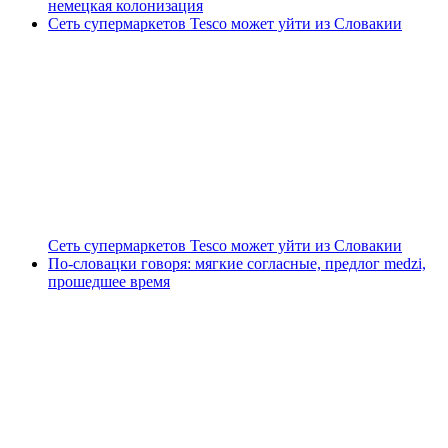
немецкая колонизация
Сеть супермаркетов Tesco может уйти из Словакии
Сеть супермаркетов Tesco может уйти из Словакии
По-словацки говоря: мягкие согласные, предлог medzi,
прошедшее время