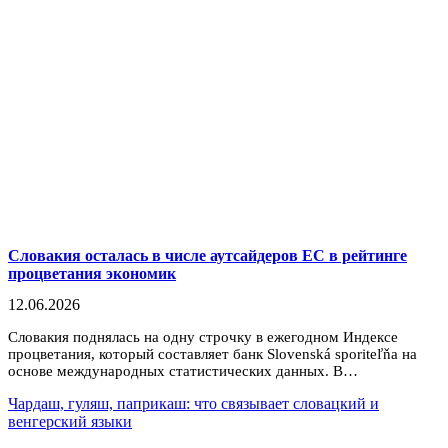
Словакия осталась в числе аутсайдеров ЕС в рейтинге
процветания экономик
12.06.2026
Cловакия поднялась на одну строчку в ежегодном Индексе
процветания, который составляет банк Slovenská sporiteľňa на
основе международных статистических данных. В…
Чардаш, гуляш, паприкаш: что связывает словацкий и
венгерский языки