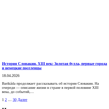
История Словакии. XIII век: Золотая булла, первые города
и немецкие поселенцы
18.04.2026
Barikáda продолжает рассказывать об истории Словакии. На
очереди — описание жизни в стране в первой половине XIII
века, до событий,…
Пагинация
1
2
…
30
Далее
записей