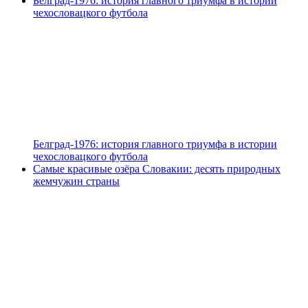
Белград-1976: история главного триумфа в истории
чехословацкого футбола
Белград-1976: история главного триумфа в истории
чехословацкого футбола
Самые красивые озёра Словакии: десять природных
жемчужин страны