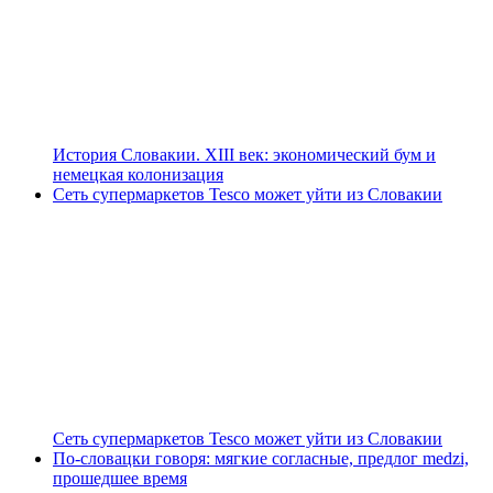
История Словакии. XIII век: экономический бум и
немецкая колонизация
Сеть супермаркетов Tesco может уйти из Словакии
Сеть супермаркетов Tesco может уйти из Словакии
По-словацки говоря: мягкие согласные, предлог medzi,
прошедшее время