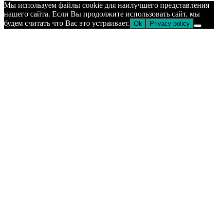
Прокрутка
Мы используем файлы cookie для наилучшего представления
к
нашего сайта. Если Вы продолжите использовать сайт, мы
верху
будем считать что Вас это устраивает.
Ok
Privacy policy