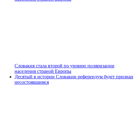
Словакия стала второй по уровню поляризации
населения страной Европы
Десятый в истории Словакии референдум будет признан
несостоявшимся