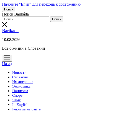
Нажмите "Enter" для перехода к содержанию
Поиск
Поиск Barikáda
Barikáda
10.08.2026
Всё о жизни в Словакии
открыть
меню
Назад
Новости
Словакия
Иммиграция
Экономика
Политика
Спорт
Язык
In English
Реклама на сайте