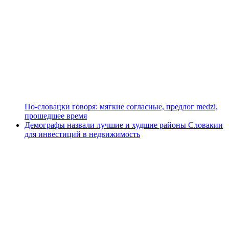
По-словацки говоря: мягкие согласные, предлог medzi,
прошедшее время
Демографы назвали лучшие и худшие районы Словакии
для инвестиций в недвижимость