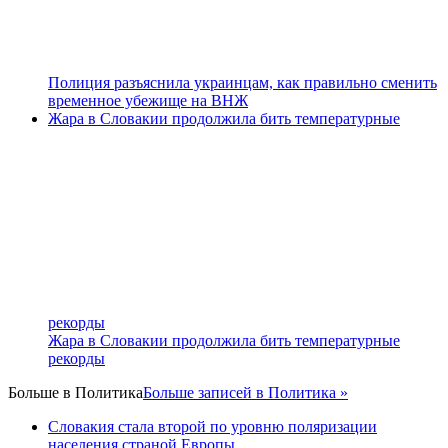
Полиция разъяснила украинцам, как правильно сменить
временное убежище на ВНЖ
Жара в Словакии продолжила бить температурные
рекорды
Жара в Словакии продолжила бить температурные
рекорды
Больше в
Политика
Больше записей в Политика »
Словакия стала второй по уровню поляризации
населения страной Европы