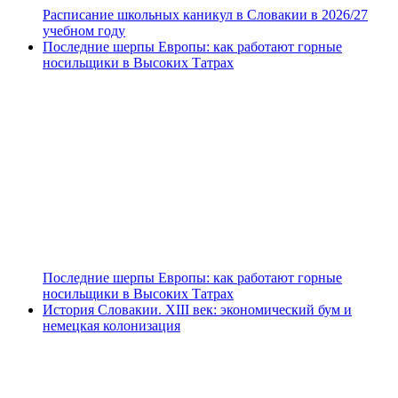
Расписание школьных каникул в Словакии в 2026/27
учебном году
Последние шерпы Европы: как работают горные
носильщики в Высоких Татрах
Последние шерпы Европы: как работают горные
носильщики в Высоких Татрах
История Словакии. XIII век: экономический бум и
немецкая колонизация