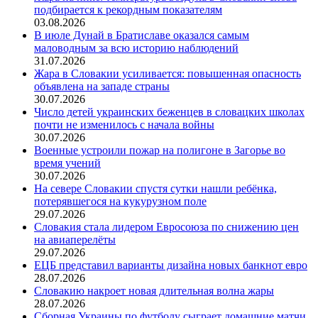
подбирается к рекордным показателям
03.08.2026
В июле Дунай в Братиславе оказался самым
маловодным за всю историю наблюдений
31.07.2026
Жара в Словакии усиливается: повышенная опасность
объявлена на западе страны
30.07.2026
Число детей украинских беженцев в словацких школах
почти не изменилось с начала войны
30.07.2026
Военные устроили пожар на полигоне в Загорье во
время учений
30.07.2026
На севере Словакии спустя сутки нашли ребёнка,
потерявшегося на кукурузном поле
29.07.2026
Словакия стала лидером Евросоюза по снижению цен
на авиаперелёты
29.07.2026
ЕЦБ представил варианты дизайна новых банкнот евро
28.07.2026
Словакию накроет новая длительная волна жары
28.07.2026
Сборная Украины по футболу сыграет домашние матчи