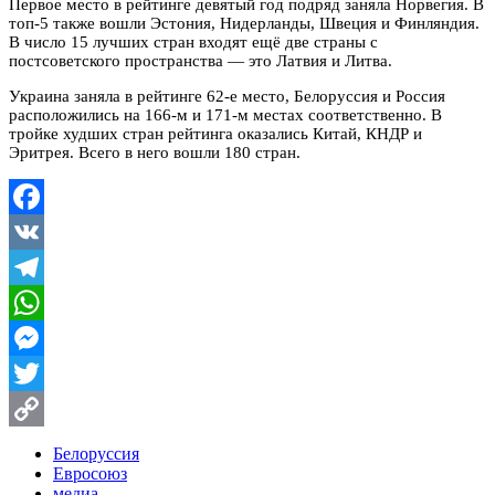
Первое место в рейтинге девятый год подряд заняла Норвегия. В
топ-5 также вошли Эстония, Нидерланды, Швеция и Финляндия.
В число 15 лучших стран входят ещё две страны с
постсоветского пространства — это Латвия и Литва.
Украина заняла в рейтинге 62-е место, Белоруссия и Россия
расположились на 166-м и 171-м местах соответственно. В
тройке худших стран рейтинга оказались Китай, КНДР и
Эритрея. Всего в него вошли 180 стран.
Facebook
VK
Telegram
WhatsApp
Messenger
Twitter
Copy
Белоруссия
Евросоюз
Link
медиа