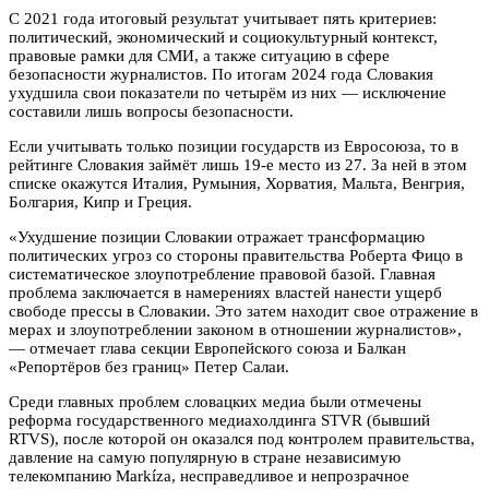
С 2021 года итоговый результат учитывает пять критериев:
политический, экономический и социокультурный контекст,
правовые рамки для СМИ, а также ситуацию в сфере
безопасности журналистов. По итогам 2024 года Словакия
ухудшила свои показатели по четырём из них — исключение
составили лишь вопросы безопасности.
Если учитывать только позиции государств из Евросоюза, то в
рейтинге Словакия займёт лишь 19-е место из 27. За ней в этом
списке окажутся Италия, Румыния, Хорватия, Мальта, Венгрия,
Болгария, Кипр и Греция.
«Ухудшение позиции Словакии отражает трансформацию
политических угроз со стороны правительства Роберта Фицо в
систематическое злоупотребление правовой базой. Главная
проблема заключается в намерениях властей нанести ущерб
свободе прессы в Словакии. Это затем находит свое отражение в
мерах и злоупотреблении законом в отношении журналистов»,
— отмечает глава секции Европейского союза и Балкан
«Репортёров без границ» Петер Салаи.
Среди главных проблем словацких медиа были отмечены
реформа государственного медиахолдинга STVR (бывший
RTVS), после которой он оказался под контролем правительства,
давление на самую популярную в стране независимую
телекомпанию Markíza, несправедливое и непрозрачное