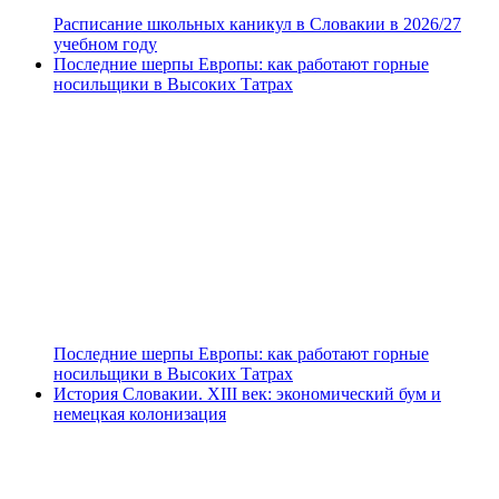
Расписание школьных каникул в Словакии в 2026/27
учебном году
Последние шерпы Европы: как работают горные
носильщики в Высоких Татрах
Последние шерпы Европы: как работают горные
носильщики в Высоких Татрах
История Словакии. XIII век: экономический бум и
немецкая колонизация