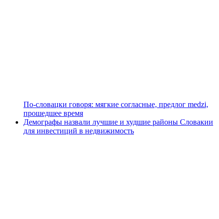
По-словацки говоря: мягкие согласные, предлог medzi,
прошедшее время
Демографы назвали лучшие и худшие районы Словакии
для инвестиций в недвижимость