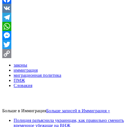
Facebook
VK
Telegram
WhatsApp
Messenger
Twitter
Copy
законы
иммиграция
Link
миграционная политика
ПМЖ
Словакия
Больше в
Иммиграция
Больше записей в Иммиграция »
Полиция разъяснила украинцам, как правильно сменить
временное убежище на ВНЖ