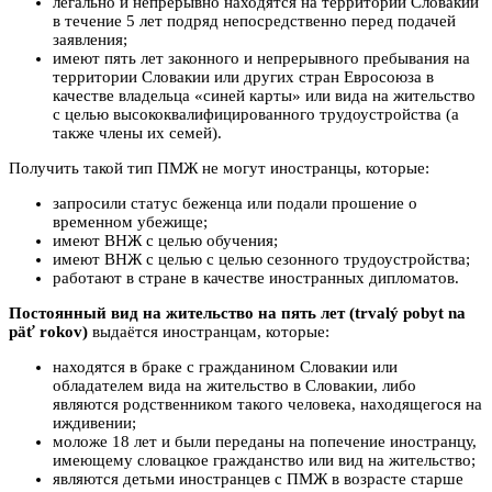
легально и непрерывно находятся на территории Словакии
в течение 5 лет подряд непосредственно перед подачей
заявления;
имеют пять лет законного и непрерывного пребывания на
территории Словакии или других стран Евросоюза в
качестве владельца «синей карты» или вида на жительство
с целью высококвалифицированного трудоустройства (а
также члены их семей).
Получить такой тип ПМЖ не могут иностранцы, которые:
запросили статус беженца или подали прошение о
временном убежище;
имеют ВНЖ с целью обучения;
имеют ВНЖ с целью с целью сезонного трудоустройства;
работают в стране в качестве иностранных дипломатов.
Постоянный вид на жительство на пять лет (trvalý pobyt na
päť rokov)
выдаётся иностранцам, которые:
находятся в браке с гражданином Словакии или
обладателем вида на жительство в Словакии, либо
являются родственником такого человека, находящегося на
иждивении;
моложе 18 лет и были переданы на попечение иностранцу,
имеющему словацкое гражданство или вид на жительство;
являются детьми иностранцев с ПМЖ в возрасте старше