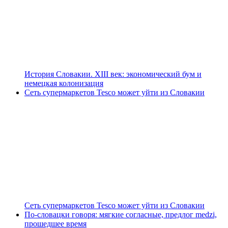
История Словакии. XIII век: экономический бум и
немецкая колонизация
Сеть супермаркетов Tesco может уйти из Словакии
Сеть супермаркетов Tesco может уйти из Словакии
По-словацки говоря: мягкие согласные, предлог medzi,
прошедшее время