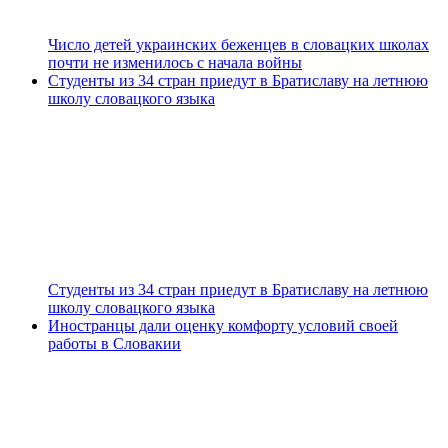
Число детей украинских беженцев в словацких школах
почти не изменилось с начала войны
Студенты из 34 стран приедут в Братиславу на летнюю
школу словацкого языка
Студенты из 34 стран приедут в Братиславу на летнюю
школу словацкого языка
Иностранцы дали оценку комфорту условий своей
работы в Словакии