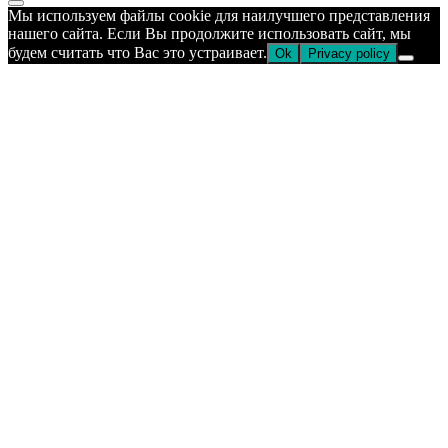
Прокрутка
Мы используем файлы cookie для наилучшего представления
к
нашего сайта. Если Вы продолжите использовать сайт, мы
верху
будем считать что Вас это устраивает.
Ok
Privacy policy