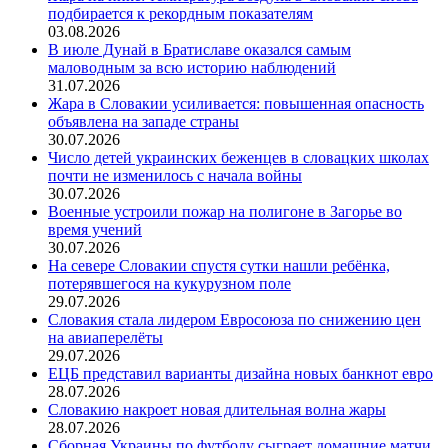
подбирается к рекордным показателям
03.08.2026
В июле Дунай в Братиславе оказался самым
маловодным за всю историю наблюдений
31.07.2026
Жара в Словакии усиливается: повышенная опасность
объявлена на западе страны
30.07.2026
Число детей украинских беженцев в словацких школах
почти не изменилось с начала войны
30.07.2026
Военные устроили пожар на полигоне в Загорье во
время учений
30.07.2026
На севере Словакии спустя сутки нашли ребёнка,
потерявшегося на кукурузном поле
29.07.2026
Словакия стала лидером Евросоюза по снижению цен
на авиаперелёты
29.07.2026
ЕЦБ представил варианты дизайна новых банкнот евро
28.07.2026
Словакию накроет новая длительная волна жары
28.07.2026
Сборная Украины по футболу сыграет домашние матчи