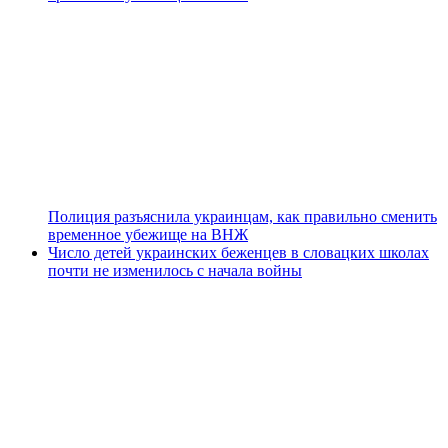
Полиция разъяснила украинцам, как правильно сменить
временное убежище на ВНЖ
Число детей украинских беженцев в словацких школах
почти не изменилось с начала войны