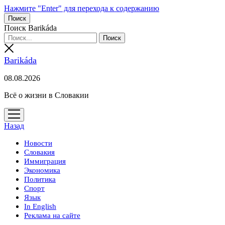
Нажмите "Enter" для перехода к содержанию
Поиск
Поиск Barikáda
Barikáda
08.08.2026
Всё о жизни в Словакии
открыть
меню
Назад
Новости
Словакия
Иммиграция
Экономика
Политика
Спорт
Язык
In English
Реклама на сайте