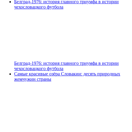
Белград-1976: история главного триумфа в истории
чехословацкого футбола
Белград-1976: история главного триумфа в истории
чехословацкого футбола
Самые красивые озёра Словакии: десять природных
жемчужин страны