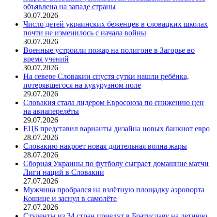
объявлена на западе страны
30.07.2026
Число детей украинских беженцев в словацких школах
почти не изменилось с начала войны
30.07.2026
Военные устроили пожар на полигоне в Загорье во
время учений
30.07.2026
На севере Словакии спустя сутки нашли ребёнка,
потерявшегося на кукурузном поле
29.07.2026
Словакия стала лидером Евросоюза по снижению цен
на авиаперелёты
29.07.2026
ЕЦБ представил варианты дизайна новых банкнот евро
28.07.2026
Словакию накроет новая длительная волна жары
28.07.2026
Сборная Украины по футболу сыграет домашние матчи
Лиги наций в Словакии
27.07.2026
Мужчина пробрался на взлётную площадку аэропорта
Кошице и заснул в самолёте
27.07.2026
Студенты из 34 стран приедут в Братиславу на летнюю