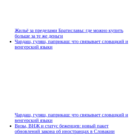
Жильё за пределами Братиславы: где можно купить
больше за те же деньги
Чардаш, гуляш, паприкаш: что связывает словацкий и
венгерский языки
Чардаш, гуляш, паприкаш: что связывает словацкий и
венгерский языки
Визы, ВНЖ и статус беженцев: новый пакет
обновлений закона об иностранцах в Словакии