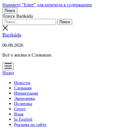
Нажмите "Enter" для перехода к содержанию
Поиск
Поиск Barikáda
Barikáda
06.08.2026
Всё о жизни в Словакии
открыть
меню
Назад
Новости
Словакия
Иммиграция
Экономика
Политика
Спорт
Язык
In English
Реклама на сайте