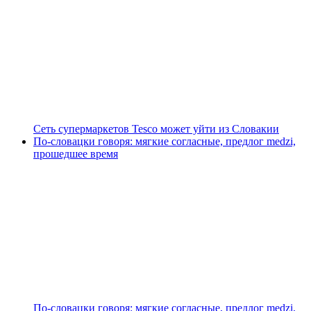
Сеть супермаркетов Tesco может уйти из Словакии
По-словацки говоря: мягкие согласные, предлог medzi,
прошедшее время
По-словацки говоря: мягкие согласные, предлог medzi,