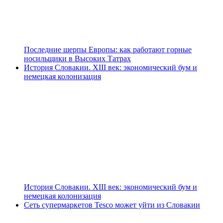
Последние шерпы Европы: как работают горные
носильщики в Высоких Татрах
История Словакии. XIII век: экономический бум и
немецкая колонизация
История Словакии. XIII век: экономический бум и
немецкая колонизация
Сеть супермаркетов Tesco может уйти из Словакии