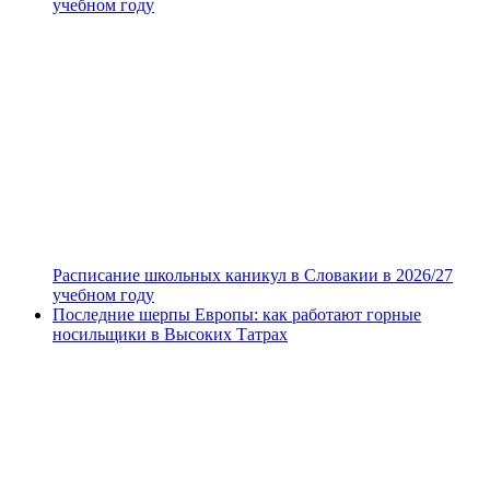
учебном году
Расписание школьных каникул в Словакии в 2026/27
учебном году
Последние шерпы Европы: как работают горные
носильщики в Высоких Татрах