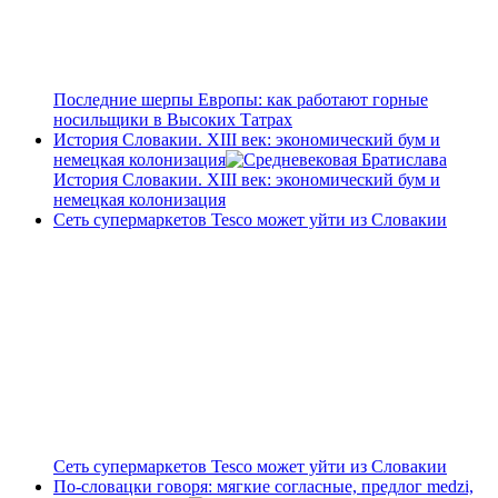
Последние шерпы Европы: как работают горные
носильщики в Высоких Татрах
История Словакии. XIII век: экономический бум и
немецкая колонизация
История Словакии. XIII век: экономический бум и
немецкая колонизация
Сеть супермаркетов Tesco может уйти из Словакии
Сеть супермаркетов Tesco может уйти из Словакии
По-словацки говоря: мягкие согласные, предлог medzi,