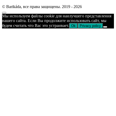
© Barikáda, все права защищены. 2019 - 2026
Прокрутка
Мы используем файлы cookie для наилучшего представления
к
нашего сайта. Если Вы продолжите использовать сайт, мы
верху
будем считать что Вас это устраивает.
Ok
Privacy policy