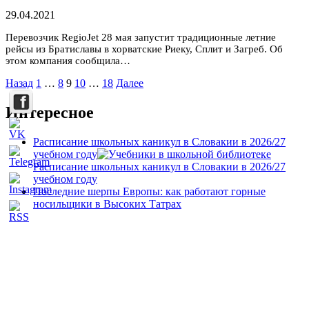
29.04.2021
Перевозчик RegioJet 28 мая запустит традиционные летние
рейсы из Братиславы в хорватские Риеку, Сплит и Загреб. Об
этом компания сообщила…
Пагинация
Назад
1
…
8
9
10
…
18
Далее
записей
Интересное
Расписание школьных каникул в Словакии в 2026/27
учебном году
Расписание школьных каникул в Словакии в 2026/27
учебном году
Последние шерпы Европы: как работают горные
носильщики в Высоких Татрах