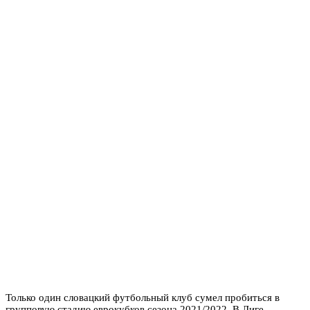
Только один словацкий футбольный клуб сумел пробиться в
групповую стадию еврокубков сезона 2021/2022. В Лиге