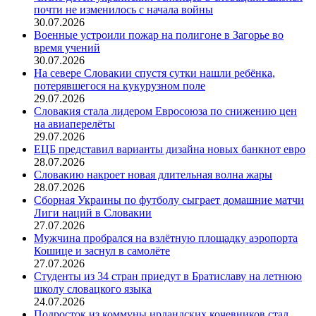
почти не изменилось с начала войны
30.07.2026
Военные устроили пожар на полигоне в Загорье во
время учений
30.07.2026
На севере Словакии спустя сутки нашли ребёнка,
потерявшегося на кукурузном поле
29.07.2026
Словакия стала лидером Евросоюза по снижению цен
на авиаперелёты
29.07.2026
ЕЦБ представил варианты дизайна новых банкнот евро
28.07.2026
Словакию накроет новая длительная волна жары
28.07.2026
Сборная Украины по футболу сыграет домашние матчи
Лиги наций в Словакии
27.07.2026
Мужчина пробрался на взлётную площадку аэропорта
Кошице и заснул в самолёте
27.07.2026
Студенты из 34 стран приедут в Братиславу на летнюю
школу словацкого языка
24.07.2026
Подросток из коммуны ирландских кочевников стал