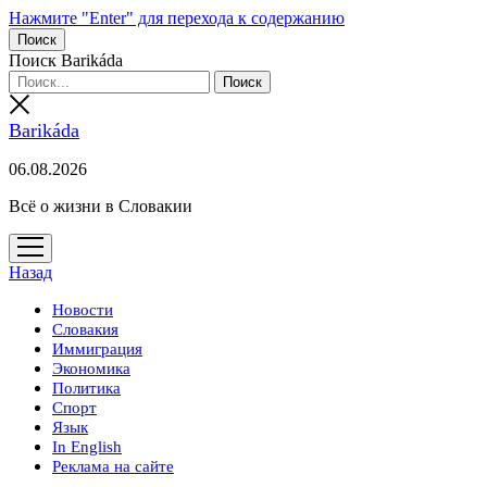
Нажмите "Enter" для перехода к содержанию
Поиск
Поиск Barikáda
Barikáda
06.08.2026
Всё о жизни в Словакии
открыть
меню
Назад
Новости
Словакия
Иммиграция
Экономика
Политика
Спорт
Язык
In English
Реклама на сайте