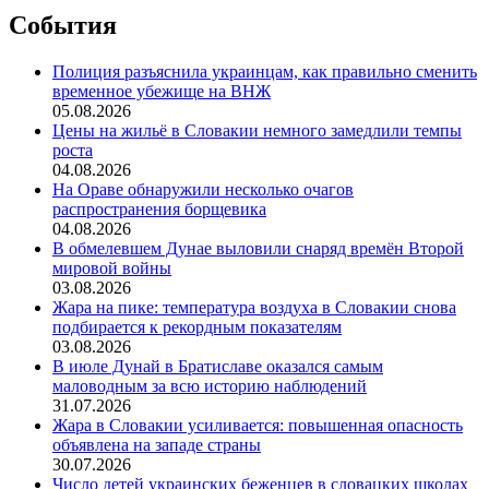
События
Полиция разъяснила украинцам, как правильно сменить
временное убежище на ВНЖ
05.08.2026
Цены на жильё в Словакии немного замедлили темпы
роста
04.08.2026
На Ораве обнаружили несколько очагов
распространения борщевика
04.08.2026
В обмелевшем Дунае выловили снаряд времён Второй
мировой войны
03.08.2026
Жара на пике: температура воздуха в Словакии снова
подбирается к рекордным показателям
03.08.2026
В июле Дунай в Братиславе оказался самым
маловодным за всю историю наблюдений
31.07.2026
Жара в Словакии усиливается: повышенная опасность
объявлена на западе страны
30.07.2026
Число детей украинских беженцев в словацких школах