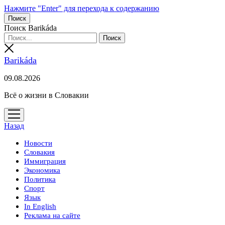
Нажмите "Enter" для перехода к содержанию
Поиск
Поиск Barikáda
Barikáda
09.08.2026
Всё о жизни в Словакии
открыть
меню
Назад
Новости
Словакия
Иммиграция
Экономика
Политика
Спорт
Язык
In English
Реклама на сайте