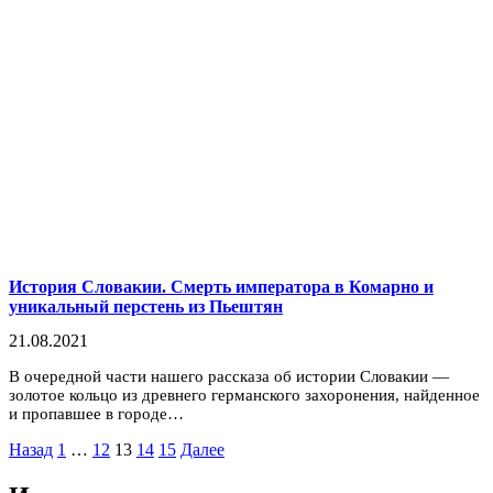
История Словакии. Смерть императора в Комарно и
уникальный перстень из Пьештян
21.08.2021
В очередной части нашего рассказа об истории Словакии —
золотое кольцо из древнего германского захоронения, найденное
и пропавшее в городе…
Пагинация
Назад
1
…
12
13
14
15
Далее
записей