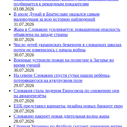
подбирается к рекордным показателям
03.08.2026
В июле Дунай в Братиславе оказался самым
маловодным за всю историю наблюдений
31.07.2026
Жара в Словакии усиливается: повышенная опасность
объявлена на западе страны
30.07.2026
Число детей украинских беженцев в словацких школах
почти не изменилось с начала войны
30.07.2026
Военные устроили пожар на полигоне в Загорье во
время учений
30.07.2026
На севере Словакии спустя сутки нашли ребёнка,
потерявшегося на кукурузном поле
29.07.2026
Словакия стала лидером Евросоюза по снижению цен
на авиаперелёты
29.07.2026
ЕЦБ представил варианты дизайна новых банкнот евро
28.07.2026
Словакию накроет новая длительная волна жары
28.07.2026
Сборная Украины по футболу сыграет домашние матчи