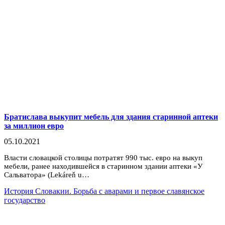
Братислава выкупит мебель для здания старинной аптеки
за миллион евро
05.10.2021
Власти словацкой столицы потратят 990 тыс. евро на выкуп
мебели, ранее находившейся в старинном здании аптеки «У
Сальватора» (Lekáreň u…
История Словакии. Борьба с аварами и первое славянское
государство