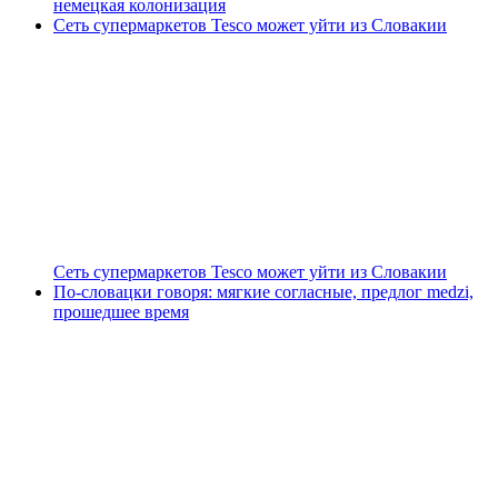
немецкая колонизация
Сеть супермаркетов Tesco может уйти из Словакии
Сеть супермаркетов Tesco может уйти из Словакии
По-словацки говоря: мягкие согласные, предлог medzi,
прошедшее время