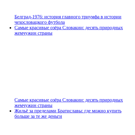
Белград-1976: история главного триумфа в истории
чехословацкого футбола
Самые красивые озёра Словакии: десять природных
жемчужин страны
Самые красивые озёра Словакии: десять природных
жемчужин страны
Жильё за пределами Братиславы: где можно купить
больше за те же деньги