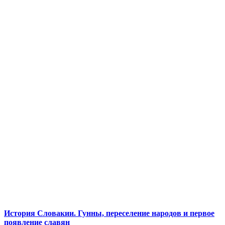
История Словакии. Гунны, переселение народов и первое
появление славян