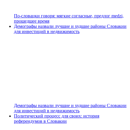
По-словацки говоря: мягкие согласные, предлог medzi,
прошедшее время
Демографы назвали лучшие и худшие районы Словакии
для инвестиций в недвижимость
Демографы назвали лучшие и худшие районы Словакии
для инвестиций в недвижимость
Политический процесс для своих: история
референдумов в Словакии