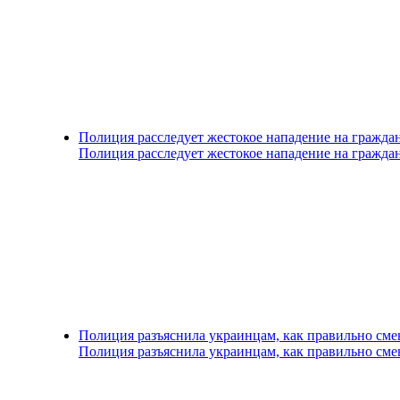
Полиция расследует жестокое нападение на гражда
Полиция расследует жестокое нападение на гражда
Полиция разъяснила украинцам, как правильно см
Полиция разъяснила украинцам, как правильно см