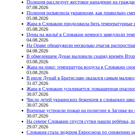
Полиция расследует жестокое нападение на гражда
07.08.2026
Полиция разъяснила украинцам, как правильно см
05.08.2026
Жара в Словакии продолжила бить температурные 
05.08.2026
Цены на жильё в Словакии немного замедлили тем
04.08.2026
На Ораве обнаружили несколько очагов распростр
04.08.2026
В обмелевшем Дунае выловили снаряд времён Вто
03.08.2026
Жара на пике: температура воздуха в Словакии сно
03.08.2026
В июле Дунай в Братиславе оказался самым малов
31.07.2026
Жара в Словакии усиливается: повышенная опаснос
30.07.2026
Число детей украинских беженцев в словацких шко
30.07.2026
Военные устроили пожар на полигоне в Загорье во
30.07.2026
На севере Словакии спустя сутки нашли ребёнка, п
29.07.2026
Словакия стала лидером Евросоюза по снижению ц