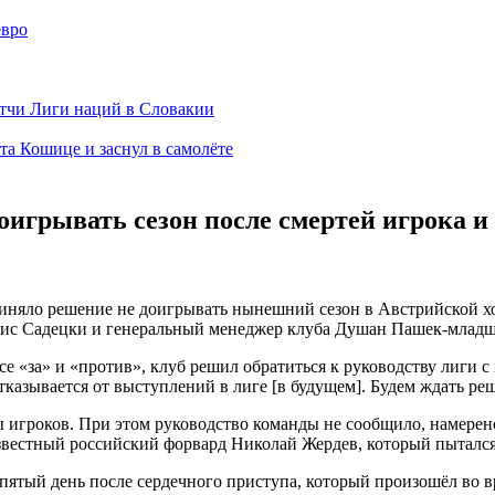
евро
тчи Лиги наций в Словакии
а Кошице и заснул в самолёте
оигрывать сезон после смертей игрока и
риняло решение не доигрывать нынешний сезон в Австрийской хо
Борис Садецки и генеральный менеджер клуба Душан Пашек-млад
все «за» и «против», клуб решил обратиться к руководству лиги
отказывается от выступлений в лиге [в будущем]. Будем ждать р
ы игроков. При этом руководство команды не сообщило, намерен
звестный российский форвард Николай Жердев, который пытался 
пятый день после сердечного приступа, который произошёл во в