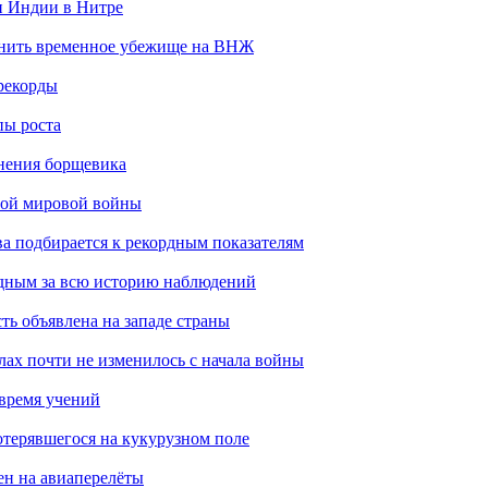
н Индии в Нитре
енить временное убежище на ВНЖ
рекорды
пы роста
анения борщевика
рой мировой войны
ва подбирается к рекордным показателям
одным за всю историю наблюдений
ть объявлена на западе страны
лах почти не изменилось с начала войны
 время учений
отерявшегося на кукурузном поле
ен на авиаперелёты