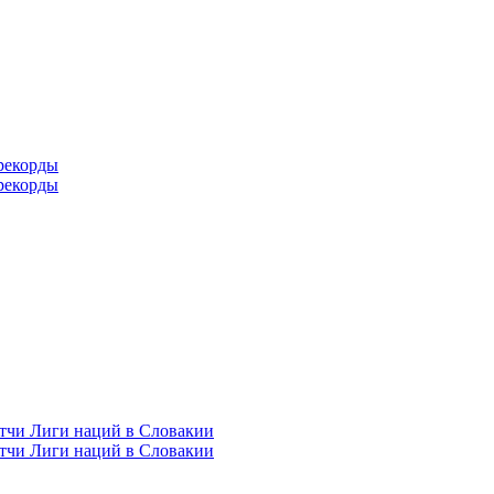
рекорды
рекорды
тчи Лиги наций в Словакии
тчи Лиги наций в Словакии