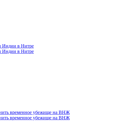
н Индии в Нитре
н Индии в Нитре
енить временное убежище на ВНЖ
енить временное убежище на ВНЖ