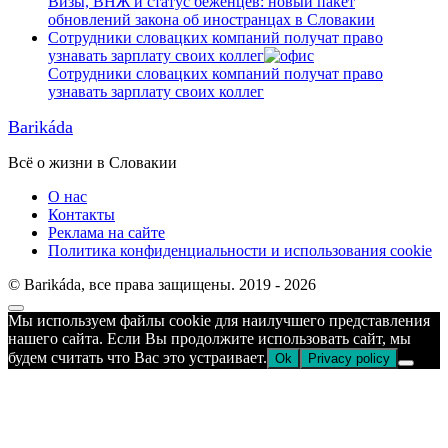
Визы, ВНЖ и статус беженцев: новый пакет
обновлений закона об иностранцах в Словакии
Сотрудники словацких компаний получат право
узнавать зарплату своих коллег
Сотрудники словацких компаний получат право
узнавать зарплату своих коллег
Barikáda
Всё о жизни в Словакии
О нас
Контакты
Реклама на сайте
Политика конфиденциальности и использования cookie
© Barikáda, все права защищены. 2019 - 2026
Прокрутка
Мы используем файлы cookie для наилучшего представления
к
нашего сайта. Если Вы продолжите использовать сайт, мы
верху
будем считать что Вас это устраивает.
Ok
Privacy policy