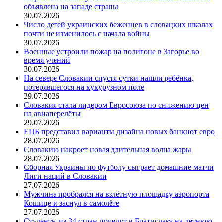
объявлена на западе страны
30.07.2026
Число детей украинских беженцев в словацких школах
почти не изменилось с начала войны
30.07.2026
Военные устроили пожар на полигоне в Загорье во
время учений
30.07.2026
На севере Словакии спустя сутки нашли ребёнка,
потерявшегося на кукурузном поле
29.07.2026
Словакия стала лидером Евросоюза по снижению цен
на авиаперелёты
29.07.2026
ЕЦБ представил варианты дизайна новых банкнот евро
28.07.2026
Словакию накроет новая длительная волна жары
28.07.2026
Сборная Украины по футболу сыграет домашние матчи
Лиги наций в Словакии
27.07.2026
Мужчина пробрался на взлётную площадку аэропорта
Кошице и заснул в самолёте
27.07.2026
Студенты из 34 стран приедут в Братиславу на летнюю