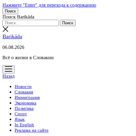
Нажмите "Enter" для перехода к содержанию
Поиск
Поиск Barikáda
Barikáda
06.08.2026
Всё о жизни в Словакии
открыть
меню
Назад
Новости
Словакия
Иммиграция
Экономика
Политика
Спорт
Язык
In English
Реклама на сайте