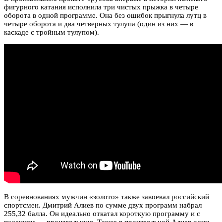
фигурного катания исполнила три чистых прыжка в четыре
оборота в одной программе. Она без ошибок прыгнула лутц в
четыре оборота и два четверных тулупа (один из них — в
каскаде с тройным тулупом).
В соревнованиях мужчин «золото» также завоевал российский
спортсмен. Дмитрий Алиев по сумме двух программ набрал
255,32 балла. Он идеально откатал короткую программу и с