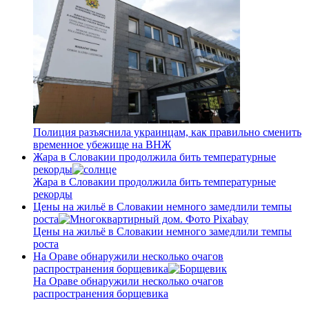
Полиция разъяснила украинцам, как правильно сменить
временное убежище на ВНЖ
Жара в Словакии продолжила бить температурные
рекорды
Жара в Словакии продолжила бить температурные
рекорды
Цены на жильё в Словакии немного замедлили темпы
роста
Цены на жильё в Словакии немного замедлили темпы
роста
На Ораве обнаружили несколько очагов
распространения борщевика
На Ораве обнаружили несколько очагов
распространения борщевика