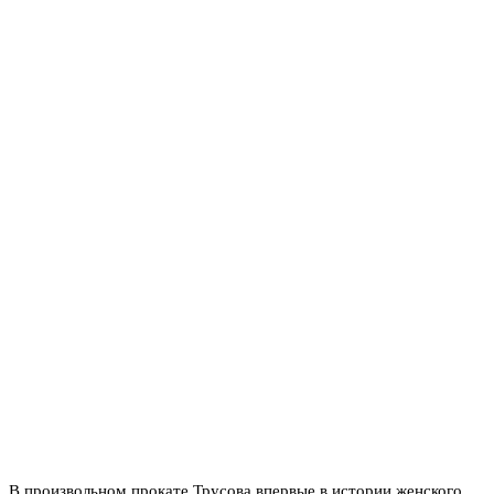
В произвольном прокате Трусова впервые в истории женского