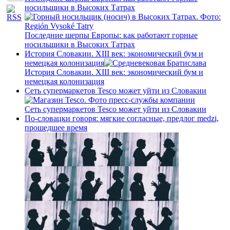
носильщики в Высоких Татрах
Последние шерпы Европы: как работают горные
носильщики в Высоких Татрах
История Словакии. XIII век: экономический бум и
немецкая колонизация
История Словакии. XIII век: экономический бум и
немецкая колонизация
Сеть супермаркетов Tesco может уйти из Словакии
Сеть супермаркетов Tesco может уйти из Словакии
По-словацки говоря: мягкие согласные, предлог medzi,
прошедшее время