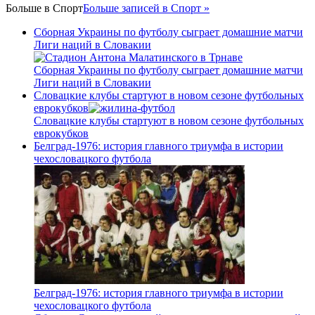
Больше в
Спорт
Больше записей в Спорт »
Сборная Украины по футболу сыграет домашние матчи
Лиги наций в Словакии
Сборная Украины по футболу сыграет домашние матчи
Лиги наций в Словакии
Словацкие клубы стартуют в новом сезоне футбольных
еврокубков
Словацкие клубы стартуют в новом сезоне футбольных
еврокубков
Белград-1976: история главного триумфа в истории
чехословацкого футбола
Белград-1976: история главного триумфа в истории
чехословацкого футбола