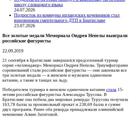
школу словацкого языка
24.07.2026
Подросток из коммуны ирландских кочевников стал
виновником смертельного ДТП в Братиславе
23.07.2026
Все золотые медали Мемориала Ондрея Непелы выиграли
российские фигуристы
22.09.2019
21 сентября в Братиславе завершился предсезонный турнир
серии «челленджер» Мемориал Ондрея Непелы. Триумфаторами
соревнований стали российские фигуристы — они завоевали все
три золотые медали — в женском и мужском одиночном
катании, а также в танцах на льду.
Победителем турнира в женском одиночном катании
стала
15-
летняя российская фигуристка Александра Трусова. В
Братиславе она побила два мировых рекорда: Турусова получила
163,78 балла за произвольный прокат и 238,69 балла в сумме
двух программ. Ранее оба рекорда принадлежали олимпийской
чемпионке Алине Загитовой.