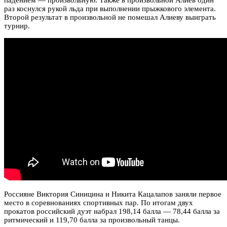
падением — произвольную. Также в произвольной Алиев один
раз коснулся рукой льда при выполнении прыжкового элемента.
Второй результат в произвольной не помешал Алиеву выиграть
турнир.
Россияне Виктория Синицина и Никита Кацалапов заняли первое
место в соревнованиях спортивных пар. По итогам двух
прокатов российский дуэт набрал 198,14 балла — 78,44 балла за
ритмический и 119,70 балла за произвольный танцы.