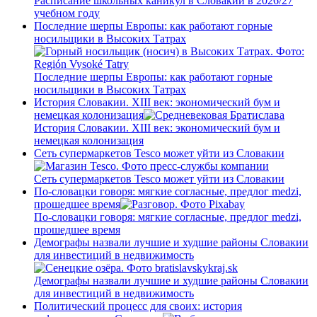
Расписание школьных каникул в Словакии в 2026/27
учебном году
Последние шерпы Европы: как работают горные
носильщики в Высоких Татрах
Последние шерпы Европы: как работают горные
носильщики в Высоких Татрах
История Словакии. XIII век: экономический бум и
немецкая колонизация
История Словакии. XIII век: экономический бум и
немецкая колонизация
Сеть супермаркетов Tesco может уйти из Словакии
Сеть супермаркетов Tesco может уйти из Словакии
По-словацки говоря: мягкие согласные, предлог medzi,
прошедшее время
По-словацки говоря: мягкие согласные, предлог medzi,
прошедшее время
Демографы назвали лучшие и худшие районы Словакии
для инвестиций в недвижимость
Демографы назвали лучшие и худшие районы Словакии
для инвестиций в недвижимость
Политический процесс для своих: история