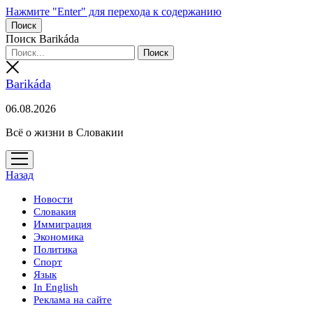
Нажмите "Enter" для перехода к содержанию
Поиск
Поиск Barikáda
Barikáda
06.08.2026
Всё о жизни в Словакии
открыть
меню
Назад
Новости
Словакия
Иммиграция
Экономика
Политика
Спорт
Язык
In English
Реклама на сайте