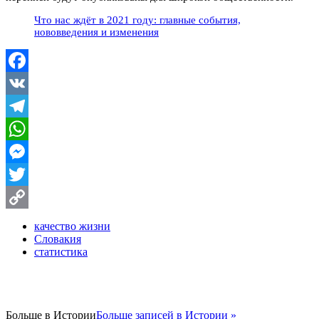
Что нас ждёт в 2021 году: главные события,
нововведения и изменения
Facebook
VK
Telegram
WhatsApp
Messenger
Twitter
Copy
качество жизни
Словакия
Link
статистика
Больше в
Истории
Больше записей в Истории »