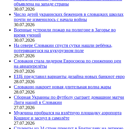
объявлена на западе страны
30.07.2026
Число детей украинских беженцев в словацких школах
почти не изменилось с начала войны
30.07.2026
Военные устроили пожар на полигоне в Загорье во
время учений
30.07.2026
На севере Словакии спустя сутки нашли ребёнка,
потерявшегося на кукурузном поле
29.07.2026
Словакия стала лидером Евросоюза по снижению цен
на авиаперелёты
29.07.2026
ЕЦБ представил варианты дизайна новых банкнот евро
28.07.2026
Словакию накроет новая длительная волна жары
28.07.2026
Сборная Украины по футболу сыграет домашние матчи
Лиги наций в Словакии
27.07.2026
Мужчина пробрался на взлётную площадку аэропорта
Кошице и заснул в самолёте
27.07.2026
Студенты из 34 стран приедут в Братиславу на летнюю