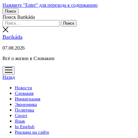
Нажмите "Enter" для перехода к содержанию
Поиск
Поиск Barikáda
Barikáda
07.08.2026
Всё о жизни в Словакии
открыть
меню
Назад
Новости
Словакия
Иммиграция
Экономика
Политика
Спорт
Язык
In English
Реклама на сайте