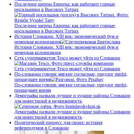
Последние шерпы Европы: как работают горные
носильщики в Высоких Татрах
Последние шерпы Европы: как работают горные
носильщики в Высоких Татрах
История Словакии. XIII век: экономический бум и
немецкая колонизация
История Словакии. XIII век: экономический бум и
немецкая колонизация
Сеть супермаркетов Tesco может уйти из Словакии
Сеть супермаркетов Tesco может уйти из Словакии
По-словацки говоря: мягкие согласные, предлог medzi,
прошедшее время
По-словацки говоря: мягкие согласные, предлог medzi,
прошедшее время
Демографы назвали лучшие и худшие районы Словакии
для инвестиций в недвижимость
Демографы назвали лучшие и худшие районы Словакии
для инвестиций в недвижимость
Политический процесс для своих: история
референдумов в Словакии