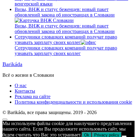
венгерский языки
Визы, ВНЖ и статус беженцев: новый пакет
обновлений закона об иностранцах в Словакии
Визы, ВНЖ и статус беженцев: новый пакет
обновлений закона об иностранцах в Словакии
Сотрудники словацких компаний получат право
узнавать зарплату своих коллег
Сотрудники словацких компаний получат право
узнавать зарплату своих коллег
Barikáda
Всё о жизни в Словакии
О нас
Контакты
Реклама на сайте
Политика конфиденциальности и использования cookie
© Barikáda, все права защищены. 2019 - 2026
Прокрутка
Мы используем файлы cookie для наилучшего представления
к
нашего сайта. Если Вы продолжите использовать сайт, мы
верху
будем считать что Вас это устраивает.
Ok
Privacy policy