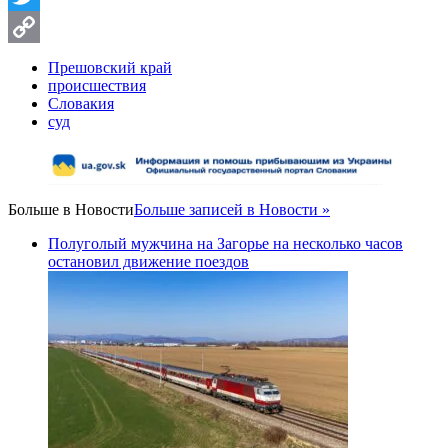
Twitter
Copy
Прешовский край
происшествия
Link
Словакия
суд
Больше в
Новости
Больше записей в Новости »
Полуголый мужчина на Загорье на несколько часов
остановил движение поездов