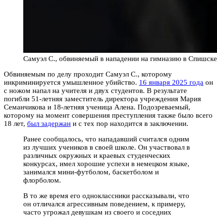
Самуэл С., обвиняемый в нападении на гимназию в Спишске
Обвиняемым по делу проходит Самуэл С., которому
инкриминируется умышленное убийство.
16 января 2025 года
он
с ножом напал на учителя и двух студентов. В результате
погибли 51-летняя заместитель директора учреждения Мария
Семанчикова и 18-летняя ученица Алена. Подозреваемый,
которому на момент совершения преступления также было всего
18 лет,
был задержан
и с тех пор находится в заключении.
Ранее сообщалось, что нападавший считался одним
из лучших учеников в своей школе. Он участвовал в
различных окружных и краевых студенческих
конкурсах, имел хорошие успехи в немецком языке,
занимался мини-футболом, баскетболом и
флорболом.
В то же время его одноклассники рассказывали, что
он отличался агрессивным поведением, к примеру,
часто угрожал девушкам из своего и соседних