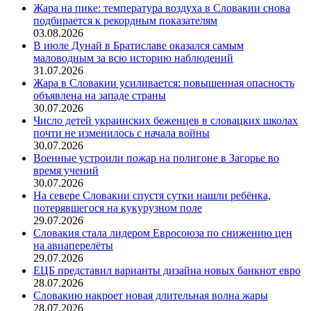
Жара на пике: температура воздуха в Словакии снова
подбирается к рекордным показателям
03.08.2026
В июле Дунай в Братиславе оказался самым
маловодным за всю историю наблюдений
31.07.2026
Жара в Словакии усиливается: повышенная опасность
объявлена на западе страны
30.07.2026
Число детей украинских беженцев в словацких школах
почти не изменилось с начала войны
30.07.2026
Военные устроили пожар на полигоне в Загорье во
время учений
30.07.2026
На севере Словакии спустя сутки нашли ребёнка,
потерявшегося на кукурузном поле
29.07.2026
Словакия стала лидером Евросоюза по снижению цен
на авиаперелёты
29.07.2026
ЕЦБ представил варианты дизайна новых банкнот евро
28.07.2026
Словакию накроет новая длительная волна жары
28.07.2026