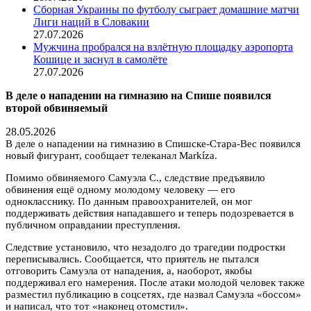
Сборная Украины по футболу сыграет домашние матчи
Лиги наций в Словакии
27.07.2026
Мужчина пробрался на взлётную площадку аэропорта
Кошице и заснул в самолёте
27.07.2026
В деле о нападении на гимназию на Спише появился
второй обвиняемый
28.05.2026
В деле о нападении на гимназию в Спишске-Стара-Вес появился
новый фигурант, сообщает телеканал Markíza.
Помимо обвиняемого Самуэла С., следствие предъявило
обвинения ещё одному молодому человеку — его
однокласснику. По данным правоохранителей, он мог
поддерживать действия нападавшего и теперь подозревается в
публичном оправдании преступления.
Следствие установило, что незадолго до трагедии подростки
переписывались. Сообщается, что приятель не пытался
отговорить Самуэла от нападения, а, наоборот, якобы
поддерживал его намерения. После атаки молодой человек также
разместил публикацию в соцсетях, где назвал Самуэла «боссом»
и написал, что тот «наконец отомстил».