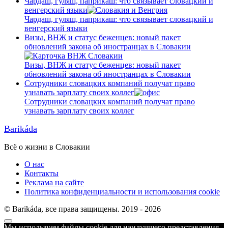
Чардаш, гуляш, паприкаш: что связывает словацкий и
венгерский языки
Чардаш, гуляш, паприкаш: что связывает словацкий и
венгерский языки
Визы, ВНЖ и статус беженцев: новый пакет
обновлений закона об иностранцах в Словакии
Визы, ВНЖ и статус беженцев: новый пакет
обновлений закона об иностранцах в Словакии
Сотрудники словацких компаний получат право
узнавать зарплату своих коллег
Сотрудники словацких компаний получат право
узнавать зарплату своих коллег
Barikáda
Всё о жизни в Словакии
О нас
Контакты
Реклама на сайте
Политика конфиденциальности и использования cookie
© Barikáda, все права защищены. 2019 - 2026
Прокрутка
Мы используем файлы cookie для наилучшего представления