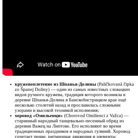
кружевоплетение из Шпанья-Долины
(Paličkovaná čipka
zo Španej Doliny) — один из самых известных словацких
видов ручного кружева, традиция которого возникла в
деревне Шпанья-Долина в Банскобистрицком крае ещё
несколько столетий назад и прославилась сложными
узорами и высокой техникой исполнения;
хоровод «Омильенци»
(Chorovod Omilienci z Važca) —
старинный народный танцевально-песенный обряд из
деревни Важeц на Липтове. Его исполняют во время
традиционных праздников и народных гуляний. Хоровод
сочетает пение, ритмичные движения и элементы