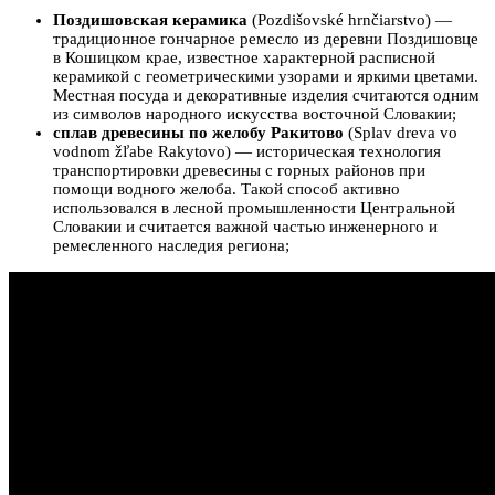
Поздишовская керамика
(Pozdišovské hrnčiarstvo) —
традиционное гончарное ремесло из деревни Поздишовце
в Кошицком крае, известное характерной расписной
керамикой с геометрическими узорами и яркими цветами.
Местная посуда и декоративные изделия считаются одним
из символов народного искусства восточной Словакии;
сплав древесины по желобу Ракитово
(Splav dreva vo
vodnom žľabe Rakytovo) — историческая технология
транспортировки древесины с горных районов при
помощи водного желоба. Такой способ активно
использовался в лесной промышленности Центральной
Словакии и считается важной частью инженерного и
ремесленного наследия региона;