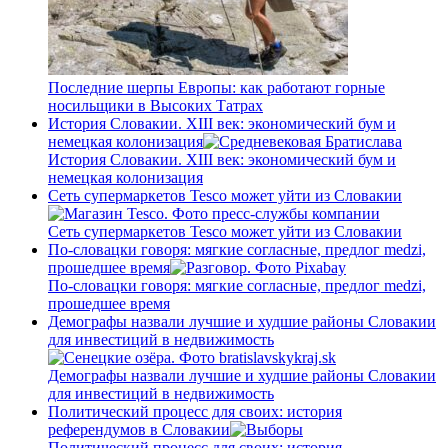
Последние шерпы Европы: как работают горные
носильщики в Высоких Татрах
История Словакии. XIII век: экономический бум и
немецкая колонизация
История Словакии. XIII век: экономический бум и
немецкая колонизация
Сеть супермаркетов Tesco может уйти из Словакии
Сеть супермаркетов Tesco может уйти из Словакии
По-словацки говоря: мягкие согласные, предлог medzi,
прошедшее время
По-словацки говоря: мягкие согласные, предлог medzi,
прошедшее время
Демографы назвали лучшие и худшие районы Словакии
для инвестиций в недвижимость
Демографы назвали лучшие и худшие районы Словакии
для инвестиций в недвижимость
Политический процесс для своих: история
референдумов в Словакии
Политический процесс для своих: история