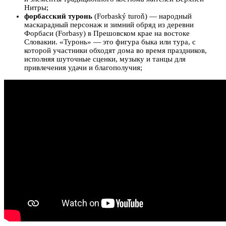
Нитры;
форбасский туронь
(Forbaský turoň) — народный
маскарадный персонаж и зимний обряд из деревни
Форбаси (Forbasy) в Прешовском крае на востоке
Словакии. «Туронь» — это фигура быка или тура, с
которой участники обходят дома во время праздников,
исполняя шуточные сценки, музыку и танцы для
привлечения удачи и благополучия;