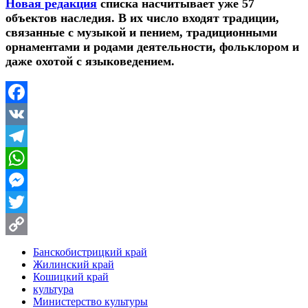
Новая редакция
списка насчитывает уже 57
объектов наследия. В их число входят традиции,
связанные с музыкой и пением, традиционными
орнаментами и родами деятельности, фольклором и
даже охотой с языковедением.
Facebook
VK
Telegram
WhatsApp
Messenger
Twitter
Copy
Банскобистрицкий край
Жилинский край
Link
Кошицкий край
культура
Министерство культуры