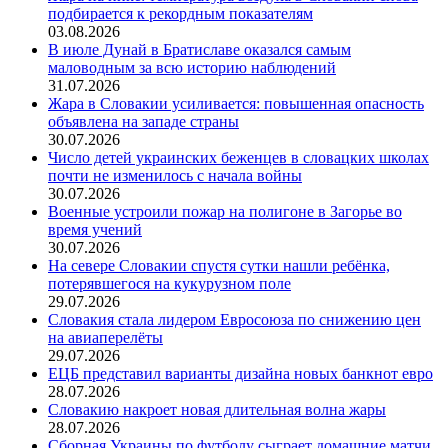
подбирается к рекордным показателям
03.08.2026
В июле Дунай в Братиславе оказался самым
маловодным за всю историю наблюдений
31.07.2026
Жара в Словакии усиливается: повышенная опасность
объявлена на западе страны
30.07.2026
Число детей украинских беженцев в словацких школах
почти не изменилось с начала войны
30.07.2026
Военные устроили пожар на полигоне в Загорье во
время учений
30.07.2026
На севере Словакии спустя сутки нашли ребёнка,
потерявшегося на кукурузном поле
29.07.2026
Словакия стала лидером Евросоюза по снижению цен
на авиаперелёты
29.07.2026
ЕЦБ представил варианты дизайна новых банкнот евро
28.07.2026
Словакию накроет новая длительная волна жары
28.07.2026
Сборная Украины по футболу сыграет домашние матчи