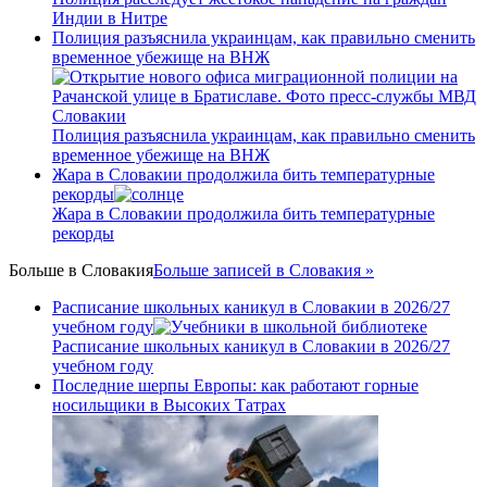
Индии в Нитре
Полиция разъяснила украинцам, как правильно сменить
временное убежище на ВНЖ
Полиция разъяснила украинцам, как правильно сменить
временное убежище на ВНЖ
Жара в Словакии продолжила бить температурные
рекорды
Жара в Словакии продолжила бить температурные
рекорды
Больше в
Словакия
Больше записей в Словакия »
Расписание школьных каникул в Словакии в 2026/27
учебном году
Расписание школьных каникул в Словакии в 2026/27
учебном году
Последние шерпы Европы: как работают горные
носильщики в Высоких Татрах