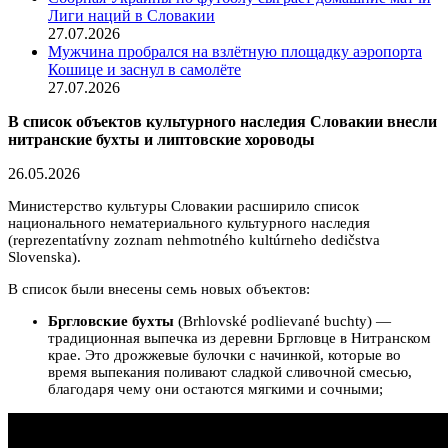
Лиги наций в Словакии
27.07.2026
Мужчина пробрался на взлётную площадку аэропорта
Кошице и заснул в самолёте
27.07.2026
В список объектов культурного наследия Словакии внесли
нитранские бухты и липтовские хороводы
26.05.2026
Министерство культуры Словакии расширило список
национального нематериального культурного наследия
(reprezentatívny zoznam nehmotného kultúrneho dedičstva
Slovenska).
В список были внесены семь новых объектов:
Бргловские бухты
(Brhlovské podlievané buchty) —
традиционная выпечка из деревни Бргловце в Нитранском
крае. Это дрожжевые булочки с начинкой, которые во
время выпекания поливают сладкой сливочной смесью,
благодаря чему они остаются мягкими и сочными;