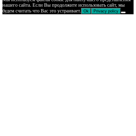
к
нашего сайта. Если Вы продолжите использовать сайт, мы
верху
будем считать что Вас это устраивает.
Ok
Privacy policy