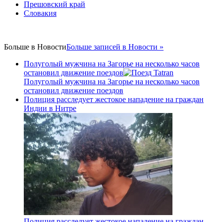
Прешовский край
Словакия
Больше в
Новости
Больше записей в Новости »
Полуголый мужчина на Загорье на несколько часов
остановил движение поездов
Полуголый мужчина на Загорье на несколько часов
остановил движение поездов
Полиция расследует жестокое нападение на граждан
Индии в Нитре
Полиция расследует жестокое нападение на граждан