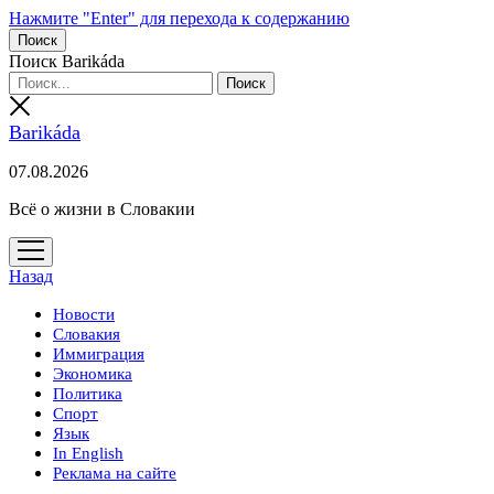
Нажмите "Enter" для перехода к содержанию
Поиск
Поиск Barikáda
Barikáda
07.08.2026
Всё о жизни в Словакии
открыть
меню
Назад
Новости
Словакия
Иммиграция
Экономика
Политика
Спорт
Язык
In English
Реклама на сайте