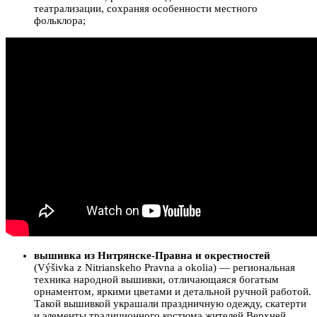
театрализации, сохраняя особенности местного
фольклора;
вышивка из Нитрянске-Правна и окрестностей
(Výšivka z Nitrianskeho Pravna a okolia) — региональная
техника народной вышивки, отличающаяся богатым
орнаментом, яркими цветами и детальной ручной работой.
Такой вышивкой украшали праздничную одежду, скатерти
и элементы традиционного костюма жителей Верхней