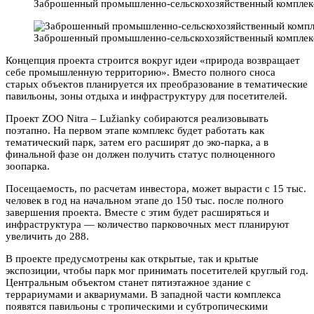
Заброшенный промышленно-сельскохозяйственный комплекс в
Заброшенный промышленно-сельскохозяйственный комплекс в
Концепция проекта строится вокруг идеи «природа возвращает
себе промышленную территорию». Вместо полного сноса
старых объектов планируется их преобразование в тематические
павильоны, зоны отдыха и инфраструктуру для посетителей.
Проект ZOO Nitra – Lužianky собираются реализовывать
поэтапно. На первом этапе комплекс будет работать как
тематический парк, затем его расширят до эко-парка, а в
финальной фазе он должен получить статус полноценного
зоопарка.
Посещаемость, по расчетам инвестора, может вырасти с 15 тыс.
человек в год на начальном этапе до 150 тыс. после полного
завершения проекта. Вместе с этим будет расширяться и
инфраструктура — количество парковочных мест планируют
увеличить до 288.
В проекте предусмотрены как открытые, так и крытые
экспозиции, чтобы парк мог принимать посетителей круглый год.
Центральным объектом станет пятиэтажное здание с
террариумами и аквариумами. В западной части комплекса
появятся павильоны с тропическими и субтропическими