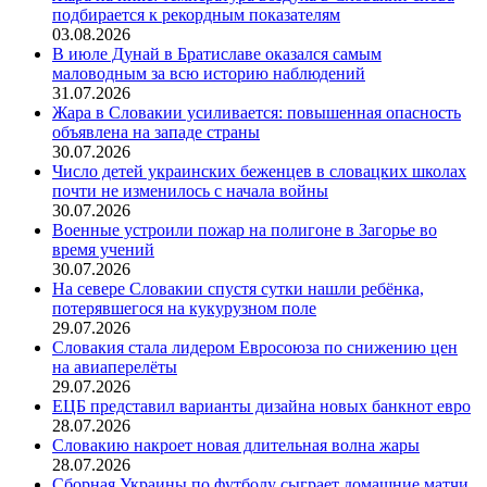
подбирается к рекордным показателям
03.08.2026
В июле Дунай в Братиславе оказался самым
маловодным за всю историю наблюдений
31.07.2026
Жара в Словакии усиливается: повышенная опасность
объявлена на западе страны
30.07.2026
Число детей украинских беженцев в словацких школах
почти не изменилось с начала войны
30.07.2026
Военные устроили пожар на полигоне в Загорье во
время учений
30.07.2026
На севере Словакии спустя сутки нашли ребёнка,
потерявшегося на кукурузном поле
29.07.2026
Словакия стала лидером Евросоюза по снижению цен
на авиаперелёты
29.07.2026
ЕЦБ представил варианты дизайна новых банкнот евро
28.07.2026
Словакию накроет новая длительная волна жары
28.07.2026
Сборная Украины по футболу сыграет домашние матчи