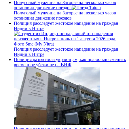
Полуголый мужчина на Загорье на несколько часов
остановил движение поездов
Полуголый мужчина на Загорье на несколько часов
остановил движение поездов
Полиция расследует жестокое нападение на граждан
Индии в Нитре
Полиция расследует жестокое нападение на граждан
Индии в Нитре
Полиция разъяснила украинцам, как правильно сменить
временное убежище на ВНЖ
Полиция разъяснила украинцам, как правильно сменить