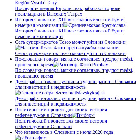
Последние шерпы Европы: как работают горные
носильщики в Высоких Татрах
История Словакии. XIII век: экономический бум и
немецкая колонизация
История Словакии. XIII век: экономический бум и
немецкая колонизация
Сеть супермаркетов Tesco может уйти из Словакии
Сеть супермаркетов Tesco может уйти из Словакии
По-словацки говоря: мягкие согласные, предлог medzi,
прошедшее время
По-словацки говоря: мягкие согласные, предлог medzi,
прошедшее время
Демографы назвали лучшие и худшие районы Словакии
для инвестиций в недвижимость
Демографы назвали лучшие и худшие районы Словакии
для инвестиций в недвижимость
Политический процесс для своих: история
референдумов в Словакии
Политический процесс для своих: история
референдумов в Словакии
Что изменилось в Словакии с июля 2026 года