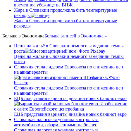
временное убежище на ВНЖ
Жара в Словакии продолжила бить температурные
рекорды
Жара в Словакии продолжила бить температурные
рекорды
Больше в
Экономика
Больше записей в Экономика »
Цены на жильё в Словакии немного замедлили темпы
роста
Цены на жильё в Словакии немного замедлили темпы
роста
Словакия стала лидером Евросоюза по снижению цен
на авиаперелёты
Словакия стала лидером Евросоюза по снижению цен
на авиаперелёты
ЕЦБ представил варианты дизайна новых банкнот евро
ЕЦБ представил варианты дизайна новых банкнот евро
Словацкая налоговая усилила контроль за
автомобилями, оформленными на бизнес
Словацкая налоговая усилила контроль за