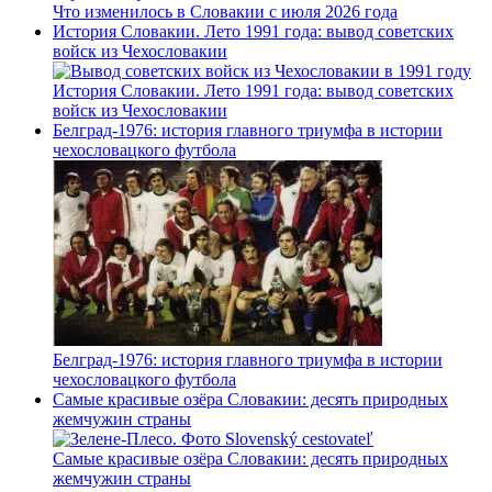
Что изменилось в Словакии с июля 2026 года
История Словакии. Лето 1991 года: вывод советских
войск из Чехословакии
История Словакии. Лето 1991 года: вывод советских
войск из Чехословакии
Белград-1976: история главного триумфа в истории
чехословацкого футбола
Белград-1976: история главного триумфа в истории
чехословацкого футбола
Самые красивые озёра Словакии: десять природных
жемчужин страны
Самые красивые озёра Словакии: десять природных
жемчужин страны