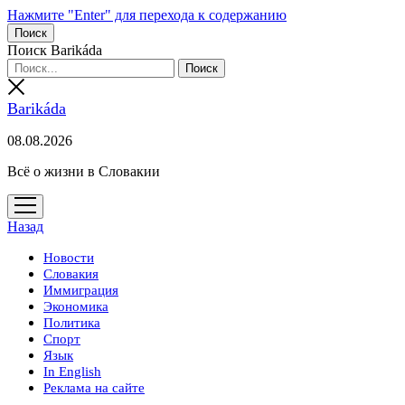
Нажмите "Enter" для перехода к содержанию
Поиск
Поиск Barikáda
Barikáda
08.08.2026
Всё о жизни в Словакии
открыть
меню
Назад
Новости
Словакия
Иммиграция
Экономика
Политика
Спорт
Язык
In English
Реклама на сайте