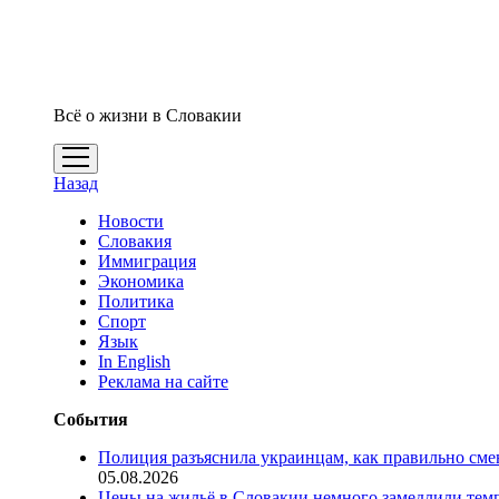
Всё о жизни в Словакии
открыть
меню
Назад
Новости
Словакия
Иммиграция
Экономика
Политика
Спорт
Язык
In English
Реклама на сайте
События
Полиция разъяснила украинцам, как правильно см
05.08.2026
Цены на жильё в Словакии немного замедлили тем