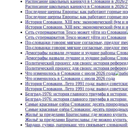
Расписание школьных каникул в Словакии в 2026/2
Расписание школьных каникул в Словакии в 2026/2
Последние шерпы Европы: как работают горные н
Последние шерпы Европы: как работают горные н
История Словакии. XIII век: экономический бум и 
История Словакии. XIII век: экономический бум и 
Сеть супермаркетов Tesco может уйти из Словакии
Сеть супермаркетов Tesco может уйти из Словакии
По-словацки говоря: мягкие согласные, предлог me
По-словацки говоря: мягкие согласные, предлог me
Демографы назвали лучшие и худшие районы Слова
Демографы назвали лучшие и худшие районы Слова
Политический процесс для своих: история референ
Политический процесс для своих: история референ
Что изменилось в Словакии с июля 2026 года
Что изменилось в Словакии с июля 2026 года
История Словакии. Лето 1991 года: вывод советски
История Словакии. Лето 1991 года: вывод советски
Белград-1976: история главного триумфа в истории
Белград-1976: история главного триумфа в истории
Самые красивые озёра Словакии: десять природны
Самые красивые озёра Словакии: десять природны
Жильё за пределами Братиславы: где можно купить 
Жильё за пределами Братиславы: где можно купить 
Чардаш, гуляш, паприкаш: что связывает словацкий