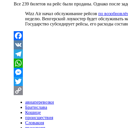
Все 239 билетов на рейс были проданы. Однако после за
Wizz Air начал обслуживание рейсов
по возобновлё
неделю. Венгерский лоукостер будет обслуживать м
Государство субсидирует рейсы, его расходы составя
Facebook
VK
Telegram
WhatsApp
Messenger
Twitter
Copy
авиаперевозки
Братислава
Link
Кошице
происшествия
Словакия
транспорт