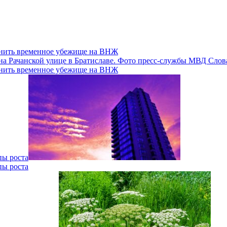
енить временное убежище на ВНЖ
енить временное убежище на ВНЖ
пы роста
пы роста