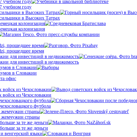
7 учебном году
7 учебном году
осильщики в Высоких Татрах
осильщики в Высоких Татрах
немецкая колонизация
немецкая колонизация
dzi, прошедшее время
dzi, прошедшее время
кии для инвестиций в недвижимость
кии для инвестиций в недвижимость
думов в Словакии
думов в Словакии
х войск из Чехословакии
х войск из Чехословакии
 чехословацкого футбола
 чехословацкого футбола
х жемчужин страны
х жемчужин страны
больше за те же деньги
больше за те же деньги
 и венгерский языки