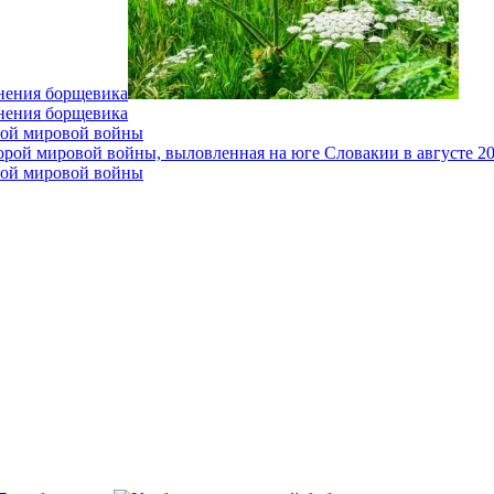
анения борщевика
анения борщевика
рой мировой войны
рой мировой войны