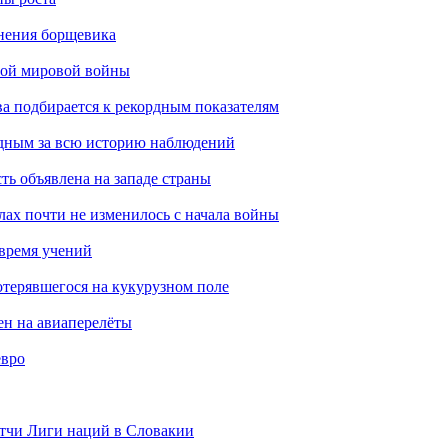
анения борщевика
рой мировой войны
ва подбирается к рекордным показателям
одным за всю историю наблюдений
ть объявлена на западе страны
лах почти не изменилось с начала войны
 время учений
отерявшегося на кукурузном поле
ен на авиаперелёты
евро
тчи Лиги наций в Словакии