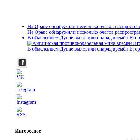
На Ораве обнаружили несколько очагов распростр
На Ораве обнаружили несколько очагов распростр
В обмелевшем Дунае выловили снаряд времён Вто
В обмелевшем Дунае выловили снаряд времён Вто
Интересное