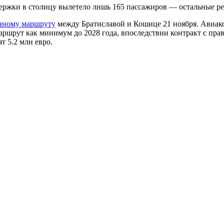
держки в столицу вылетело лишь 165 пассажиров — остальные р
нному маршруту
между Братиславой и Кошице 21 ноября. Авиако
аршрут как минимум до 2028 года, впоследствии контракт с пр
т 5.2 млн евро.