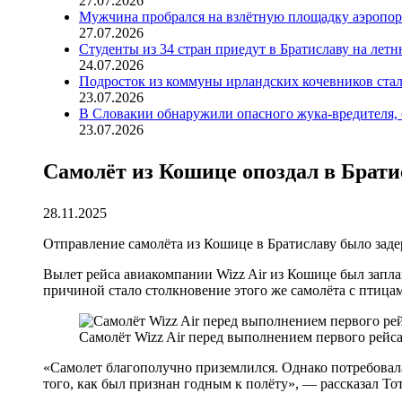
27.07.2026
Мужчина пробрался на взлётную площадку аэропорт
27.07.2026
Студенты из 34 стран приедут в Братиславу на лет
24.07.2026
Подросток из коммуны ирландских кочевников ста
23.07.2026
В Словакии обнаружили опасного жука-вредителя, 
23.07.2026
Самолёт из Кошице опоздал в Брати
28.11.2025
Отправление самолёта из Кошице в Братиславу было заде
Вылет рейса авиакомпании Wizz Air из Кошице был заплани
причиной стало столкновение этого же самолёта с птица
Самолёт Wizz Air перед выполнением первого рейса м
«Самолет благополучно приземлился. Однако потребовала
того, как был признан годным к полёту», — рассказал Тот