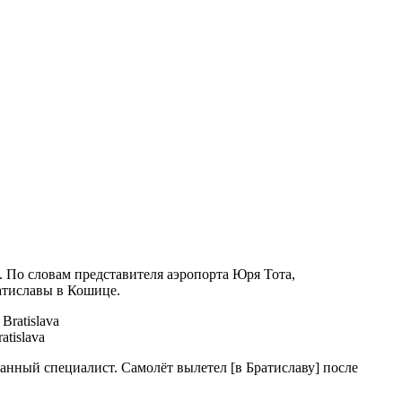
7. По словам представителя аэропорта Юря Тота,
ратиславы в Кошице.
atislava
анный специалист. Самолёт вылетел [в Братиславу] после