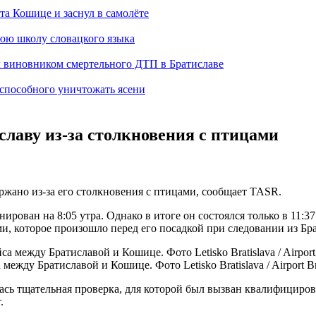
а Кошице и заснул в самолёте
нюю школу словацкого языка
л виновником смертельного ДТП в Братиславе
способного уничтожать ясени
славу из-за столкновения с птицами
ржано из-за его столкновения с птицами, сообщает TASR.
рован на 8:05 утра. Однако в итоге он состоялся только в 11:3
ми, которое произошло перед его посадкой при следовании из Б
ежду Братиславой и Кошице. Фото Letisko Bratislava / Airport Br
сь тщательная проверка, для которой был вызван квалифициров
.