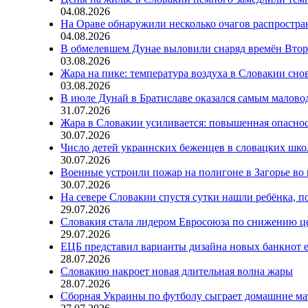
04.08.2026
На Ораве обнаружили несколько очагов распростр
04.08.2026
В обмелевшем Дунае выловили снаряд времён Вто
03.08.2026
Жара на пике: температура воздуха в Словакии сно
03.08.2026
В июле Дунай в Братиславе оказался самым малов
31.07.2026
Жара в Словакии усиливается: повышенная опаснос
30.07.2026
Число детей украинских беженцев в словацких шко
30.07.2026
Военные устроили пожар на полигоне в Загорье во
30.07.2026
На севере Словакии спустя сутки нашли ребёнка, п
29.07.2026
Словакия стала лидером Евросоюза по снижению ц
29.07.2026
ЕЦБ представил варианты дизайна новых банкнот 
28.07.2026
Словакию накроет новая длительная волна жары
28.07.2026
Сборная Украины по футболу сыграет домашние ма