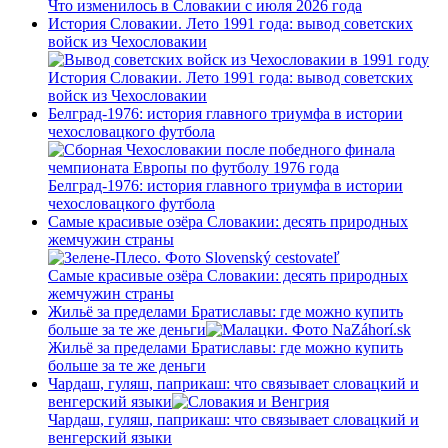
Что изменилось в Словакии с июля 2026 года
История Словакии. Лето 1991 года: вывод советских
войск из Чехословакии
История Словакии. Лето 1991 года: вывод советских
войск из Чехословакии
Белград-1976: история главного триумфа в истории
чехословацкого футбола
Белград-1976: история главного триумфа в истории
чехословацкого футбола
Самые красивые озёра Словакии: десять природных
жемчужин страны
Самые красивые озёра Словакии: десять природных
жемчужин страны
Жильё за пределами Братиславы: где можно купить
больше за те же деньги
Жильё за пределами Братиславы: где можно купить
больше за те же деньги
Чардаш, гуляш, паприкаш: что связывает словацкий и
венгерский языки
Чардаш, гуляш, паприкаш: что связывает словацкий и
венгерский языки