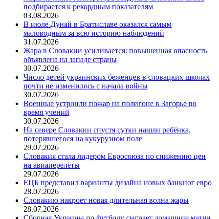
подбирается к рекордным показателям
03.08.2026
В июле Дунай в Братиславе оказался самым
маловодным за всю историю наблюдений
31.07.2026
Жара в Словакии усиливается: повышенная опасность
объявлена на западе страны
30.07.2026
Число детей украинских беженцев в словацких школах
почти не изменилось с начала войны
30.07.2026
Военные устроили пожар на полигоне в Загорье во
время учений
30.07.2026
На севере Словакии спустя сутки нашли ребёнка,
потерявшегося на кукурузном поле
29.07.2026
Словакия стала лидером Евросоюза по снижению цен
на авиаперелёты
29.07.2026
ЕЦБ представил варианты дизайна новых банкнот евро
28.07.2026
Словакию накроет новая длительная волна жары
28.07.2026
Сборная Украины по футболу сыграет домашние матчи