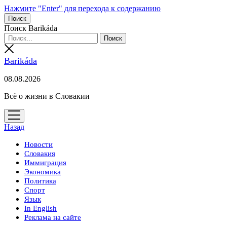
Нажмите "Enter" для перехода к содержанию
Поиск
Поиск Barikáda
Barikáda
08.08.2026
Всё о жизни в Словакии
открыть
меню
Назад
Новости
Словакия
Иммиграция
Экономика
Политика
Спорт
Язык
In English
Реклама на сайте