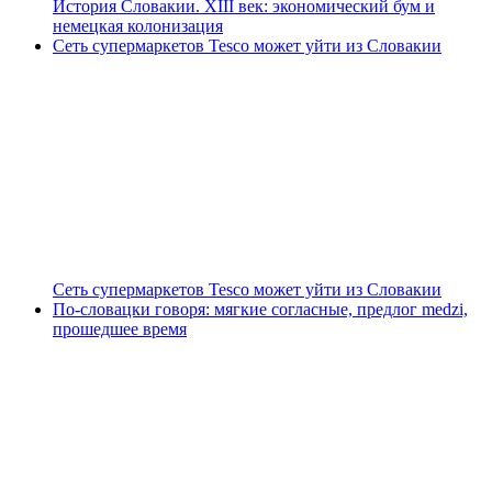
История Словакии. XIII век: экономический бум и
немецкая колонизация
Сеть супермаркетов Tesco может уйти из Словакии
Сеть супермаркетов Tesco может уйти из Словакии
По-словацки говоря: мягкие согласные, предлог medzi,
прошедшее время