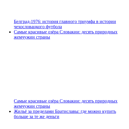
Белград-1976: история главного триумфа в истории
чехословацкого футбола
Самые красивые озёра Словакии: десять природных
жемчужин страны
Самые красивые озёра Словакии: десять природных
жемчужин страны
Жильё за пределами Братиславы: где можно купить
больше за те же деньги