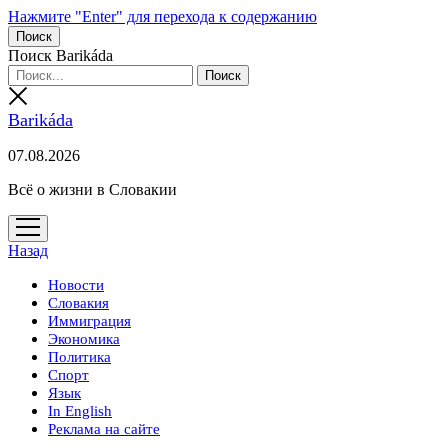
Нажмите "Enter" для перехода к содержанию
Поиск
Поиск Barikáda
Barikáda
07.08.2026
Всё о жизни в Словакии
открыть
меню
Назад
Новости
Словакия
Иммиграция
Экономика
Политика
Спорт
Язык
In English
Реклама на сайте