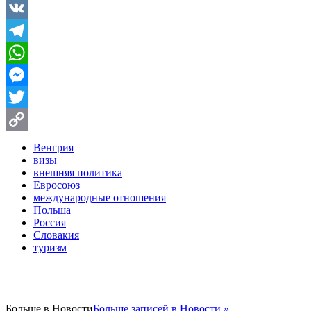
Facebook
VK
Telegram
WhatsApp
Messenger
Twitter
Copy
Венгрия
визы
Link
внешняя политика
Евросоюз
международные отношения
Польша
Россия
Словакия
туризм
Больше в
Новости
Больше записей в Новости »