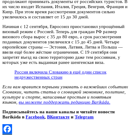
продолжают принимать документы от российских туристов. В
их число входят Испания, Италия, Греция, Венгрия, Франция и
Кипр. При этом время рассмотрения документов сильно
увеличилось и составляет от 15 до 30 дней.
Начиная с 12 сентября, Евросоюз приостановил упрощённый
визовый режим с Россией. Теперь для граждан РФ размер
визового сбора вырос с 35 до 80 евро, а срок рассмотрения
поданных документов увеличился с 15 до 45 дней. Четыре
европейские страны — Эстония, Латвия, Литва и Польша —
ввели ещё более жёсткие ограничения. С 19 сентября они
запретят въезд на свою территорию даже тем россиянам, у
которых уже есть выданная ранее шенгенская виза.
Россия включила Словакию в ещё один список
недружественных стран
Если вам нравится первыми узнавать о важнейших событиях
Словакии, читать статьи о словацкой экономике, политике,
культуре и спорте, написанные простым и понятным
языком,
вы можете поддержать редакцию Barikáda
.
Подписывайтесь на наши каналы и читайте новости
Barikáda в
Facebook
,
ВКонтакте
и
Telegram