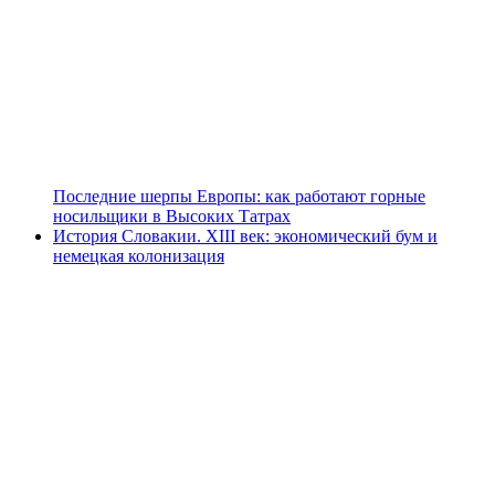
Последние шерпы Европы: как работают горные
носильщики в Высоких Татрах
История Словакии. XIII век: экономический бум и
немецкая колонизация