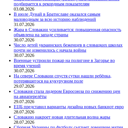
подбирается к рекордным показателям
03.08.2026
В июле Дунай в Братиславе оказался самым
маловодным за всю историю наблюдений
31.07.2026
Жара в Словакии усиливается: повышенная опасность
объявлена на западе страны
30.07.2026
Число детей украинских беженцев в словацких школах
почти не изменилось с начала войны
30.07.2026
Военные устроили пожар на полигоне в Загорье во
время учений
30.07.2026
На севере Словакии спустя сутки нашли ребёнка,
потерявшегося на кукурузном поле
29.07.2026
Словакия стала лидером Евросоюза по снижению цен
на авиаперелёты
29.07.2026
ЕЦБ представил варианты дизайна новых банкнот евро
28.07.2026
Словакию накроет новая длительная волна жары
28.07.2026
Сборная Украины по футболу сыграет домашние матчи