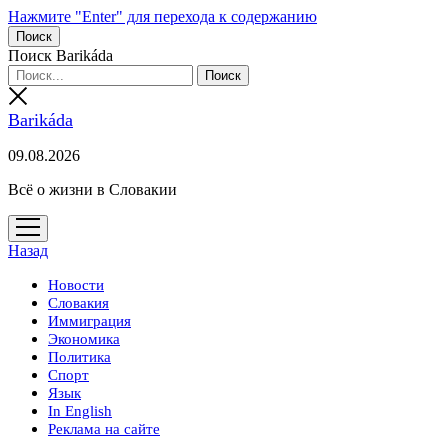
Нажмите "Enter" для перехода к содержанию
Поиск
Поиск Barikáda
Barikáda
09.08.2026
Всё о жизни в Словакии
открыть
меню
Назад
Новости
Словакия
Иммиграция
Экономика
Политика
Спорт
Язык
In English
Реклама на сайте