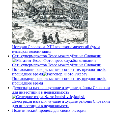
История Словакии. XIII век: экономический бум и
немецкая колонизация
Сеть супермаркетов Tesco может уйти из Словакии
Сеть супермаркетов Tesco может уйти из Словакии
По-словацки говоря: мягкие согласные, предлог medzi,
прошедшее время
По-словацки говоря: мягкие согласные, предлог medzi,
прошедшее время
Демографы назвали лучшие и худшие районы Словакии
для инвестиций в недвижимость
Демографы назвали лучшие и худшие районы Словакии
для инвестиций в недвижимость
Политический процесс для своих: история