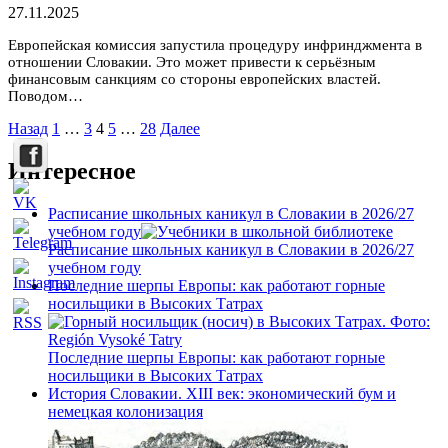
27.11.2025
Европейская комиссия запустила процедуру инфринджмента в
отношении Словакии. Это может привести к серьёзным
финансовым санкциям со стороны европейских властей.
Поводом…
Пагинация
Назад
1
…
3
4
5
…
28
Далее
записей
Интересное
Расписание школьных каникул в Словакии в 2026/27
учебном году
Расписание школьных каникул в Словакии в 2026/27
учебном году
Последние шерпы Европы: как работают горные
носильщики в Высоких Татрах
Последние шерпы Европы: как работают горные
носильщики в Высоких Татрах
История Словакии. XIII век: экономический бум и
немецкая колонизация