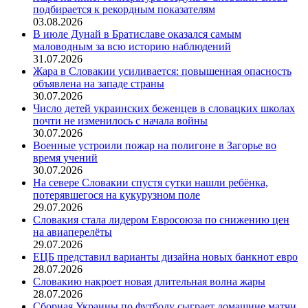
подбирается к рекордным показателям
03.08.2026
В июле Дунай в Братиславе оказался самым
маловодным за всю историю наблюдений
31.07.2026
Жара в Словакии усиливается: повышенная опасность
объявлена на западе страны
30.07.2026
Число детей украинских беженцев в словацких школах
почти не изменилось с начала войны
30.07.2026
Военные устроили пожар на полигоне в Загорье во
время учений
30.07.2026
На севере Словакии спустя сутки нашли ребёнка,
потерявшегося на кукурузном поле
29.07.2026
Словакия стала лидером Евросоюза по снижению цен
на авиаперелёты
29.07.2026
ЕЦБ представил варианты дизайна новых банкнот евро
28.07.2026
Словакию накроет новая длительная волна жары
28.07.2026
Сборная Украины по футболу сыграет домашние матчи