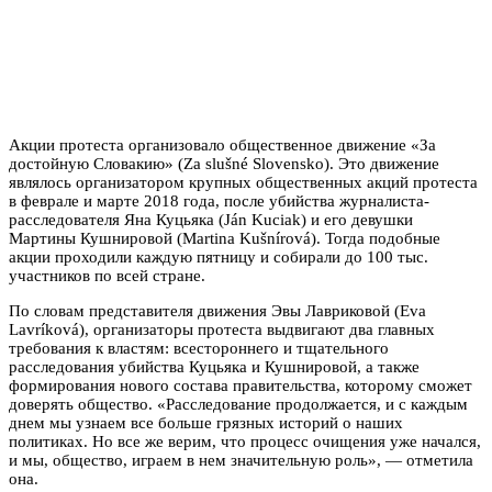
Акции протеста организовало общественное движение «За
достойную Словакию» (Za slušné Slovensko). Это движение
являлось организатором крупных общественных акций протеста
в феврале и марте 2018 года, после убийства журналиста-
расследователя Яна Куцьяка (Ján Kuciak) и его девушки
Мартины Кушнировой (Martina Kušnírová). Тогда подобные
акции проходили каждую пятницу и собирали до 100 тыс.
участников по всей стране.
По словам представителя движения Эвы Лавриковой (Eva
Lavríková), организаторы протеста выдвигают два главных
требования к властям: всестороннего и тщательного
расследования убийства Куцьяка и Кушнировой, а также
формирования нового состава правительства, которому сможет
доверять общество. «Расследование продолжается, и с каждым
днем мы узнаем все больше грязных историй о наших
политиках. Но все же верим, что процесс очищения уже начался,
и мы, общество, играем в нем значительную роль», — отметила
она.