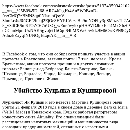
https://www.facebook.com/zaslusneslovensko/posts/5137435094210
__xts__%5B0%5D=68.ARC4kIsgHr4Au5W0BznD-
fvzCMQ7zBMNSqp0NJsmoQsyV-
ShmLc4sJ0ftCEf2huaj2EjOe8HYRLVczeBu9utNOFhy3pSMozsTh2Ao
8_vStiCRSm6TOZC67nUSQ_wEoefwy9xpHA9VDJhtxI0T4MxXhz0
dCCimMpmUxNAK5gvojet1hCqdS4bMXWe05v9lz9M6CwKPN9OyQ
AduzkZxyqIYUNOgELqeA&__tn__=-R
В Facebook о том, что они собираются принять участие в акции
протеста в Братиславе, заявили почти 17 тыс. человек. Кроме
Братиславы, акции протеста прошли и в других словацких
городах: Бановце-над-Бебравоу, Банска-Бистрице, Банска-
Штявнице, Бардеёве, Чадце, Кежмарке, Кошице, Левице,
Прьевидзе, Прешове и Жилине.
Убийство Куцьяка и Кушнировой
Журналист Ян Куцьяк и его невеста Мартина Кушнирова были
убиты 21 февраля 2018 года в своем доме в деревне Велька Мача
(Veľká Mača) в Трнавском крае. Куцьяк работал репортёром
новостного сайта Aktuality. Его специализацией были
расследования налоговых махинаций и мошенничества ряда
словацких предпринимателей, связанных с известными