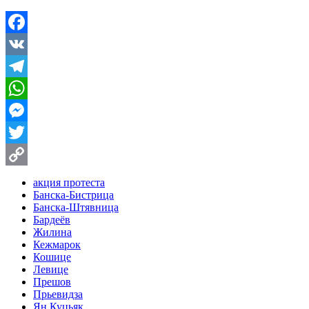
Facebook
VK
Telegram
WhatsApp
Messenger
Twitter
Copy
акция протеста
Банска-Бистрица
Link
Банска-Штявница
Бардеёв
Жилина
Кежмарок
Кошице
Левице
Прешов
Прьевидза
Ян Куцьяк