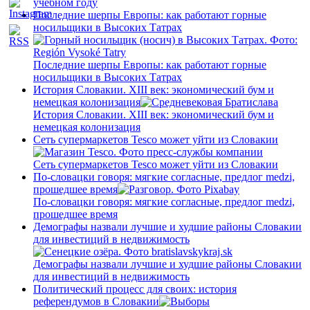
учебном году
Последние шерпы Европы: как работают горные
носильщики в Высоких Татрах
Последние шерпы Европы: как работают горные
носильщики в Высоких Татрах
История Словакии. XIII век: экономический бум и
немецкая колонизация
История Словакии. XIII век: экономический бум и
немецкая колонизация
Сеть супермаркетов Tesco может уйти из Словакии
Сеть супермаркетов Tesco может уйти из Словакии
По-словацки говоря: мягкие согласные, предлог medzi,
прошедшее время
По-словацки говоря: мягкие согласные, предлог medzi,
прошедшее время
Демографы назвали лучшие и худшие районы Словакии
для инвестиций в недвижимость
Демографы назвали лучшие и худшие районы Словакии
для инвестиций в недвижимость
Политический процесс для своих: история
референдумов в Словакии