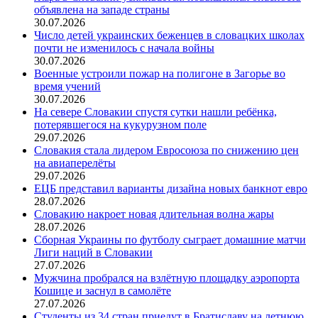
объявлена на западе страны
30.07.2026
Число детей украинских беженцев в словацких школах
почти не изменилось с начала войны
30.07.2026
Военные устроили пожар на полигоне в Загорье во
время учений
30.07.2026
На севере Словакии спустя сутки нашли ребёнка,
потерявшегося на кукурузном поле
29.07.2026
Словакия стала лидером Евросоюза по снижению цен
на авиаперелёты
29.07.2026
ЕЦБ представил варианты дизайна новых банкнот евро
28.07.2026
Словакию накроет новая длительная волна жары
28.07.2026
Сборная Украины по футболу сыграет домашние матчи
Лиги наций в Словакии
27.07.2026
Мужчина пробрался на взлётную площадку аэропорта
Кошице и заснул в самолёте
27.07.2026
Студенты из 34 стран приедут в Братиславу на летнюю