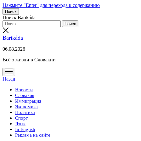
Нажмите "Enter" для перехода к содержанию
Поиск
Поиск Barikáda
Barikáda
06.08.2026
Всё о жизни в Словакии
открыть
меню
Назад
Новости
Словакия
Иммиграция
Экономика
Политика
Спорт
Язык
In English
Реклама на сайте