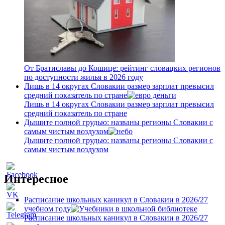
От Братиславы до Кошице: рейтинг словацких регионов
по доступности жилья в 2026 году
Лишь в 14 округах Словакии размер зарплат превысил
средний показатель по стране
Лишь в 14 округах Словакии размер зарплат превысил
средний показатель по стране
Дышите полной грудью: названы регионы Словакии с
самым чистым воздухом
Дышите полной грудью: названы регионы Словакии с
самым чистым воздухом
Интересное
Расписание школьных каникул в Словакии в 2026/27
учебном году
Расписание школьных каникул в Словакии в 2026/27