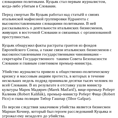
словацкими политиками. Куцьяк стал первым журналистом,
когда-либо убитым в Словакии.
Перед смертью Ян Куцьяк работал над статьёй о связях
итальянской мафиозной группировки Ндрангета с
высокопоставленными словацкими политиками. В ней
рассказывалось о деятельности итальянских бизнесменов,
живущих в восточной Словакии и связанных с организованной
преступностью.
Куцьяк обнаружил факты растраты грантов из фондов
Европейского Союза, а также связи итальянских бизнесменов с
высокопоставленными государственными чиновниками –
секретарём Государственного такими Совета Безопасности
Словакии и главным советником премьер-министра.
Убийство журналиста привело к общественно-политическому
кризису и массовым акциям протеста, в которых в течение
нескольких недель подряд принимали десятки тысяч человек по
всей Словакии. В их результате в отставку ушли министр
культуры Марек Мадярич (Marek Maďarič), вице-премьер Роберт
Калиняк (Robert Kaliňák), премьер-министр Роберт Фицо (Robert
Fico) и глава полиции Тибор Гашпар (Tibor Gašpar).
По версии следствия заказчиком убийства является бизнесмен
Мариан Кочнер, который был героем расследований Куцьяка и
угрожал ему незадолго до убийства.