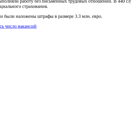
 выполняли работу без письменных трудовых отношений.
В 440 с
оциального страхования.
ии были наложены штрафы в размере 3.3 млн. евро.
сь число вакансий