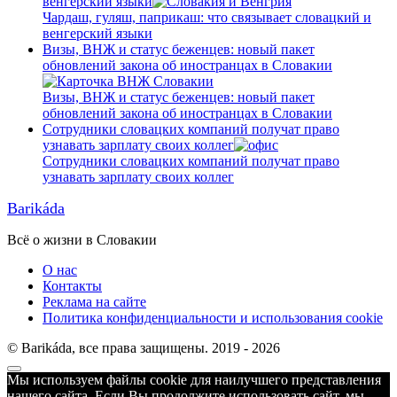
венгерский языки
Чардаш, гуляш, паприкаш: что связывает словацкий и
венгерский языки
Визы, ВНЖ и статус беженцев: новый пакет
обновлений закона об иностранцах в Словакии
Визы, ВНЖ и статус беженцев: новый пакет
обновлений закона об иностранцах в Словакии
Сотрудники словацких компаний получат право
узнавать зарплату своих коллег
Сотрудники словацких компаний получат право
узнавать зарплату своих коллег
Barikáda
Всё о жизни в Словакии
О нас
Контакты
Реклама на сайте
Политика конфиденциальности и использования cookie
© Barikáda, все права защищены. 2019 - 2026
Прокрутка
Мы используем файлы cookie для наилучшего представления
к
нашего сайта. Если Вы продолжите использовать сайт, мы