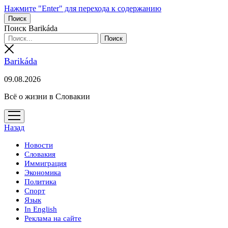
Нажмите "Enter" для перехода к содержанию
Поиск
Поиск Barikáda
Barikáda
09.08.2026
Всё о жизни в Словакии
открыть
меню
Назад
Новости
Словакия
Иммиграция
Экономика
Политика
Спорт
Язык
In English
Реклама на сайте