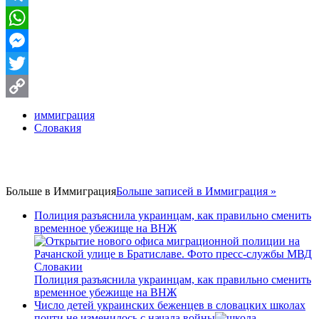
Telegram
WhatsApp
Messenger
Twitter
Copy
иммиграция
Словакия
Link
Больше в
Иммиграция
Больше записей в Иммиграция »
Полиция разъяснила украинцам, как правильно сменить
временное убежище на ВНЖ
Полиция разъяснила украинцам, как правильно сменить
временное убежище на ВНЖ
Число детей украинских беженцев в словацких школах
почти не изменилось с начала войны