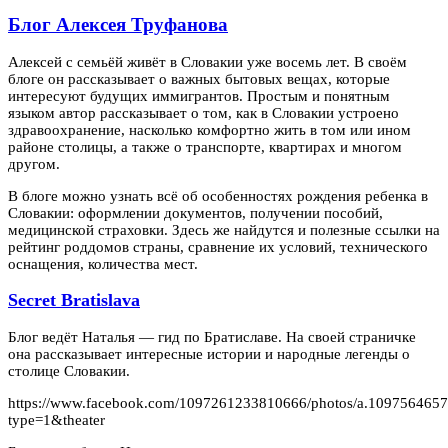
Блог Алексея Труфанова
Алексей с семьёй живёт в Словакии уже восемь лет. В своём
блоге он рассказывает о важных бытовых вещах, которые
интересуют будущих иммигрантов. Простым и понятным
языком автор рассказывает о том, как в Словакии устроено
здравоохранение, насколько комфортно жить в том или ином
районе столицы, а также о транспорте, квартирах и многом
другом.
В блоге можно узнать всё об особенностях рождения ребенка в
Словакии: оформлении документов, получении пособий,
медицинской страховки. Здесь же найдутся и полезные ссылки на
рейтинг роддомов страны, сравнение их условий, технического
оснащения, количества мест.
Secret Bratislava
Блог ведёт Наталья — гид по Братиславе. На своей страничке
она рассказывает интересные истории и народные легенды о
столице Словакии.
https://www.facebook.com/1097261233810666/photos/a.109756465
type=1&theater