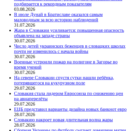
подбирается к рекордным показателям
03.08.2026
В июле Дунай в Братиславе оказался самым
маловодным за всю историю наблюдений
31.07.2026
Жара в Словакии усиливается: повышенная опасность
объявлена на западе страны
30.07.2026
Число детей украинских беженцев в словацких школах
почти не изменилось с начала войны
30.07.2026
Военные устроили пожар на полигоне в Загорье во
время учений
30.07.2026
На севере Словакии спустя сутки нашли ребёнка,
потерявшегося на кукурузном поле
29.07.2026
Словакия стала лидером Евросоюза по снижению цен
на авиаперелёты
29.07.2026
ЕЦБ представил варианты дизайна новых банкнот евро
28.07.2026
Словакию накроет новая длительная волна жары
28.07.2026
Сборная Украины по футболу сыграет домашние матчи