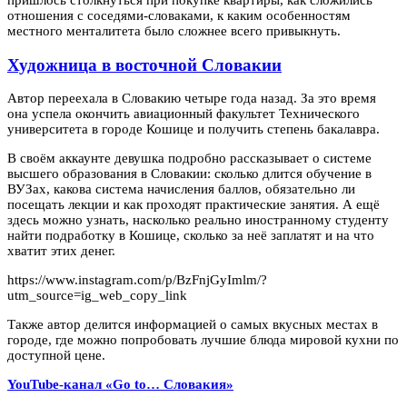
пришлось столкнуться при покупке квартиры, как сложились
отношения с соседями-словаками, к каким особенностям
местного менталитета было сложнее всего привыкнуть.
Художница в восточной Словакии
Автор переехала в Словакию четыре года назад. За это время
она успела окончить авиационный факультет Технического
университета в городе Кошице и получить степень бакалавра.
В своём аккаунте девушка подробно рассказывает о системе
высшего образования в Словакии: сколько длится обучение в
ВУЗах, какова система начисления баллов, обязательно ли
посещать лекции и как проходят практические занятия. А ещё
здесь можно узнать, насколько реально иностранному студенту
найти подработку в Кошице, сколько за неё заплатят и на что
хватит этих денег.
https://www.instagram.com/p/BzFnjGyImlm/?
utm_source=ig_web_copy_link
Также автор делится информацией о самых вкусных местах в
городе, где можно попробовать лучшие блюда мировой кухни по
доступной цене.
YouTube-канал «Go to… Словакия»