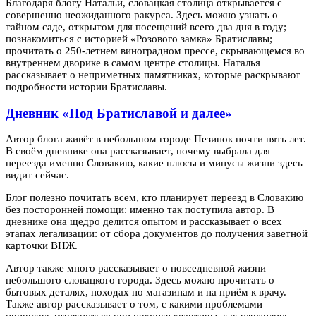
Благодаря блогу Натальи, словацкая столица открывается с
совершенно неожиданного ракурса. Здесь можно узнать о
тайном саде, открытом для посещений всего два дня в году;
познакомиться с историей «Розового замка» Братиславы;
прочитать о 250-летнем виноградном прессе, скрывающемся во
внутреннем дворике в самом центре столицы. Наталья
рассказывает о неприметных памятниках, которые раскрывают
подробности истории Братиславы.
Дневник «Под Братиславой и далее»
Автор блога живёт в небольшом городе Пезинок почти пять лет.
В своём дневнике она рассказывает, почему выбрала для
переезда именно Словакию, какие плюсы и минусы жизни здесь
видит сейчас.
Блог полезно почитать всем, кто планирует переезд в Словакию
без посторонней помощи: именно так поступила автор. В
дневнике она щедро делится опытом и рассказывает о всех
этапах легализации: от сбора документов до получения заветной
карточки ВНЖ.
Автор также много рассказывает о повседневной жизни
небольшого словацкого города. Здесь можно прочитать о
бытовых деталях, походах по магазинам и на приём к врачу.
Также автор рассказывает о том, с какими проблемами