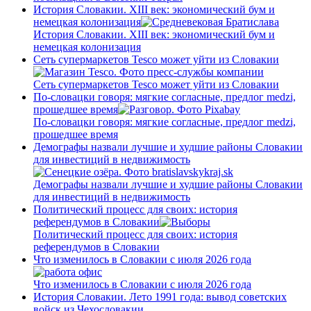
История Словакии. XIII век: экономический бум и
немецкая колонизация
История Словакии. XIII век: экономический бум и
немецкая колонизация
Сеть супермаркетов Tesco может уйти из Словакии
Сеть супермаркетов Tesco может уйти из Словакии
По-словацки говоря: мягкие согласные, предлог medzi,
прошедшее время
По-словацки говоря: мягкие согласные, предлог medzi,
прошедшее время
Демографы назвали лучшие и худшие районы Словакии
для инвестиций в недвижимость
Демографы назвали лучшие и худшие районы Словакии
для инвестиций в недвижимость
Политический процесс для своих: история
референдумов в Словакии
Политический процесс для своих: история
референдумов в Словакии
Что изменилось в Словакии с июля 2026 года
Что изменилось в Словакии с июля 2026 года
История Словакии. Лето 1991 года: вывод советских
войск из Чехословакии