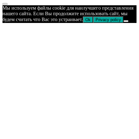
Прокрутка
Мы используем файлы cookie для наилучшего представления
к
нашего сайта. Если Вы продолжите использовать сайт, мы
верху
будем считать что Вас это устраивает.
Ok
Privacy policy