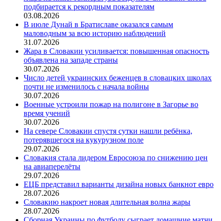
подбирается к рекордным показателям
03.08.2026
В июле Дунай в Братиславе оказался самым
маловодным за всю историю наблюдений
31.07.2026
Жара в Словакии усиливается: повышенная опасность
объявлена на западе страны
30.07.2026
Число детей украинских беженцев в словацких школах
почти не изменилось с начала войны
30.07.2026
Военные устроили пожар на полигоне в Загорье во
время учений
30.07.2026
На севере Словакии спустя сутки нашли ребёнка,
потерявшегося на кукурузном поле
29.07.2026
Словакия стала лидером Евросоюза по снижению цен
на авиаперелёты
29.07.2026
ЕЦБ представил варианты дизайна новых банкнот евро
28.07.2026
Словакию накроет новая длительная волна жары
28.07.2026
Сборная Украины по футболу сыграет домашние матчи