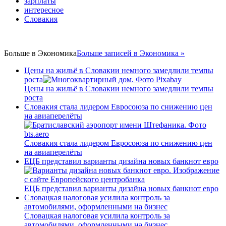
зарплаты
Link
интересное
Словакия
Больше в
Экономика
Больше записей в Экономика »
Цены на жильё в Словакии немного замедлили темпы
роста
Цены на жильё в Словакии немного замедлили темпы
роста
Словакия стала лидером Евросоюза по снижению цен
на авиаперелёты
Словакия стала лидером Евросоюза по снижению цен
на авиаперелёты
ЕЦБ представил варианты дизайна новых банкнот евро
ЕЦБ представил варианты дизайна новых банкнот евро
Словацкая налоговая усилила контроль за
автомобилями, оформленными на бизнес
Словацкая налоговая усилила контроль за
автомобилями, оформленными на бизнес