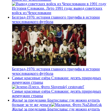
История Словакии. Лето 1991 года: вывод советских
войск из Чехословакии
Белград-1976: история главного триумфа в истории
чехословацкого футбола
Белград-1976: история главного триумфа в истории
чехословацкого футбола
Самые красивые озёра Словакии: десять природных
жемчужин страны
Самые красивые озёра Словакии: десять природных
жемчужин страны
Жильё за пределами Братиславы: где можно купить
больше за те же деньги
Жильё за пределами Братиславы: где можно купить