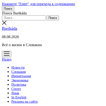
Нажмите "Enter" для перехода к содержанию
Поиск
Поиск Barikáda
Barikáda
08.08.2026
Всё о жизни в Словакии
открыть
меню
Назад
Новости
Словакия
Иммиграция
Экономика
Политика
Спорт
Язык
In English
Реклама на сайте