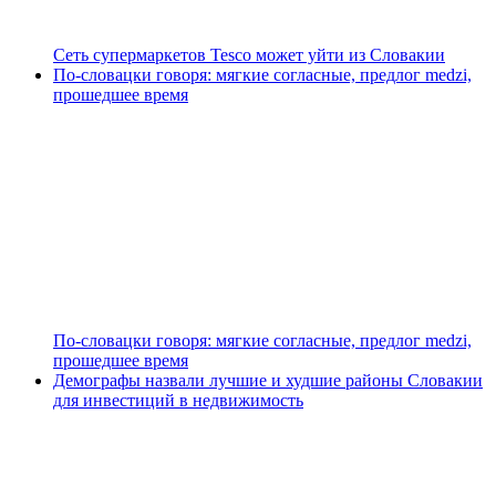
Сеть супермаркетов Tesco может уйти из Словакии
По-словацки говоря: мягкие согласные, предлог medzi,
прошедшее время
По-словацки говоря: мягкие согласные, предлог medzi,
прошедшее время
Демографы назвали лучшие и худшие районы Словакии
для инвестиций в недвижимость