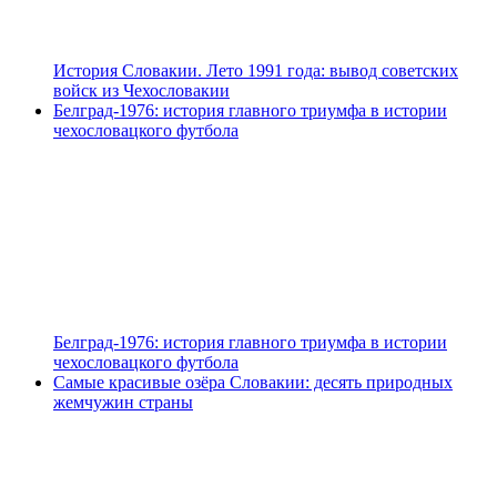
История Словакии. Лето 1991 года: вывод советских
войск из Чехословакии
Белград-1976: история главного триумфа в истории
чехословацкого футбола
Белград-1976: история главного триумфа в истории
чехословацкого футбола
Самые красивые озёра Словакии: десять природных
жемчужин страны