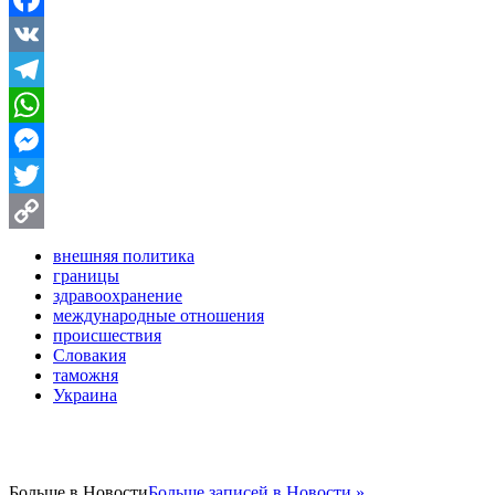
Facebook
VK
Telegram
WhatsApp
Messenger
Twitter
Copy
внешняя политика
границы
Link
здравоохранение
международные отношения
происшествия
Словакия
таможня
Украина
Больше в
Новости
Больше записей в Новости »