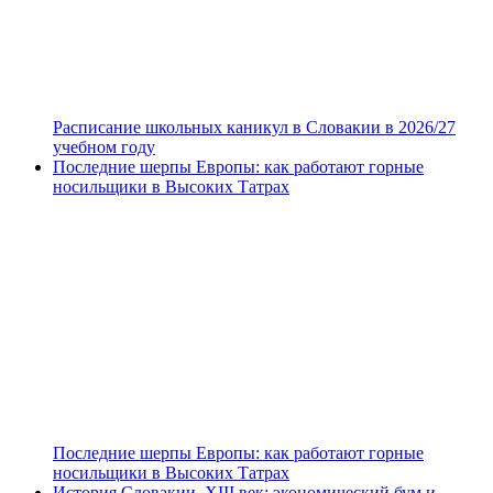
Расписание школьных каникул в Словакии в 2026/27
учебном году
Последние шерпы Европы: как работают горные
носильщики в Высоких Татрах
Последние шерпы Европы: как работают горные
носильщики в Высоких Татрах
История Словакии. XIII век: экономический бум и