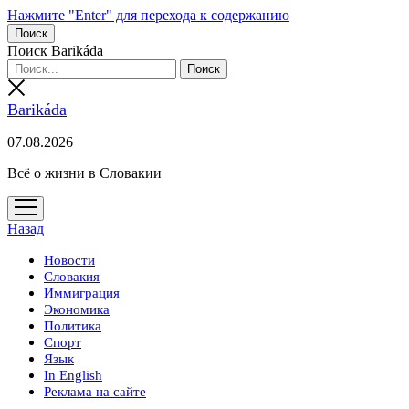
Нажмите "Enter" для перехода к содержанию
Поиск
Поиск Barikáda
Barikáda
07.08.2026
Всё о жизни в Словакии
открыть
меню
Назад
Новости
Словакия
Иммиграция
Экономика
Политика
Спорт
Язык
In English
Реклама на сайте