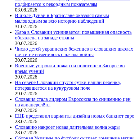
подбирается к рекордным показателям
03.08.2026
В июле Дунай в Братиславе оказался самым
маловодным за всю историю наблюдений
31.07.2026
Жара в Словакии усиливается: повышенная опасность
объявлена на западе страны
30.07.2026
Число детей украинских беженцев в словацких школах
почти не изменилось с начала войны
30.07.2026
Военные устроили пожар на полигоне в Загорье во
время учений
30.07.2026
На севере Словакии спустя сутки нашли ребёнка,
потерявшегося на кукурузном поле
29.07.2026
Словакия стала лидером Евросоюза по снижению цен
на авиаперелёты
29.07.2026
ЕЦБ представил варианты дизайна новых банкнот евро
28.07.2026
Словакию накроет новая длительная волна жары
28.07.2026
Сборная Украины по футболу сыграет домашние матчи