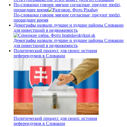
По-словацки говоря: мягкие согласные, предлог medzi,
прошедшее время
По-словацки говоря: мягкие согласные, предлог medzi,
прошедшее время
Демографы назвали лучшие и худшие районы Словакии
для инвестиций в недвижимость
Демографы назвали лучшие и худшие районы Словакии
для инвестиций в недвижимость
Политический процесс для своих: история
референдумов в Словакии
Политический процесс для своих: история
референдумов в Словакии