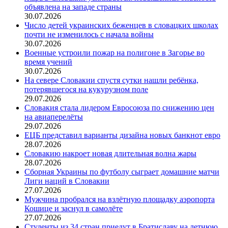
объявлена на западе страны
30.07.2026
Число детей украинских беженцев в словацких школах
почти не изменилось с начала войны
30.07.2026
Военные устроили пожар на полигоне в Загорье во
время учений
30.07.2026
На севере Словакии спустя сутки нашли ребёнка,
потерявшегося на кукурузном поле
29.07.2026
Словакия стала лидером Евросоюза по снижению цен
на авиаперелёты
29.07.2026
ЕЦБ представил варианты дизайна новых банкнот евро
28.07.2026
Словакию накроет новая длительная волна жары
28.07.2026
Сборная Украины по футболу сыграет домашние матчи
Лиги наций в Словакии
27.07.2026
Мужчина пробрался на взлётную площадку аэропорта
Кошице и заснул в самолёте
27.07.2026
Студенты из 34 стран приедут в Братиславу на летнюю