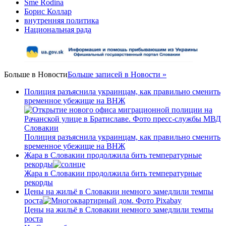
Sme Rodina
Борис Коллар
Link
внутренняя политика
Национальная рада
Больше в
Новости
Больше записей в Новости »
Полиция разъяснила украинцам, как правильно сменить
временное убежище на ВНЖ
Полиция разъяснила украинцам, как правильно сменить
временное убежище на ВНЖ
Жара в Словакии продолжила бить температурные
рекорды
Жара в Словакии продолжила бить температурные
рекорды
Цены на жильё в Словакии немного замедлили темпы
роста
Цены на жильё в Словакии немного замедлили темпы
роста