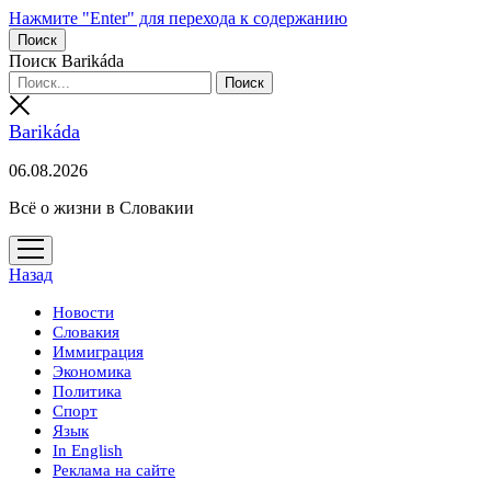
Нажмите "Enter" для перехода к содержанию
Поиск
Поиск Barikáda
Barikáda
06.08.2026
Всё о жизни в Словакии
открыть
меню
Назад
Новости
Словакия
Иммиграция
Экономика
Политика
Спорт
Язык
In English
Реклама на сайте