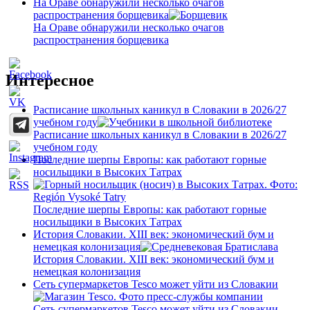
На Ораве обнаружили несколько очагов
распространения борщевика
На Ораве обнаружили несколько очагов
распространения борщевика
Интересное
Расписание школьных каникул в Словакии в 2026/27
учебном году
Расписание школьных каникул в Словакии в 2026/27
учебном году
Последние шерпы Европы: как работают горные
носильщики в Высоких Татрах
Последние шерпы Европы: как работают горные
носильщики в Высоких Татрах
История Словакии. XIII век: экономический бум и
немецкая колонизация
История Словакии. XIII век: экономический бум и
немецкая колонизация
Сеть супермаркетов Tesco может уйти из Словакии
Сеть супермаркетов Tesco может уйти из Словакии