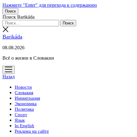
Нажмите "Enter" для перехода к содержанию
Поиск
Поиск Barikáda
Barikáda
08.08.2026
Всё о жизни в Словакии
открыть
меню
Назад
Новости
Словакия
Иммиграция
Экономика
Политика
Спорт
Язык
In English
Реклама на сайте