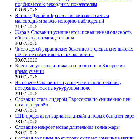
подбирается к рекордным показателям
03.08.2026
В июле Дунай в Братиславе оказался самым
маловодным за всю историю наблюдений
31.07.2026
Жара в Словакии усиливается: повышенная опасность
объявлена на западе страны
30.07.2026
Число детей украинских беженцев в словацких школах
почти не изменилось с начала войны
30.07.2026
Военные устроили пожар на полигоне в Загорье во
время учений
30.07.2026
На севере Словакии спустя сутки нашли ребёнка,
потерявшегося на кукурузном поле
29.07.2026
Словакия стала лидером Евросоюза по снижению цен
на авиаперелёты
29.07.2026
ЕЦБ представил варианты дизайна новых банкнот евро
28.07.2026
Словакию накроет новая длительная волна жары
28.07.2026
Сборная Украины по футболу сыграет домашние матчи