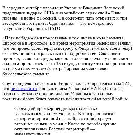
В середине октября президент Украины Владимир Зеленский
представил лидерам США и европейских стран свой «План
победы» в войне с Россией. Он содержит пять открытых и три
засекреченных пункта. Один из них — это немедленное
вступление Украины в НАТО.
«План победы» был представлен в том числе в ходе саммита
Евросоюза в Брюсселе. Во время мероприятия Зеленский заявил,
что он провёл свою первую встречу с Фицо и «много всего [ему]
сказал», но не стал рассказывать подробностей. Словацкий
премьер, в свою очередь, заявил, что его встреча с украинским
лидером продлилась всего 15 секунд, потому что она произошла
во время совместного фотографирования участников
брюссельского саммита.
Спустя неделю после этого Фицо заявил в эфире телеканала TA3,
что
не согласится
с вступлением Украины в НАТО. Он также
назвал возможное присоединение Украины к западному
военному блоку будет означать начало третьей мировой войны.
Словацкий премьер неоднократно жёстко
высказывался в адрес Украины. В январе он назвал
её коррумпированной страной, в которой крадут
западные деньги, а усилия Киева по освобождению
оккупированных Россией территорий —
нереалистичными.