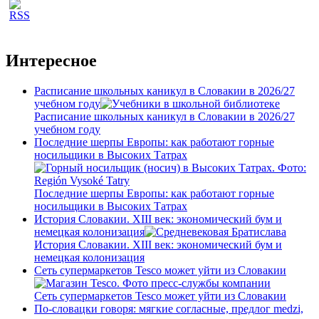
Интересное
Расписание школьных каникул в Словакии в 2026/27
учебном году
Расписание школьных каникул в Словакии в 2026/27
учебном году
Последние шерпы Европы: как работают горные
носильщики в Высоких Татрах
Последние шерпы Европы: как работают горные
носильщики в Высоких Татрах
История Словакии. XIII век: экономический бум и
немецкая колонизация
История Словакии. XIII век: экономический бум и
немецкая колонизация
Сеть супермаркетов Tesco может уйти из Словакии
Сеть супермаркетов Tesco может уйти из Словакии
По-словацки говоря: мягкие согласные, предлог medzi,