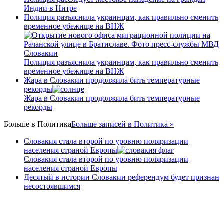
Индии в Нитре
Полиция разъяснила украинцам, как правильно сменить
временное убежище на ВНЖ
Полиция разъяснила украинцам, как правильно сменить
временное убежище на ВНЖ
Жара в Словакии продолжила бить температурные
рекорды
Жара в Словакии продолжила бить температурные
рекорды
Больше в
Политика
Больше записей в Политика »
Словакия стала второй по уровню поляризации
населения страной Европы
Словакия стала второй по уровню поляризации
населения страной Европы
Десятый в истории Словакии референдум будет признан
несостоявшимся