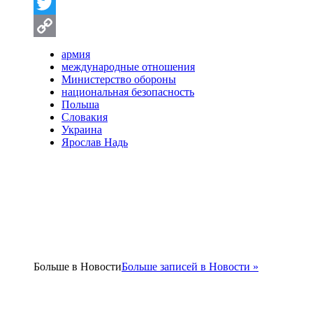
Messenger
Twitter
Copy
армия
международные отношения
Link
Министерство обороны
национальная безопасность
Польша
Словакия
Украина
Ярослав Надь
Больше в
Новости
Больше записей в Новости »