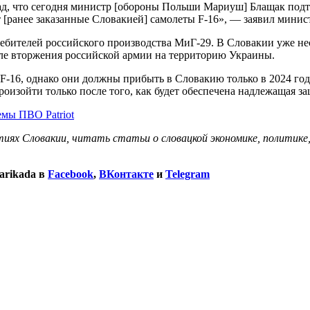
ад, что сегодня министр [обороны Польши Мариуш] Блащак подтве
т [ранее заказанные Словакией] самолеты F-16», — заявил мини
ребителей российского производства МиГ-29. В Словакии уже не
сле вторжения российской армии на территорию Украины.
-16, однако они должны прибыть в Словакию только в 2024 году
оизойти только после того, как будет обеспечена надлежащая з
мы ПВО Patriot
иях Словакии, читать статьи о словацкой экономике, политике
arikada в
Facebook
,
ВКонтакте
и
Telegram