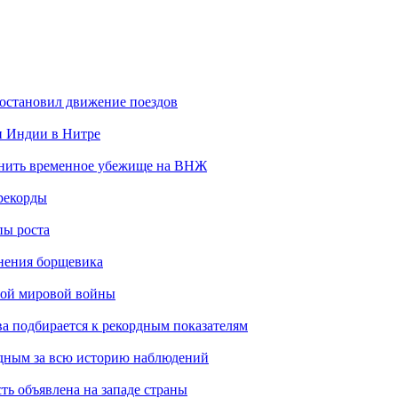
 остановил движение поездов
н Индии в Нитре
енить временное убежище на ВНЖ
рекорды
пы роста
анения борщевика
рой мировой войны
ва подбирается к рекордным показателям
одным за всю историю наблюдений
ть объявлена на западе страны