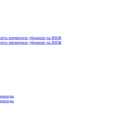
енить временное убежище на ВНЖ
енить временное убежище на ВНЖ
рекорды
рекорды