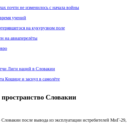
лах почти не изменилось с начала войны
 время учений
отерявшегося на кукурузном поле
ен на авиаперелёты
евро
тчи Лиги наций в Словакии
а Кошице и заснул в самолёте
 пространство Словакии
о Словакии после вывода из эксплуатации истребителей МиГ-29,