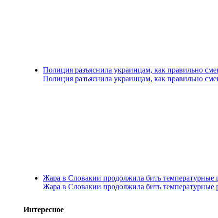
Полиция разъяснила украинцам, как правильно см
Полиция разъяснила украинцам, как правильно см
Жара в Словакии продолжила бить температурные 
Жара в Словакии продолжила бить температурные 
Интересное