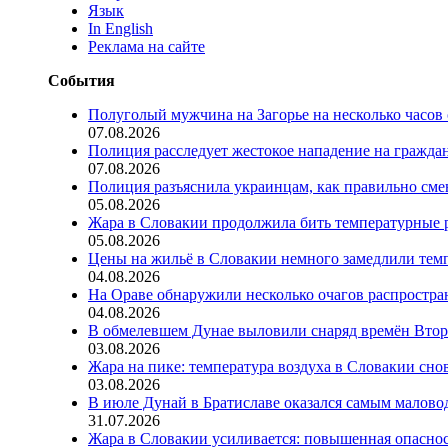
Язык
In English
Реклама на сайте
События
Полуголый мужчина на Загорье на несколько часов
07.08.2026
Полиция расследует жестокое нападение на гражда
07.08.2026
Полиция разъяснила украинцам, как правильно см
05.08.2026
Жара в Словакии продолжила бить температурные 
05.08.2026
Цены на жильё в Словакии немного замедлили тем
04.08.2026
На Ораве обнаружили несколько очагов распростр
04.08.2026
В обмелевшем Дунае выловили снаряд времён Вто
03.08.2026
Жара на пике: температура воздуха в Словакии сно
03.08.2026
В июле Дунай в Братиславе оказался самым малов
31.07.2026
Жара в Словакии усиливается: повышенная опаснос