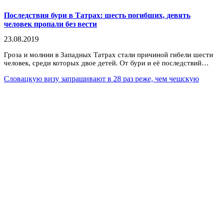
Последствия бури в Татрах: шесть погибших, девять
человек пропали без вести
23.08.2019
Гроза и молнии в Западных Татрах стали причиной гибели шести
человек, среди которых двое детей. От бури и её последствий…
Словацкую визу запрашивают в 28 раз реже, чем чешскую