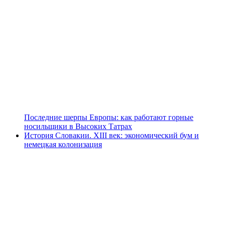
Последние шерпы Европы: как работают горные
носильщики в Высоких Татрах
История Словакии. XIII век: экономический бум и
немецкая колонизация