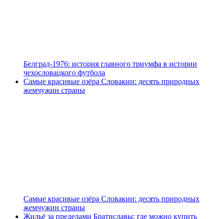
Белград-1976: история главного триумфа в истории
чехословацкого футбола
Самые красивые озёра Словакии: десять природных
жемчужин страны
Самые красивые озёра Словакии: десять природных
жемчужин страны
Жильё за пределами Братиславы: где можно купить