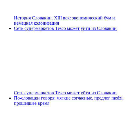
История Словакии. XIII век: экономический бум и
немецкая колонизация
Сеть супермаркетов Tesco может уйти из Словакии
Сеть супермаркетов Tesco может уйти из Словакии
По-словацки говоря: мягкие согласные, предлог medzi,
прошедшее время