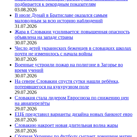
подбирается к рекордным показателям
03.08.2026
В июле Дунай в Братиславе оказался самым
маловодным за всю историю наблюдений
31.07.2026
Жара в Словакии усиливается: повышенная опасность
объявлена на западе страны
30.07.2026
Число детей украинских беженцев в словацких школах
почти не изменилось с начала войны
30.07.2026
Военные устроили пожар на полигоне в Загорье во
время учений
30.07.2026
На севере Словакии спустя сутки нашли ребёнка,
потерявшегося на кукурузном поле
29.07.2026
Словакия стала лидером Евросоюза по снижению цен
на авиаперелёты
29.07.2026
ЕЦБ представил варианты дизайна новых банкнот евро
28.07.2026
Словакию накроет новая длительная волна жары
28.07.2026
Сборная Украины по футболу сыграет домашние матчи