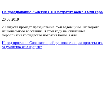
На празднование 75-летия СНП потратят более 3 млн евро
20.08.2019
29 августа пройдёт празднование 75-й годовщины Словацкого
национального восстания. В этом году на юбилейные
мероприятия государство потратит более 3 млн…
Народ против: в Словакии пройдут новые акции протеста из-
за убийства Яна Куцьяка