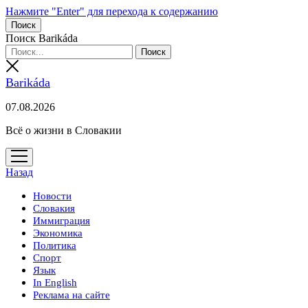
Нажмите "Enter" для перехода к содержанию
Поиск
Поиск Barikáda
Barikáda
07.08.2026
Всё о жизни в Словакии
открыть
меню
Назад
Новости
Словакия
Иммиграция
Экономика
Политика
Спорт
Язык
In English
Реклама на сайте