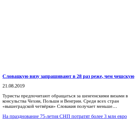
Словацкую визу запрашивают в 28 раз реже, чем чешскую
21.08.2019
Туристы предпочитают обращаться за шенгенскими визами в
консульства Чехии, Польши и Венгрии. Среди всех стран
«вышеградской четвёрки» Словакия получает меньше…
На празднование 75-летия СНП потратят более 3 млн евро