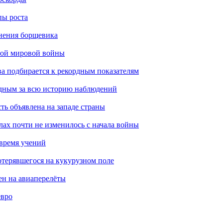
пы роста
анения борщевика
рой мировой войны
ва подбирается к рекордным показателям
одным за всю историю наблюдений
ть объявлена на западе страны
лах почти не изменилось с начала войны
 время учений
отерявшегося на кукурузном поле
ен на авиаперелёты
евро