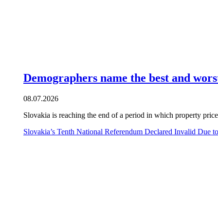
Demographers name the best and worst d
08.07.2026
Slovakia is reaching the end of a period in which property pric
Slovakia’s Tenth National Referendum Declared Invalid Due 