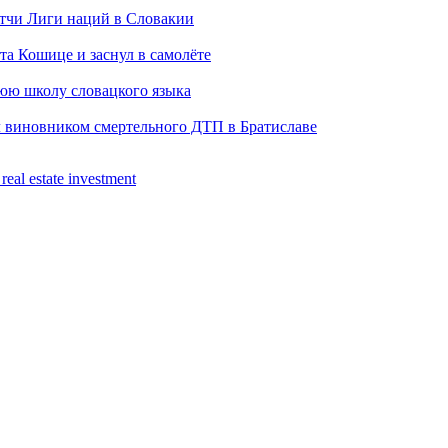
тчи Лиги наций в Словакии
а Кошице и заснул в самолёте
нюю школу словацкого языка
л виновником смертельного ДТП в Братиславе
real estate investment