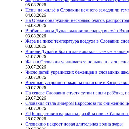
05.08.2026
Цены на жильё в Словакии немного замедлили тем
04.08.2026
На Ораве обнаружили несколько очагов распростр
04.08.2026
В обмелевшем Дунае выловили снаряд времён Вто
03.08.2026
Жара на пике: температура воздуха в Словакии сно
03.08.2026
В июле Дунай в Братиславе оказался самым малов
31.07.2026
Жара в Словакии усиливается: повышенная опаснос
30.07.2026
Число детей украинских беженцев в словацких шко
30.07.2026
Военные устроили пожар на полигоне в Загорье во
30.07.2026
На севере Словакии спустя сутки нашли ребёнка, п
29.07.2026
Словакия стала лидером Евросоюза по снижению ц
29.07.2026
ЕЦБ представил варианты дизайна новых банкнот 
28.07.2026
Словакию накроет новая длительная волна жары