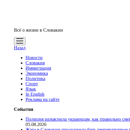
Всё о жизни в Словакии
открыть
меню
Назад
Новости
Словакия
Иммиграция
Экономика
Политика
Спорт
Язык
In English
Реклама на сайте
События
Полиция разъяснила украинцам, как правильно см
05.08.2026
Жара в Словакии продолжила бить температурные 